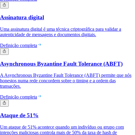
Assinatura digital
Uma assinatura digital é uma técnica criptográfica para validar a
autenticidade de mensagens e documentos digitais.
Definição completa
Asynchronous Byzantine Fault Tolerance (ABFT)
A Asynchronous Byzantine Fault Tolerance (ABFT) permite que nós
honestos numa rede concordem sobre o timing e a ordem das
transações.
Definição completa
Ataque de 51%
Um ataque de 51% acontece quando um indivíduo ou grupo com
intenções maliciosas controla mais de 50% da taxa de hash de