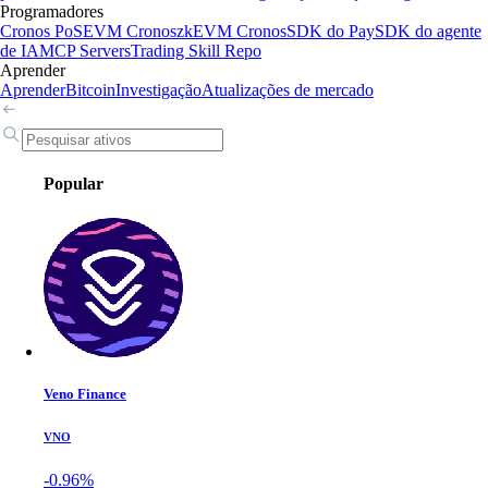
Programadores
Cronos PoS
EVM Cronos
zkEVM Cronos
SDK do Pay
SDK do agente
de IA
MCP Servers
Trading Skill Repo
Aprender
Aprender
Bitcoin
Investigação
Atualizações de mercado
Popular
Veno Finance
VNO
-0.96%