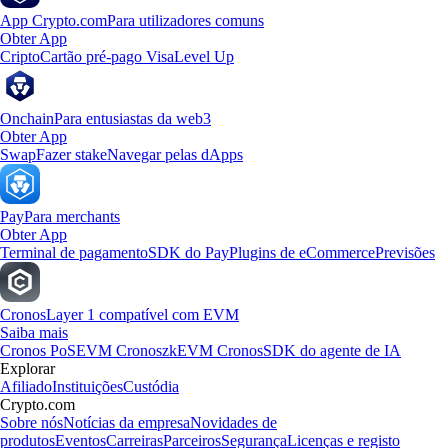
App Crypto.com
Para utilizadores comuns
Obter App
Cripto
Cartão pré-pago Visa
Level Up
Onchain
Para entusiastas da web3
Obter App
Swap
Fazer stake
Navegar pelas dApps
Pay
Para merchants
Obter App
Terminal de pagamento
SDK do Pay
Plugins de eCommerce
Previsões
Cronos
Layer 1 compatível com EVM
Saiba mais
Cronos PoS
EVM Cronos
zkEVM Cronos
SDK do agente de IA
Explorar
Afiliado
Instituições
Custódia
Crypto.com
Sobre nós
Notícias da empresa
Novidades de
produtos
Eventos
Carreiras
Parceiros
Segurança
Licenças e registo