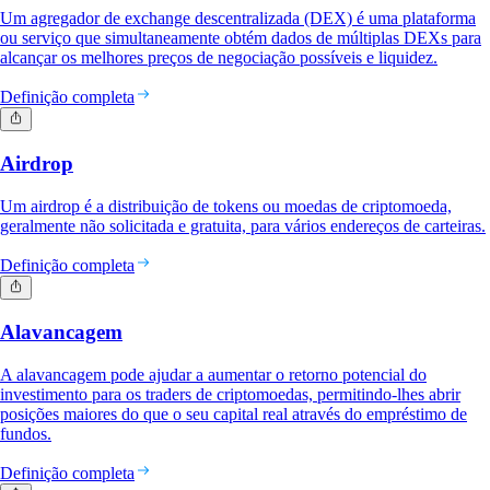
Um agregador de exchange descentralizada (DEX) é uma plataforma
ou serviço que simultaneamente obtém dados de múltiplas DEXs para
alcançar os melhores preços de negociação possíveis e liquidez.
Definição completa
Airdrop
Um airdrop é a distribuição de tokens ou moedas de criptomoeda,
geralmente não solicitada e gratuita, para vários endereços de carteiras.
Definição completa
Alavancagem
A alavancagem pode ajudar a aumentar o retorno potencial do
investimento para os traders de criptomoedas, permitindo-lhes abrir
posições maiores do que o seu capital real através do empréstimo de
fundos.
Definição completa