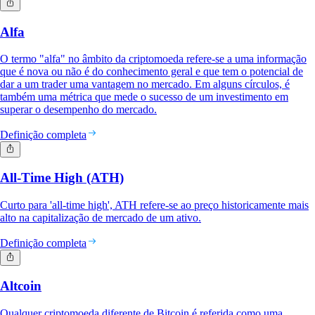
Alfa
O termo "alfa" no âmbito da criptomoeda refere-se a uma informação
que é nova ou não é do conhecimento geral e que tem o potencial de
dar a um trader uma vantagem no mercado. Em alguns círculos, é
também uma métrica que mede o sucesso de um investimento em
superar o desempenho do mercado.
Definição completa
All-Time High (ATH)
Curto para 'all-time high', ATH refere-se ao preço historicamente mais
alto na capitalização de mercado de um ativo.
Definição completa
Altcoin
Qualquer criptomoeda diferente de Bitcoin é referida como uma