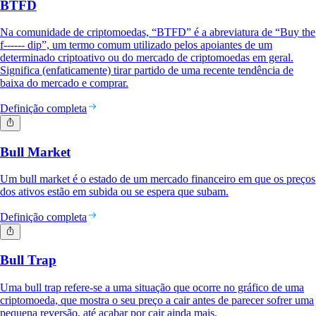
BTFD
Na comunidade de criptomoedas, “BTFD” é a abreviatura de “Buy the
f------ dip”, um termo comum utilizado pelos apoiantes de um
determinado criptoativo ou do mercado de criptomoedas em geral.
Significa (enfaticamente) tirar partido de uma recente tendência de
baixa do mercado e comprar.
Definição completa
Bull Market
Um bull market é o estado de um mercado financeiro em que os preços
dos ativos estão em subida ou se espera que subam.
Definição completa
Bull Trap
Uma bull trap refere-se a uma situação que ocorre no gráfico de uma
criptomoeda, que mostra o seu preço a cair antes de parecer sofrer uma
pequena reversão, até acabar por cair ainda mais.