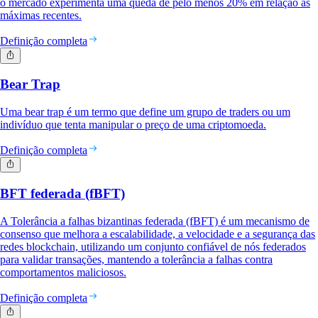
o mercado experimenta uma queda de pelo menos 20% em relação às
máximas recentes.
Definição completa
Bear Trap
Uma bear trap é um termo que define um grupo de traders ou um
indivíduo que tenta manipular o preço de uma criptomoeda.
Definição completa
BFT federada (fBFT)
A Tolerância a falhas bizantinas federada (fBFT) é um mecanismo de
consenso que melhora a escalabilidade, a velocidade e a segurança das
redes blockchain, utilizando um conjunto confiável de nós federados
para validar transações, mantendo a tolerância a falhas contra
comportamentos maliciosos.
Definição completa