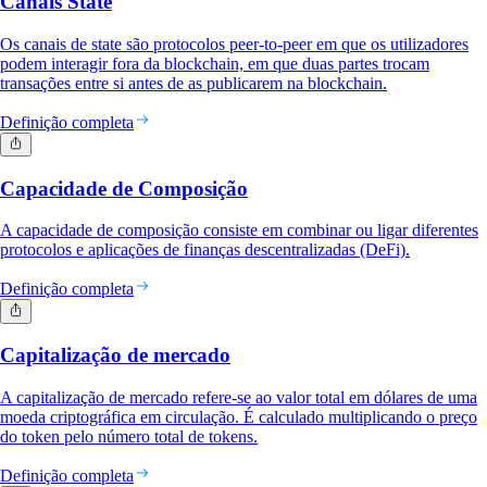
Canais State
Os canais de state são protocolos peer-to-peer em que os utilizadores
podem interagir fora da blockchain, em que duas partes trocam
transações entre si antes de as publicarem na blockchain.
Definição completa
Capacidade de Composição
A capacidade de composição consiste em combinar ou ligar diferentes
protocolos e aplicações de finanças descentralizadas (DeFi).
Definição completa
Capitalização de mercado
A capitalização de mercado refere-se ao valor total em dólares de uma
moeda criptográfica em circulação. É calculado multiplicando o preço
do token pelo número total de tokens.
Definição completa