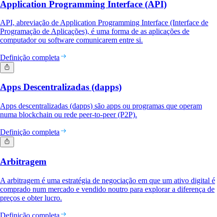
Application Programming Interface (API)
API, abreviação de Application Programming Interface (Interface de
Programação de Aplicações), é uma forma de as aplicações de
computador ou software comunicarem entre si.
Definição completa
Apps Descentralizadas (dapps)
Apps descentralizadas (dapps) são apps ou programas que operam
numa blockchain ou rede peer-to-peer (P2P).
Definição completa
Arbitragem
A arbitragem é uma estratégia de negociação em que um ativo digital é
comprado num mercado e vendido noutro para explorar a diferença de
preços e obter lucro.
Definição completa