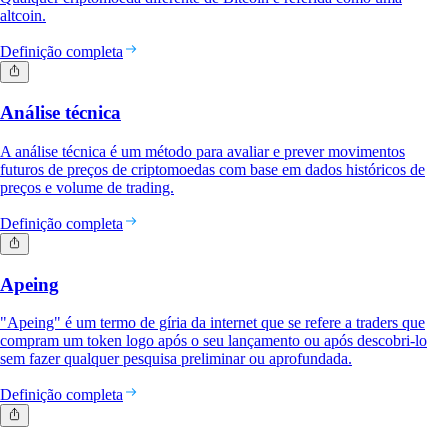
altcoin.
Definição completa
Análise técnica
A análise técnica é um método para avaliar e prever movimentos
futuros de preços de criptomoedas com base em dados históricos de
preços e volume de trading.
Definição completa
Apeing
"Apeing" é um termo de gíria da internet que se refere a traders que
compram um token logo após o seu lançamento ou após descobri-lo
sem fazer qualquer pesquisa preliminar ou aprofundada.
Definição completa