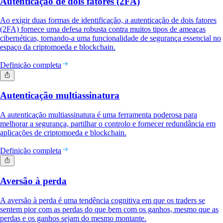
Autenticação de dois fatores (2FA)
Ao exigir duas formas de identificação, a autenticação de dois fatores
(2FA) fornece uma defesa robusta contra muitos tipos de ameaças
cibernéticas, tornando-a uma funcionalidade de segurança essencial no
espaço da criptomoeda e blockchain.
Definição completa
Autenticação multiassinatura
A autenticação multiassinatura é uma ferramenta poderosa para
melhorar a segurança, partilhar o controlo e fornecer redundância em
aplicações de criptomoeda e blockchain.
Definição completa
Aversão à perda
A aversão à perda é uma tendência cognitiva em que os traders se
sentem pior com as perdas do que bem com os ganhos, mesmo que as
perdas e os ganhos sejam do mesmo montante.