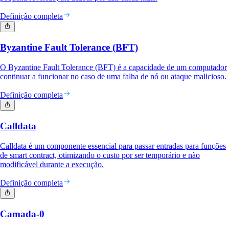
Definição completa
Byzantine Fault Tolerance (BFT)
O Byzantine Fault Tolerance (BFT) é a capacidade de um computador
continuar a funcionar no caso de uma falha de nó ou ataque malicioso.
Definição completa
Calldata
Calldata é um componente essencial para passar entradas para funções
de smart contract, otimizando o custo por ser temporário e não
modificável durante a execução.
Definição completa
Camada-0