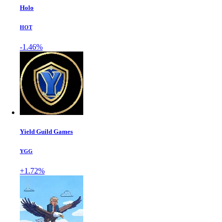
Holo
HOT
-1.46%
Yield Guild Games
YGG
+1.72%