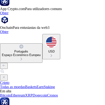
App Crypto.com
Para utilizadores comuns
Obter
Onchain
Para entusiastas da web3
Obter
Português
USD
Espaço Económico Europeu
Cripto
Todas as moedas
Baskets
Earn
Staking
Em alta
Bitcoin
Ethereum
XRP
Dogecoin
Cronos