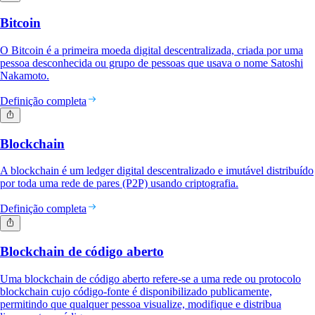
Bitcoin
O Bitcoin é a primeira moeda digital descentralizada, criada por uma
pessoa desconhecida ou grupo de pessoas que usava o nome Satoshi
Nakamoto.
Definição completa
Blockchain
A blockchain é um ledger digital descentralizado e imutável distribuído
por toda uma rede de pares (P2P) usando criptografia.
Definição completa
Blockchain de código aberto
Uma blockchain de código aberto refere-se a uma rede ou protocolo
blockchain cujo código-fonte é disponibilizado publicamente,
permitindo que qualquer pessoa visualize, modifique e distribua