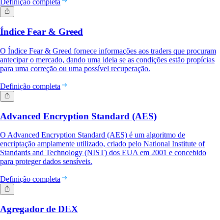
Definição completa
Índice Fear & Greed
O Índice Fear & Greed fornece informações aos traders que procuram
antecipar o mercado, dando uma ideia se as condições estão propícias
para uma correção ou uma possível recuperação.
Definição completa
Advanced Encryption Standard (AES)
O Advanced Encryption Standard (AES) é um algoritmo de
encriptação amplamente utilizado, criado pelo National Institute of
Standards and Technology (NIST) dos EUA em 2001 e concebido
para proteger dados sensíveis.
Definição completa
Agregador de DEX