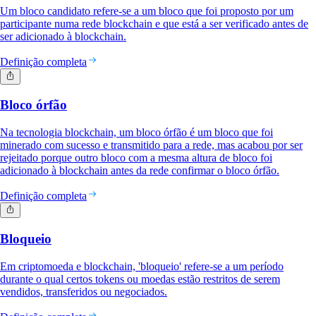
Um bloco candidato refere-se a um bloco que foi proposto por um
participante numa rede blockchain e que está a ser verificado antes de
ser adicionado à blockchain.
Definição completa
Bloco órfão
Na tecnologia blockchain, um bloco órfão é um bloco que foi
minerado com sucesso e transmitido para a rede, mas acabou por ser
rejeitado porque outro bloco com a mesma altura de bloco foi
adicionado à blockchain antes da rede confirmar o bloco órfão.
Definição completa
Bloqueio
Em criptomoeda e blockchain, 'bloqueio' refere-se a um período
durante o qual certos tokens ou moedas estão restritos de serem
vendidos, transferidos ou negociados.