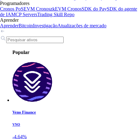
Programadores
Cronos PoS
EVM Cronos
zkEVM Cronos
SDK do Pay
SDK do agente
de IA
MCP Servers
Trading Skill Repo
Aprender
Aprender
Bitcoin
Investigação
Atualizações de mercado
Popular
Veno Finance
VNO
-4.64%