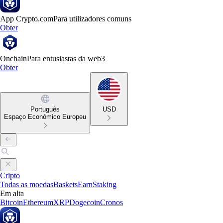
App Crypto.com
Para utilizadores comuns
Obter
Onchain
Para entusiastas da web3
Obter
Português
USD
Espaço Económico Europeu
Cripto
Todas as moedas
Baskets
Earn
Staking
Em alta
Bitcoin
Ethereum
XRP
Dogecoin
Cronos