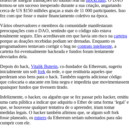
ordem de integrar transações do mundo real na
blockchain
. O DAO
tornou-se um sucesso inesperado durante a sua criação, angariando
cerca de US $150 milhões graças a mais de 11 000 participantes. Isso
fez com que fosse o maior financiamento coletivo na época.
Vários observadores e membros da comunidade manifestaram
preocupações com o DAO, sentindo que o código não estava
totalmente seguro. Eles acreditavam em que havia um risco na
carteira
porque as doações recebidas podiam ser drenadas. Enquanto os
programadores tentavam corrigir o bug no
contrato inteligente
, a
carteira foi eventualmente hackeada e fundos foram lentamente
desviados dela.
Depois do hack,
Vitalik Buterin
, co-fundador da Ethereum, sugeriu
inicialmente um soft
fork
da rede, o que restituiria aqueles que
perderam seus bens para o hack. Também sugeriu adicionar código
que colocaria o atacante em lista negra e impediria que movimentassem
quaisquer fundos que tivessem tirado.
Infelizmente, o hacker, ou alguém que se fez passar pelo hacker, emitiu
uma carta pública a indicar que adquiriu o Ether de uma forma ‘legal’ e
que, se houvesse qualquer tentativa de o apreender, iriam tomar
medidas legais. O hacker também afirmou que, se algum soft fork
fosse planeado, os
miners
da Ethereum seriam subornados para não
cumprir com ele.