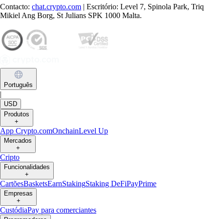
Contacto:
chat.crypto.com
| Escritório: Level 7, Spinola Park, Triq
Mikiel Ang Borg, St Julians SPK 1000 Malta.
Português
|
USD
Produtos
+
App Crypto.com
Onchain
Level Up
Mercados
+
Cripto
Funcionalidades
+
Cartões
Baskets
Earn
Staking
Staking DeFi
Pay
Prime
Empresas
+
Custódia
Pay para comerciantes