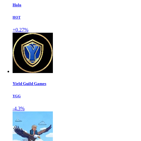
Holo
HOT
+0.27%
Yield Guild Games
YGG
-4.3%