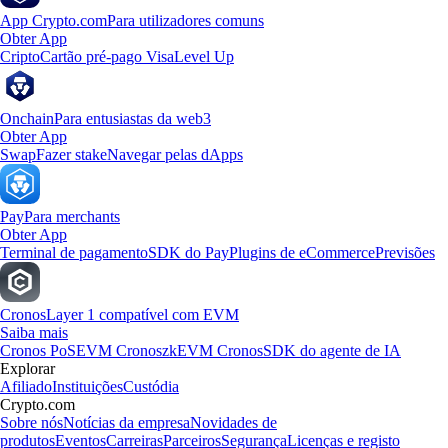
App Crypto.com
Para utilizadores comuns
Obter App
Cripto
Cartão pré-pago Visa
Level Up
Onchain
Para entusiastas da web3
Obter App
Swap
Fazer stake
Navegar pelas dApps
Pay
Para merchants
Obter App
Terminal de pagamento
SDK do Pay
Plugins de eCommerce
Previsões
Cronos
Layer 1 compatível com EVM
Saiba mais
Cronos PoS
EVM Cronos
zkEVM Cronos
SDK do agente de IA
Explorar
Afiliado
Instituições
Custódia
Crypto.com
Sobre nós
Notícias da empresa
Novidades de
produtos
Eventos
Carreiras
Parceiros
Segurança
Licenças e registo