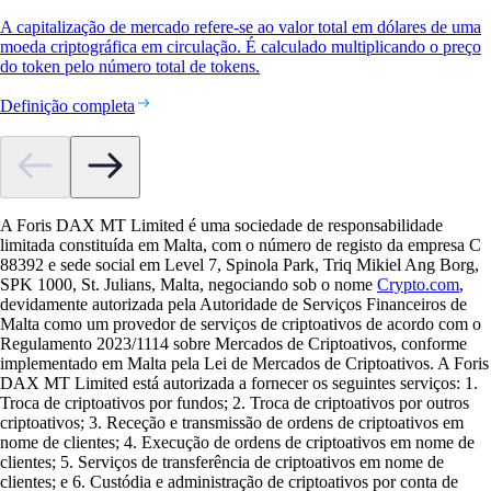
A capitalização de mercado refere-se ao valor total em dólares de uma
moeda criptográfica em circulação. É calculado multiplicando o preço
do token pelo número total de tokens.
Definição completa
A Foris DAX MT Limited é uma sociedade de responsabilidade
limitada constituída em Malta, com o número de registo da empresa C
88392 e sede social em Level 7, Spinola Park, Triq Mikiel Ang Borg,
SPK 1000, St. Julians, Malta, negociando sob o nome
Crypto.com
,
devidamente autorizada pela Autoridade de Serviços Financeiros de
Malta como um provedor de serviços de criptoativos de acordo com o
Regulamento 2023/1114 sobre Mercados de Criptoativos, conforme
implementado em Malta pela Lei de Mercados de Criptoativos. A Foris
DAX MT Limited está autorizada a fornecer os seguintes serviços: 1.
Troca de criptoativos por fundos; 2. Troca de criptoativos por outros
criptoativos; 3. Receção e transmissão de ordens de criptoativos em
nome de clientes; 4. Execução de ordens de criptoativos em nome de
clientes; 5. Serviços de transferência de criptoativos em nome de
clientes; e 6. Custódia e administração de criptoativos por conta de