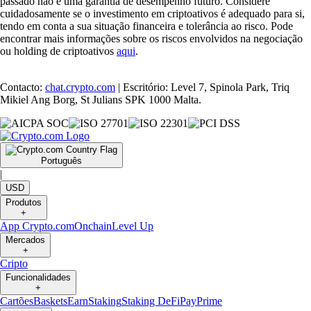
passado não é uma garantia de desempenho futuro. Considere
cuidadosamente se o investimento em criptoativos é adequado para si,
tendo em conta a sua situação financeira e tolerância ao risco. Pode
encontrar mais informações sobre os riscos envolvidos na negociação
ou holding de criptoativos
aqui
.
Contacto:
chat.crypto.com
| Escritório: Level 7, Spinola Park, Triq
Mikiel Ang Borg, St Julians SPK 1000 Malta.
Português
|
USD
Produtos
+
App Crypto.com
Onchain
Level Up
Mercados
+
Cripto
Funcionalidades
+
Cartões
Baskets
Earn
Staking
Staking DeFi
Pay
Prime