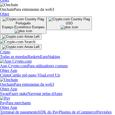
Obter
Onchain
Para entusiastas da web3
Obter
Português
USD
Espaço Económico Europeu
Cripto
Todas as moedas
Baskets
Earn
Staking
App Crypto.com
Para utilizadores comuns
Obter App
Cripto
Cartão pré-pago Visa
Level Up
Onchain
Para entusiastas da web3
Obter App
Swap
Fazer stake
Navegar pelas dApps
Pay
Para merchants
Obter App
Terminal de pagamento
SDK do Pay
Plugins de eCommerce
Previsões