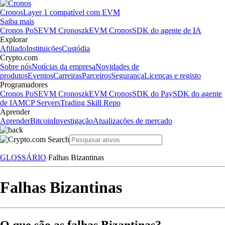
Cronos
Layer 1 compatível com EVM
Saiba mais
Cronos PoS
EVM Cronos
zkEVM Cronos
SDK do agente de IA
Explorar
Afiliado
Instituições
Custódia
Crypto.com
Sobre nós
Notícias da empresa
Novidades de
produtos
Eventos
Carreiras
Parceiros
Segurança
Licenças e registo
Programadores
Cronos PoS
EVM Cronos
zkEVM Cronos
SDK do Pay
SDK do agente
de IA
MCP Servers
Trading Skill Repo
Aprender
Aprender
Bitcoin
Investigação
Atualizações de mercado
GLOSSÁRIO
Falhas Bizantinas
Falhas Bizantinas