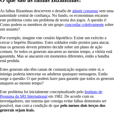
O que são as falhas Bizantinas?
As falhas Bizantinas descrevem o desafio de
atingir consenso
sem uma
autoridade central de confiança. No fundo, os economistas encaram
este problema como um problema de teoria dos jogos. A questão é:
Como podem os membros de um grupo
concordar coletivamente
sobre
um assunto?
Por exemplo, imagine este cenário hipotético: Existe um exército a
cercar o Império Bizantino. Estes soldados estão prontos para atacar,
mas os generais devem primeiro decidir sobre um plano de ação
comum. Se todos os generais atacarem ao mesmo tempo, a vitória está
garantida. Mas se atacarem em momentos diferentes, então a batalha
está perdida.
Estes generais não têm canais de comunicação seguros entre si; o
inimigo poderia intercetar ou adulterar quaisquer mensagens. Então
surge a questão: O que podem fazer para garantir que todos os generais
ataquem ao mesmo tempo?
Este problema foi inicialmente conceptualizado pelo
Instituto de
Pesquisa da SRI International
em 1982. De acordo com os
investigadores, um sistema que consiga evitar falhas demonstra ser
possível, mas com a condição de que
pelo menos dois terços dos
generais sejam leais.