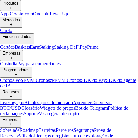
Produtos
+
App Crypto.com
Onchain
Level Up
Mercados
+
Cripto
Funcionalidades
+
Cartões
Baskets
Earn
Staking
Staking DeFi
Pay
Prime
Empresas
+
Custódia
Pay para comerciantes
Programadores
+
Cronos PoS
EVM Cronos
zkEVM Cronos
SDK do Pay
SDK do agente
de IA
Recursos
+
Investigação
Atualizações de mercado
Aprender
Conversor
BTC/USD
Glossário
Widgets de preços
Bot do Telegram
Política de
reclamações
Suporte
Visão geral de cripto
Empresa
+
Sobre nós
Roadmap
Carreiras
Parceiros
Segurança
Prova de
Reservas
Afiliado
Licenças e registos
Hub de exploração de