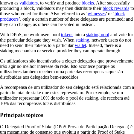
known as
validators
, to verify and produce
blocks
. After successfully
producing a block, validators may then distribute their
block rewards
to
those who voted for them. Also referred to as ‘
witnesses
’ or ‘
block
producers
’, only a certain number of these delegates are permitted; and
they can change, as others can be voted in instead.
With DPoS, network users pool
tokens
into a
staking pool
and vote for
the particular delegate they wish. When
staking
, network users do not
need to send their tokens to a particular
wallet
. Instead, there is a
staking mechanism or service provider they can operate through.
Os utilizadores são incentivados a eleger delegados que provavelmente
irão agir no melhor interesse da rede. Isto acontece porque os
utilizadores também recebem uma parte das recompensas que são
distribuídas aos delegados bem-sucedidos.
A recompensa de um utilizador do seu delegado está relacionada com a
parte do total de stake que estes representam. Por exemplo, se um
utilizador representar 10% de todo o pool de staking, ele receberá até
10% das recompensas totais distribuídas.
Principais tópicos
O Delegated Proof of Stake (DPoS Prova de Participação Delegada) é
um mecanismo de consenso que evoluiu a partir do Proof of Stake