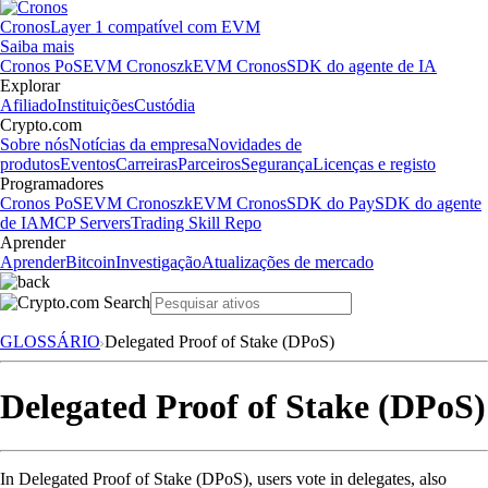
Cronos
Layer 1 compatível com EVM
Saiba mais
Cronos PoS
EVM Cronos
zkEVM Cronos
SDK do agente de IA
Explorar
Afiliado
Instituições
Custódia
Crypto.com
Sobre nós
Notícias da empresa
Novidades de
produtos
Eventos
Carreiras
Parceiros
Segurança
Licenças e registo
Programadores
Cronos PoS
EVM Cronos
zkEVM Cronos
SDK do Pay
SDK do agente
de IA
MCP Servers
Trading Skill Repo
Aprender
Aprender
Bitcoin
Investigação
Atualizações de mercado
GLOSSÁRIO
Delegated Proof of Stake (DPoS)
Delegated Proof of Stake (DPoS)
In Delegated Proof of Stake (DPoS), users vote in delegates, also