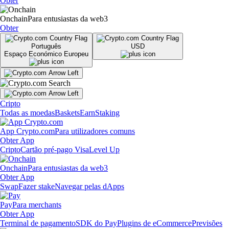
Obter
Onchain
Para entusiastas da web3
Obter
Português
USD
Espaço Económico Europeu
Cripto
Todas as moedas
Baskets
Earn
Staking
App Crypto.com
Para utilizadores comuns
Obter App
Cripto
Cartão pré-pago Visa
Level Up
Onchain
Para entusiastas da web3
Obter App
Swap
Fazer stake
Navegar pelas dApps
Pay
Para merchants
Obter App
Terminal de pagamento
SDK do Pay
Plugins de eCommerce
Previsões