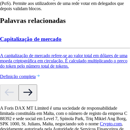
(PoS). Permite aos utilizadores de uma rede votar em delegados que
depois validam blocos.
Palavras relacionadas
Capitalização de mercado
A capitalização de mercado refere-se ao valor total em dólares de uma
moeda criptográfica em circulação. É calculado multiplicando o preço
do token pelo número total de tokens.
Definição completa
A Foris DAX MT Limited é uma sociedade de responsabilidade
limitada constituída em Malta, com o número de registo da empresa C
88392 e sede social em Level 7, Spinola Park, Triq Mikiel Ang Borg,
SPK 1000, St. Julians, Malta, negociando sob o nome
Crypto.com
,
devidamente autorizada pela Autoridade de Serviços Financeiros de