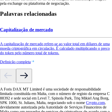
pela exchange ou plataforma de negociação.
Palavras relacionadas
Capitalização de mercado
A capitalização de mercado refere-se ao valor total em dólares de uma
moeda criptográfica em circulação. É calculado multiplicando o preço
do token pelo número total de tokens.
Definição completa
A Foris DAX MT Limited é uma sociedade de responsabilidade
limitada constituída em Malta, com o número de registo da empresa C
88392 e sede social em Level 7, Spinola Park, Triq Mikiel Ang Borg,
SPK 1000, St. Julians, Malta, negociando sob o nome
Crypto.com
,
devidamente autorizada pela Autoridade de Serviços Financeiros de
Malta como um provedor de serviços de criptoativos de acordo com o