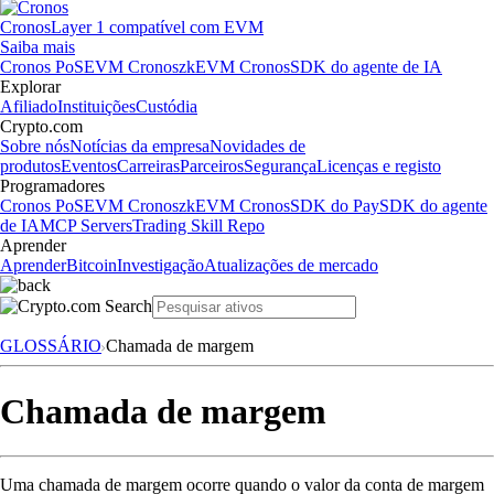
Cronos
Layer 1 compatível com EVM
Saiba mais
Cronos PoS
EVM Cronos
zkEVM Cronos
SDK do agente de IA
Explorar
Afiliado
Instituições
Custódia
Crypto.com
Sobre nós
Notícias da empresa
Novidades de
produtos
Eventos
Carreiras
Parceiros
Segurança
Licenças e registo
Programadores
Cronos PoS
EVM Cronos
zkEVM Cronos
SDK do Pay
SDK do agente
de IA
MCP Servers
Trading Skill Repo
Aprender
Aprender
Bitcoin
Investigação
Atualizações de mercado
GLOSSÁRIO
Chamada de margem
Chamada de margem
Uma chamada de margem ocorre quando o valor da conta de margem