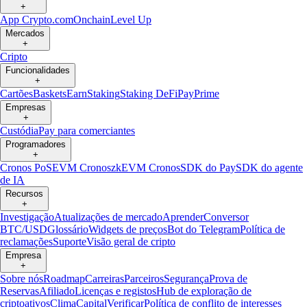
+
App Crypto.com
Onchain
Level Up
Mercados
+
Cripto
Funcionalidades
+
Cartões
Baskets
Earn
Staking
Staking DeFi
Pay
Prime
Empresas
+
Custódia
Pay para comerciantes
Programadores
+
Cronos PoS
EVM Cronos
zkEVM Cronos
SDK do Pay
SDK do agente
de IA
Recursos
+
Investigação
Atualizações de mercado
Aprender
Conversor
BTC/USD
Glossário
Widgets de preços
Bot do Telegram
Política de
reclamações
Suporte
Visão geral de cripto
Empresa
+
Sobre nós
Roadmap
Carreiras
Parceiros
Segurança
Prova de
Reservas
Afiliado
Licenças e registos
Hub de exploração de
criptoativos
Clima
Capital
Verificar
Política de conflito de interesses