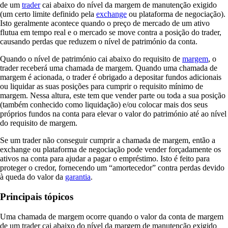
de um
trader
cai abaixo do nível da margem de manutenção exigido
(um certo limite definido pela
exchange
ou plataforma de negociação).
Isto geralmente acontece quando o preço de mercado de um ativo
flutua em tempo real e o mercado se move contra a posição do trader,
causando perdas que reduzem o nível de património da conta.
Quando o nível de património cai abaixo do requisito de
margem
, o
trader receberá uma chamada de margem. Quando uma chamada de
margem é acionada, o trader é obrigado a depositar fundos adicionais
ou liquidar as suas posições para cumprir o requisito mínimo de
margem. Nessa altura, este tem que vender parte ou toda a sua posição
(também conhecido como liquidação) e/ou colocar mais dos seus
próprios fundos na conta para elevar o valor do património até ao nível
do requisito de margem.
Se um trader não conseguir cumprir a chamada de margem, então a
exchange ou plataforma de negociação pode vender forçadamente os
ativos na conta para ajudar a pagar o empréstimo. Isto é feito para
proteger o credor, fornecendo um “amortecedor” contra perdas devido
à queda do valor da
garantia
.
Principais tópicos
Uma chamada de margem ocorre quando o valor da conta de margem
de um trader cai abaixo do nível da margem de manutenção exigido