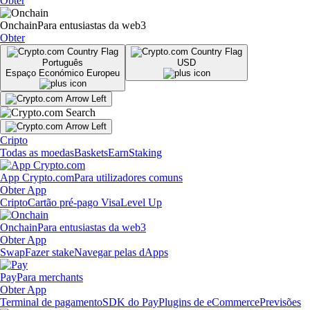
Obter
Onchain
Para entusiastas da web3
Obter
Português
USD
Espaço Económico Europeu
Cripto
Todas as moedas
Baskets
Earn
Staking
App Crypto.com
Para utilizadores comuns
Obter App
Cripto
Cartão pré-pago Visa
Level Up
Onchain
Para entusiastas da web3
Obter App
Swap
Fazer stake
Navegar pelas dApps
Pay
Para merchants
Obter App
Terminal de pagamento
SDK do Pay
Plugins de eCommerce
Previsões