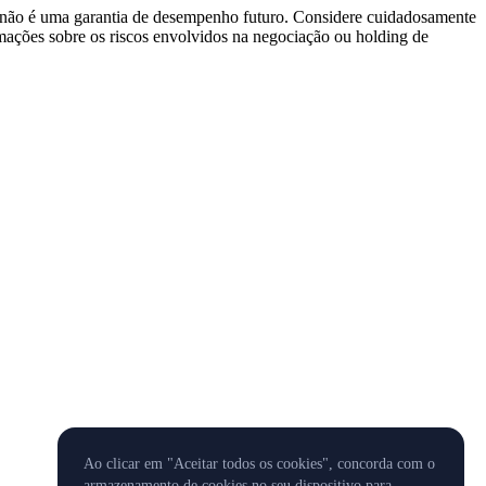
o não é uma garantia de desempenho futuro. Considere cuidadosamente
ormações sobre os riscos envolvidos na negociação ou holding de
Ao clicar em "Aceitar todos os cookies", concorda com o
armazenamento de cookies no seu dispositivo para