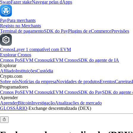
Swap
Fazer stake
Navegar pelas dApps
Pay
Para merchants
Registo no Merchants
Terminal de pagamento
SDK do Pay
Plugins de eCommerce
Previsões
Cronos
Layer 1 compatível com EVM
Explorar Cronos
Cronos PoS
EVM Cronos
zkEVM Cronos
SDK do agente de IA
Explorar
Afiliado
Instituições
Custódia
Crypto.com
Sobre nós
Notícias da empresa
Novidades de produtos
Eventos
Carreiras
Programadores
Cronos PoS
EVM Cronos
zkEVM Cronos
SDK do Pay
SDK do agente 
Aprender
Aprender
Bitcoin
Investigação
Atualizações de mercado
GLOSSÁRIO
Exchange descentralizada (DEX)