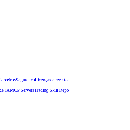
Parceiros
Segurança
Licenças e registo
de IA
MCP Servers
Trading Skill Repo