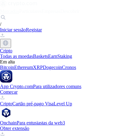
Mercados
Particulares
Empresas
Descobrir
/
Iniciar sessão
Registar
Cripto
Todas as moedas
Baskets
Earn
Staking
Em alta
Bitcoin
Ethereum
XRP
Dogecoin
Cronos
App Crypto.com
Para utilizadores comuns
Começar
Cripto
Cartão pré-pago Visa
Level Up
Onchain
Para entusiastas da web3
Obter extensão