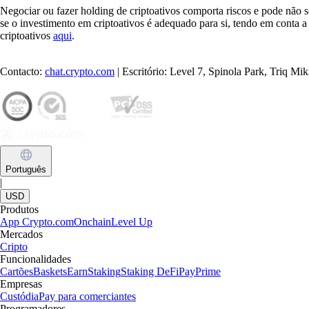
Negociar ou fazer holding de criptoativos comporta riscos e pode nã
se o investimento em criptoativos é adequado para si, tendo em conta a
criptoativos
aqui
.
Contacto:
chat.crypto.com
| Escritório: Level 7, Spinola Park, Triq M
Português
|
USD
Produtos
App Crypto.com
Onchain
Level Up
Mercados
Cripto
Funcionalidades
Cartões
Baskets
Earn
Staking
Staking DeFi
Pay
Prime
Empresas
Custódia
Pay para comerciantes
Programadores