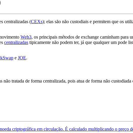
)
s centralizadas (
CEXs
); elas são não custodiais e permitem que os u
o movimento
Web3
, os principais métodos de exchange caminham para um
es
centralizadas
tipicamente não podem ter, já que qualquer um pode li
ckSwap
e
JOE
.
ão tratada de forma centralizada, pois atua de forma não custodiada 
moeda criptográfica em circulação. É calculado multiplicando o preço d