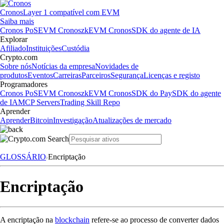
Cronos
Layer 1 compatível com EVM
Saiba mais
Cronos PoS
EVM Cronos
zkEVM Cronos
SDK do agente de IA
Explorar
Afiliado
Instituições
Custódia
Crypto.com
Sobre nós
Notícias da empresa
Novidades de
produtos
Eventos
Carreiras
Parceiros
Segurança
Licenças e registo
Programadores
Cronos PoS
EVM Cronos
zkEVM Cronos
SDK do Pay
SDK do agente
de IA
MCP Servers
Trading Skill Repo
Aprender
Aprender
Bitcoin
Investigação
Atualizações de mercado
GLOSSÁRIO
Encriptação
Encriptação
A encriptação na
blockchain
refere-se ao processo de converter dados