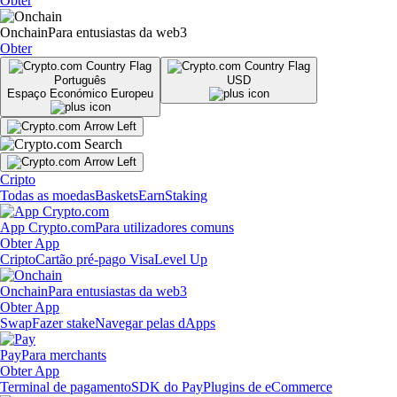
Obter
Onchain
Para entusiastas da web3
Obter
Português
USD
Espaço Económico Europeu
Cripto
Todas as moedas
Baskets
Earn
Staking
App Crypto.com
Para utilizadores comuns
Obter App
Cripto
Cartão pré-pago Visa
Level Up
Onchain
Para entusiastas da web3
Obter App
Swap
Fazer stake
Navegar pelas dApps
Pay
Para merchants
Obter App
Terminal de pagamento
SDK do Pay
Plugins de eCommerce