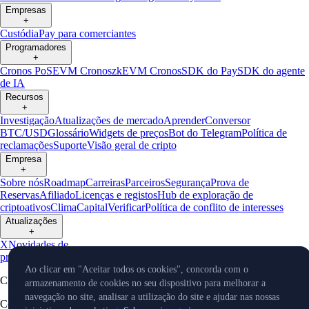
Empresas
+
Custódia
Pay para comerciantes
Programadores
+
Cronos PoS
EVM Cronos
zkEVM Cronos
SDK do Pay
SDK do agente
de IA
Recursos
+
Investigação
Atualizações de mercado
Aprender
Conversor
BTC/USD
Glossário
Widgets de preços
Bot do Telegram
Política de
reclamações
Suporte
Visão geral de cripto
Empresa
+
Sobre nós
Roadmap
Carreiras
Parceiros
Segurança
Prova de
Reservas
Afiliado
Licenças e registos
Hub de exploração de
criptoativos
Clima
Capital
Verificar
Política de conflito de interesses
Atualizações
+
X
Novidades de
produtos
Eventos
Reddit
Discord
Instagram
Facebook
LinkedIn
TradingVi
Ao clicar em "Aceitar todos os cookies", concorda com o
Cryptocurrency in Every Wallet™
armazenamento de cookies no seu dispositivo para melhorar a
navegação no site, analisar a utilização do site e ajudar nas nossas
Copyright © 2018 - 2026 Crypto.com. Todos os direitos reservados.