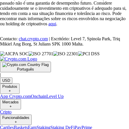
passado não é uma garantia de desempenho futuro. Considere
cuidadosamente se o investimento em criptoativos é adequado para si,
tendo em conta a sua situação financeira e tolerância ao risco. Pode
encontrar mais informações sobre os riscos envolvidos na negociação
ou holding de criptoativos
aqui
.
Contacto:
chat.crypto.com
| Escritório: Level 7, Spinola Park, Triq
Mikiel Ang Borg, St Julians SPK 1000 Malta.
Português
|
USD
Produtos
+
App Crypto.com
Onchain
Level Up
Mercados
+
Cripto
Funcionalidades
+
Cartões
Baskets
Earn
Staking
Staking DeFi
Pay
Prime