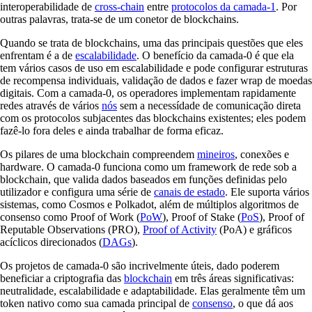
interoperabilidade de
cross-chain
entre
protocolos da camada-1
. Por
outras palavras, trata-se de um conetor de blockchains.
Quando se trata de blockchains, uma das principais questões que eles
enfrentam é a de
escalabilidade
. O benefício da camada-0 é que ela
tem vários casos de uso em escalabilidade e pode configurar estruturas
de recompensa individuais, validação de dados e fazer wrap de moedas
digitais. Com a camada-0, os operadores implementam rapidamente
redes através de vários
nós
sem a necessídade de comunicação direta
com os protocolos subjacentes das blockchains existentes; eles podem
fazê-lo fora deles e ainda trabalhar de forma eficaz.
Os pilares de uma blockchain compreendem
mineiros
, conexões e
hardware. O camada-0 funciona como um framework de rede sob a
blockchain, que valida dados baseados em funções definidas pelo
utilizador e configura uma série de
canais de estado
. Ele suporta vários
sistemas, como Cosmos e Polkadot, além de múltiplos algoritmos de
consenso como Proof of Work (
PoW
), Proof of Stake (
PoS
), Proof of
Reputable Observations (PRO),
Proof of Activity
(PoA) e gráficos
acíclicos direcionados (
DAGs
).
Os projetos de camada-0 são incrivelmente úteis, dado poderem
beneficiar a criptografia das
blockchain
em três áreas significativas:
neutralidade, escalabilidade e adaptabilidade. Elas geralmente têm um
token nativo como sua camada principal de
consenso
, o que dá aos