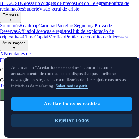
BTC/USD
Glossário
Widgets de preços
Bot do Telegram
Política de
reclamações
Suporte
Visão geral de cripto
Empresa
+
Sobre nós
Roadmap
Carreiras
Parceiros
Segurança
Prova de
Reservas
Afiliado
Licenças e registos
Hub de exploração de
criptoativos
Clima
Capital
Verificar
Política de conflito de interesses
Atualizações
+
X
Novidades de
produtos
Eventos
Reddit
Discord
Instagram
Facebook
LinkedIn
TradingVi
Ao clicar em "Aceitar todos os cookies", concorda com o
Cryptocurrency in Every Wallet™
armazenamento de cookies no seu dispositivo para melhorar a
Copyright © 2018 - 2026 Crypto.com. Todos os direitos reservados.
navegação no site, analisar a utilização do site e ajudar nas nossas
Termos e Condições EEE
Aviso de Privacidade
Fees & Limits
Estado
iniciativas de marketing.
Saber mais e gerir.
Preferências de cookies
Aceitar todos os cookies
Rejeitar Todos