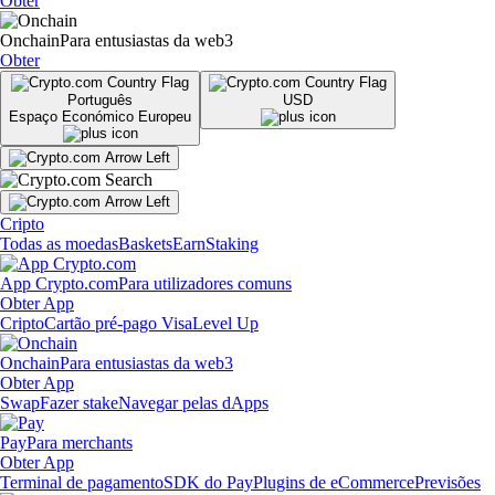
Obter
Onchain
Para entusiastas da web3
Obter
Português
USD
Espaço Económico Europeu
Cripto
Todas as moedas
Baskets
Earn
Staking
App Crypto.com
Para utilizadores comuns
Obter App
Cripto
Cartão pré-pago Visa
Level Up
Onchain
Para entusiastas da web3
Obter App
Swap
Fazer stake
Navegar pelas dApps
Pay
Para merchants
Obter App
Terminal de pagamento
SDK do Pay
Plugins de eCommerce
Previsões