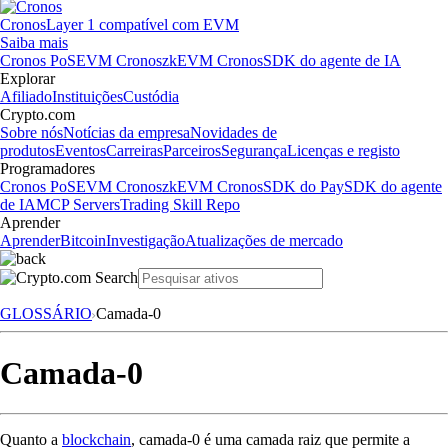
Cronos
Layer 1 compatível com EVM
Saiba mais
Cronos PoS
EVM Cronos
zkEVM Cronos
SDK do agente de IA
Explorar
Afiliado
Instituições
Custódia
Crypto.com
Sobre nós
Notícias da empresa
Novidades de
produtos
Eventos
Carreiras
Parceiros
Segurança
Licenças e registo
Programadores
Cronos PoS
EVM Cronos
zkEVM Cronos
SDK do Pay
SDK do agente
de IA
MCP Servers
Trading Skill Repo
Aprender
Aprender
Bitcoin
Investigação
Atualizações de mercado
GLOSSÁRIO
Camada-0
Camada-0
Quanto a
blockchain
, camada-0 é uma camada raiz que permite a