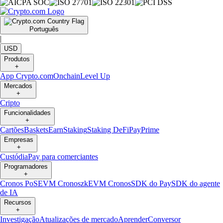
Português
|
USD
Produtos
+
App Crypto.com
Onchain
Level Up
Mercados
+
Cripto
Funcionalidades
+
Cartões
Baskets
Earn
Staking
Staking DeFi
Pay
Prime
Empresas
+
Custódia
Pay para comerciantes
Programadores
+
Cronos PoS
EVM Cronos
zkEVM Cronos
SDK do Pay
SDK do agente
de IA
Recursos
+
Investigação
Atualizações de mercado
Aprender
Conversor