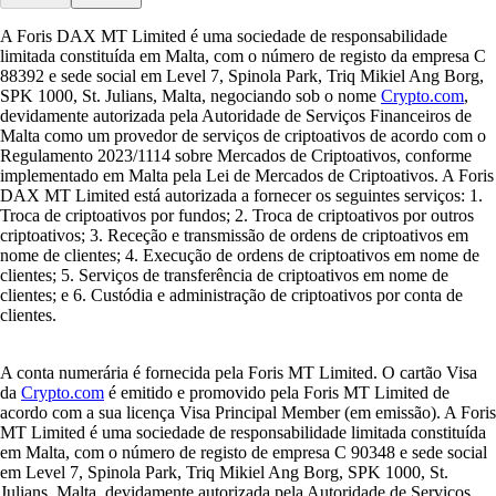
A Foris DAX MT Limited é uma sociedade de responsabilidade
limitada constituída em Malta, com o número de registo da empresa C
88392 e sede social em Level 7, Spinola Park, Triq Mikiel Ang Borg,
SPK 1000, St. Julians, Malta, negociando sob o nome
Crypto.com
,
devidamente autorizada pela Autoridade de Serviços Financeiros de
Malta como um provedor de serviços de criptoativos de acordo com o
Regulamento 2023/1114 sobre Mercados de Criptoativos, conforme
implementado em Malta pela Lei de Mercados de Criptoativos. A Foris
DAX MT Limited está autorizada a fornecer os seguintes serviços: 1.
Troca de criptoativos por fundos; 2. Troca de criptoativos por outros
criptoativos; 3. Receção e transmissão de ordens de criptoativos em
nome de clientes; 4. Execução de ordens de criptoativos em nome de
clientes; 5. Serviços de transferência de criptoativos em nome de
clientes; e 6. Custódia e administração de criptoativos por conta de
clientes.
A conta numerária é fornecida pela Foris MT Limited. O cartão Visa
da
Crypto.com
é emitido e promovido pela Foris MT Limited de
acordo com a sua licença Visa Principal Member (em emissão). A Foris
MT Limited é uma sociedade de responsabilidade limitada constituída
em Malta, com o número de registo de empresa C 90348 e sede social
em Level 7, Spinola Park, Triq Mikiel Ang Borg, SPK 1000, St.
Julians, Malta, devidamente autorizada pela Autoridade de Serviços