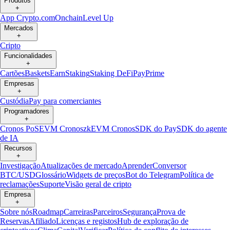
Produtos
+
App Crypto.com
Onchain
Level Up
Mercados
+
Cripto
Funcionalidades
+
Cartões
Baskets
Earn
Staking
Staking DeFi
Pay
Prime
Empresas
+
Custódia
Pay para comerciantes
Programadores
+
Cronos PoS
EVM Cronos
zkEVM Cronos
SDK do Pay
SDK do agente
de IA
Recursos
+
Investigação
Atualizações de mercado
Aprender
Conversor
BTC/USD
Glossário
Widgets de preços
Bot do Telegram
Política de
reclamações
Suporte
Visão geral de cripto
Empresa
+
Sobre nós
Roadmap
Carreiras
Parceiros
Segurança
Prova de
Reservas
Afiliado
Licenças e registos
Hub de exploração de