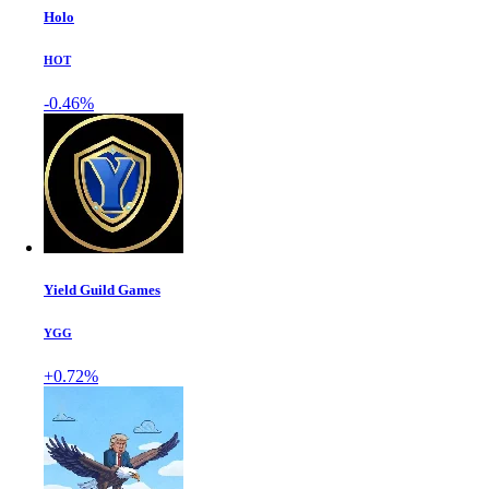
Holo
HOT
-0.46%
Yield Guild Games
YGG
+0.72%