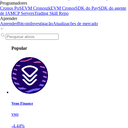
Programadores
Cronos PoS
EVM Cronos
zkEVM Cronos
SDK do Pay
SDK do agente
de IA
MCP Servers
Trading Skill Repo
Aprender
Aprender
Bitcoin
Investigação
Atualizações de mercado
Popular
Veno Finance
VNO
-4.44%