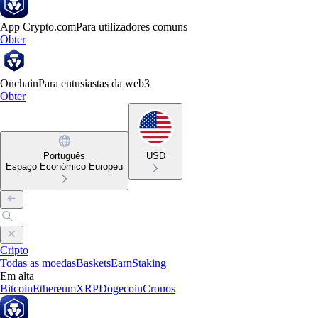
App Crypto.com
Para utilizadores comuns
Obter
Onchain
Para entusiastas da web3
Obter
Português
USD
Espaço Económico Europeu
Cripto
Todas as moedas
Baskets
Earn
Staking
Em alta
Bitcoin
Ethereum
XRP
Dogecoin
Cronos