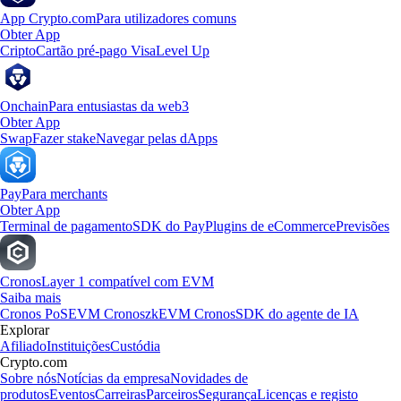
App Crypto.com
Para utilizadores comuns
Obter App
Cripto
Cartão pré-pago Visa
Level Up
Onchain
Para entusiastas da web3
Obter App
Swap
Fazer stake
Navegar pelas dApps
Pay
Para merchants
Obter App
Terminal de pagamento
SDK do Pay
Plugins de eCommerce
Previsões
Cronos
Layer 1 compatível com EVM
Saiba mais
Cronos PoS
EVM Cronos
zkEVM Cronos
SDK do agente de IA
Explorar
Afiliado
Instituições
Custódia
Crypto.com
Sobre nós
Notícias da empresa
Novidades de
produtos
Eventos
Carreiras
Parceiros
Segurança
Licenças e registo