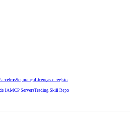
Parceiros
Segurança
Licenças e registo
de IA
MCP Servers
Trading Skill Repo