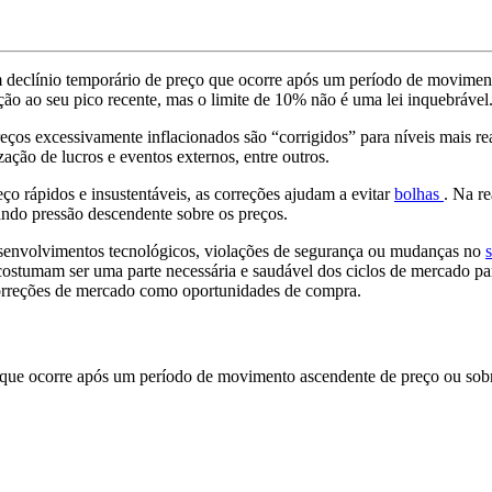
m declínio temporário de preço que ocorre após um período de movime
o ao seu pico recente, mas o limite de 10% não é uma lei inquebrável
eços excessivamente inflacionados são “corrigidos” para níveis mais re
ação de lucros e eventos externos, entre outros.
o rápidos e insustentáveis, as correções ajudam a evitar
bolhas
. Na re
ando pressão descendente sobre os preços.
esenvolvimentos tecnológicos, violações de segurança ou mudanças no
costumam ser uma parte necessária e saudável dos ciclos de mercado par
correções de mercado como oportunidades de compra.
o que ocorre após um período de movimento ascendente de preço ou so