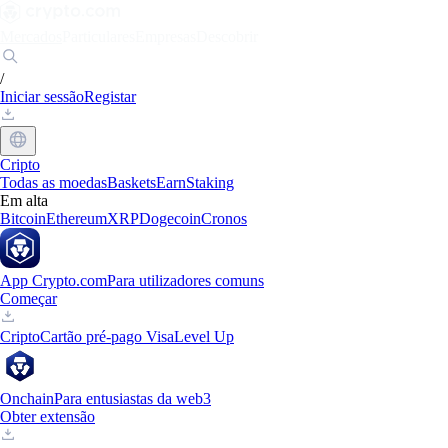
Mercados
Particulares
Empresas
Descobrir
/
Iniciar sessão
Registar
Cripto
Todas as moedas
Baskets
Earn
Staking
Em alta
Bitcoin
Ethereum
XRP
Dogecoin
Cronos
App Crypto.com
Para utilizadores comuns
Começar
Cripto
Cartão pré-pago Visa
Level Up
Onchain
Para entusiastas da web3
Obter extensão