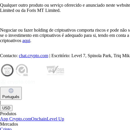
Qualquer outro produto ou serviço oferecido e anunciado neste websi
Limited ou da Foris MT Limited.
Negociar ou fazer holding de criptoativos comporta riscos e pode nã
se o investimento em criptoativos é adequado para si, tendo em conta a
criptoativos
aqui
.
Contacto:
chat.crypto.com
| Escritório: Level 7, Spinola Park, Triq M
Português
|
USD
Produtos
App Crypto.com
Onchain
Level Up
Mercados
Cripto