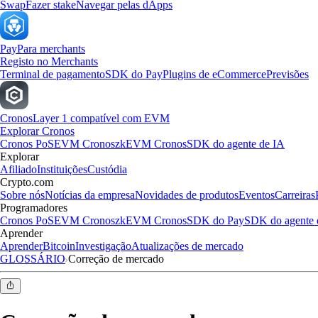
Swap
Fazer stake
Navegar pelas dApps
Pay
Para merchants
Registo no Merchants
Terminal de pagamento
SDK do Pay
Plugins de eCommerce
Previsões
Cronos
Layer 1 compatível com EVM
Explorar Cronos
Cronos PoS
EVM Cronos
zkEVM Cronos
SDK do agente de IA
Explorar
Afiliado
Instituições
Custódia
Crypto.com
Sobre nós
Notícias da empresa
Novidades de produtos
Eventos
Carreiras
Programadores
Cronos PoS
EVM Cronos
zkEVM Cronos
SDK do Pay
SDK do agente 
Aprender
Aprender
Bitcoin
Investigação
Atualizações de mercado
GLOSSÁRIO
Correção de mercado