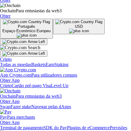
Obter
Onchain
Para entusiastas da web3
Obter
Português
USD
Espaço Económico Europeu
Cripto
Todas as moedas
Baskets
Earn
Staking
App Crypto.com
Para utilizadores comuns
Obter App
Cripto
Cartão pré-pago Visa
Level Up
Onchain
Para entusiastas da web3
Obter App
Swap
Fazer stake
Navegar pelas dApps
Pay
Para merchants
Obter App
Terminal de pagamento
SDK do Pay
Plugins de eCommerce
Previsões