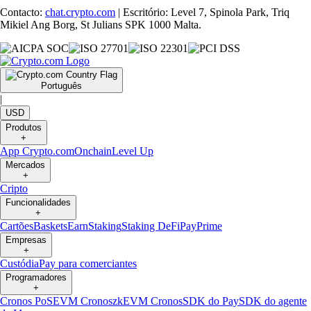
Contacto:
chat.crypto.com
| Escritório: Level 7, Spinola Park, Triq
Mikiel Ang Borg, St Julians SPK 1000 Malta.
Português
|
USD
Produtos
+
App Crypto.com
Onchain
Level Up
Mercados
+
Cripto
Funcionalidades
+
Cartões
Baskets
Earn
Staking
Staking DeFi
Pay
Prime
Empresas
+
Custódia
Pay para comerciantes
Programadores
+
Cronos PoS
EVM Cronos
zkEVM Cronos
SDK do Pay
SDK do agente