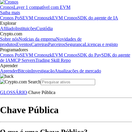
Cronos
Layer 1 compatível com EVM
Saiba mais
Cronos PoS
EVM Cronos
zkEVM Cronos
SDK do agente de IA
Explorar
Afiliado
Instituições
Custódia
Crypto.com
Sobre nós
Notícias da empresa
Novidades de
produtos
Eventos
Carreiras
Parceiros
Segurança
Licenças e registo
Programadores
Cronos PoS
EVM Cronos
zkEVM Cronos
SDK do Pay
SDK do agente
de IA
MCP Servers
Trading Skill Repo
Aprender
Aprender
Bitcoin
Investigação
Atualizações de mercado
GLOSSÁRIO
Chave Pública
Chave Pública