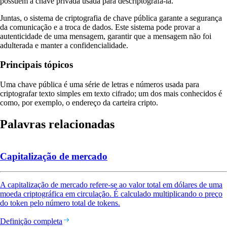
possuem a chave privada usada para descriptografá-la.
Juntas, o sistema de criptografia de chave pública garante a segurança
da comunicação e a troca de dados. Este sistema pode provar a
autenticidade de uma mensagem, garantir que a mensagem não foi
adulterada e manter a confidencialidade.
Principais tópicos
Uma chave pública é uma série de letras e números usada para
criptografar texto simples em texto cifrado; um dos mais conhecidos é
como, por exemplo, o endereço da carteira cripto.
Palavras relacionadas
Capitalização de mercado
A capitalização de mercado refere-se ao valor total em dólares de uma
moeda criptográfica em circulação. É calculado multiplicando o preço
do token pelo número total de tokens.
Definição completa