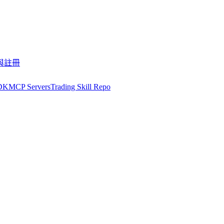
與註冊
DK
MCP Servers
Trading Skill Repo