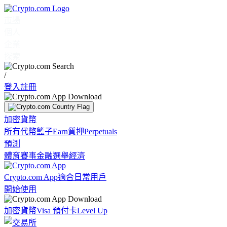
市場
個人
企業
探索
/
登入
註冊
加密貨幣
所有代幣
籃子
Earn
質押
Perpetuals
預測
體育賽事
金融
選舉
經濟
Crypto.com App
適合日常用戶
開始使用
加密貨幣
Visa 預付卡
Level Up