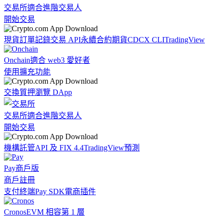
交易所
適合進階交易人
開始交易
現貨訂單記錄
交易 API
永續合約期貨
CDCX CLI
TradingView
Onchain
適合 web3 愛好者
使用擴充功能
交換
質押
瀏覽 DApp
交易所
適合進階交易人
開始交易
機構
託管
API 及 FIX 4.4
TradingView
預測
Pay
商戶版
商戶註冊
支付終端
Pay SDK
電商插件
Cronos
EVM 相容第 1 層