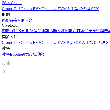
探索 Cronos
Cronos PoS
Cronos EVM
Cronos zkEVM
人工智能代理 SDK
計劃
聯盟
莊家
VIP 平台
Crypto.com
關於我們
公司動態
產品新訊
活動
人才招募
合作夥伴
安全性
牌照
開發人員
Cronos PoS
Cronos EVM
Cronos zkEVM
Pay SDK
人工智能代理 S
教學
教學
Bitcoin
研究
市場動態
市場
First Digital USD
First Digital USD FDUSD 實時價格