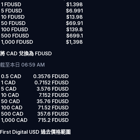
1 FDUSD
$1.398
5 FDUSD
$6.991
10 FDUSD
$13.98
50 FDUSD
$69.91
100 FDUSD
$139.8
500 FDUSD
$699.1
1,000 FDUSD
$1,398
將 CAD 兌換為 FDUSD
截至本日 06:59 AM
0.5 CAD
0.3576 FDUSD
1 CAD
0.7152 FDUSD
5 CAD
3.576 FDUSD
10 CAD
7.152 FDUSD
50 CAD
35.76 FDUSD
100 CAD
71.52 FDUSD
500 CAD
357.6 FDUSD
1,000 CAD
715.2 FDUSD
First Digital USD 過去價格範圍