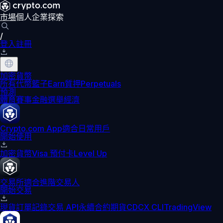
市場
個人
企業
探索
/
登入
註冊
加密貨幣
所有代幣
籃子
Earn
質押
Perpetuals
預測
體育賽事
金融
選舉
經濟
Crypto.com App
適合日常用戶
開始使用
加密貨幣
Visa 預付卡
Level Up
交易所
適合進階交易人
開始交易
現貨訂單記錄
交易 API
永續合約期貨
CDCX CLI
TradingView