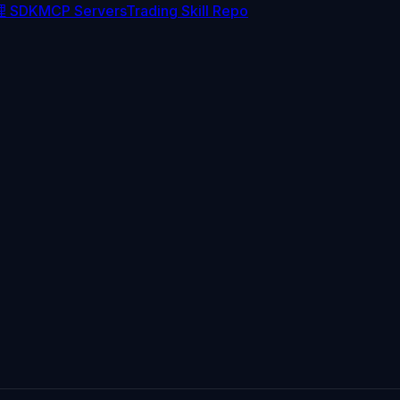
 SDK
MCP Servers
Trading Skill Repo