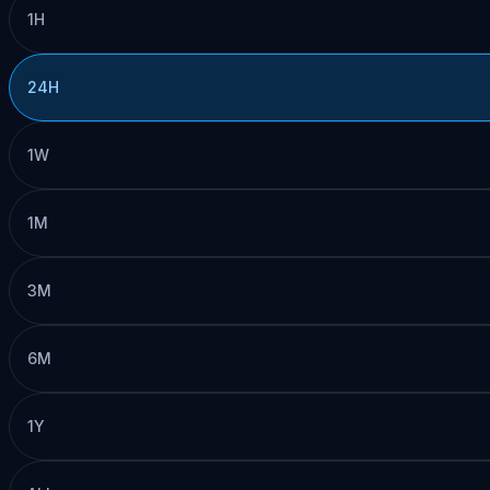
1H
24H
1W
1M
3M
6M
1Y