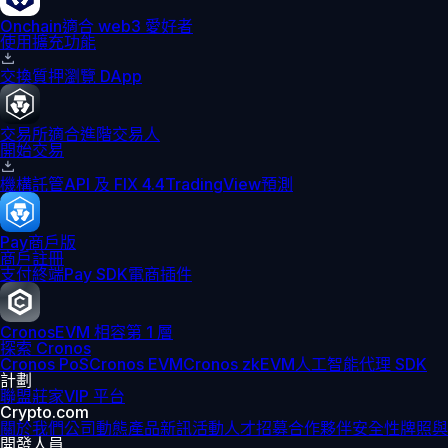
Onchain
適合 web3 愛好者
使用擴充功能
交換
質押
瀏覽 DApp
交易所
適合進階交易人
開始交易
機構
託管
API 及 FIX 4.4
TradingView
預測
Pay
商戶版
商戶註冊
支付終端
Pay SDK
電商插件
Cronos
EVM 相容第 1 層
探索 Cronos
Cronos PoS
Cronos EVM
Cronos zkEVM
人工智能代理 SDK
計劃
聯盟
莊家
VIP 平台
Crypto.com
關於我們
公司動態
產品新訊
活動
人才招募
合作夥伴
安全性
牌照與
開發人員