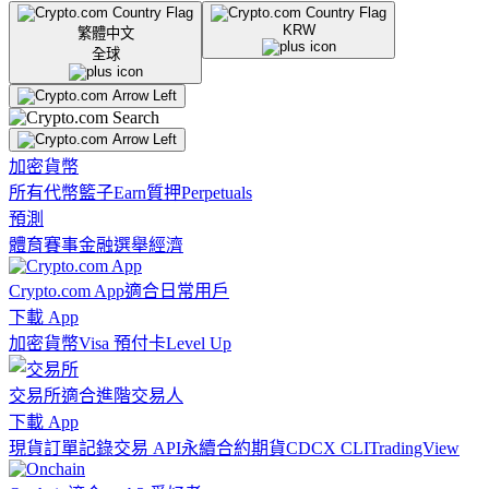
KRW
繁體中文
全球
加密貨幣
所有代幣
籃子
Earn
質押
Perpetuals
預測
體育賽事
金融
選舉
經濟
Crypto.com App
適合日常用戶
下載 App
加密貨幣
Visa 預付卡
Level Up
交易所
適合進階交易人
下載 App
現貨訂單記錄
交易 API
永續合約期貨
CDCX CLI
TradingView