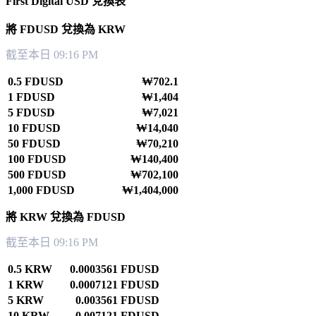
First Digital USD 兌換表
將 FDUSD 兌換為 KRW
截至本日 09:16 PM
0.5 FDUSD
₩702.1
1 FDUSD
₩1,404
5 FDUSD
₩7,021
10 FDUSD
₩14,040
50 FDUSD
₩70,210
100 FDUSD
₩140,400
500 FDUSD
₩702,100
1,000 FDUSD
₩1,404,000
將 KRW 兌換為 FDUSD
截至本日 09:16 PM
0.5 KRW
0.0003561 FDUSD
1 KRW
0.0007121 FDUSD
5 KRW
0.003561 FDUSD
10 KRW
0.007121 FDUSD