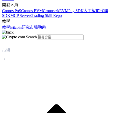
開發人員
Cronos PoS
Cronos EVM
Cronos zkEVM
Pay SDK
人工智能代理
SDK
MCP Servers
Trading Skill Repo
教學
教學
Bitcoin
研究
市場動態
市場
First Digital USD
First Digital USD FDUSD 實時價格