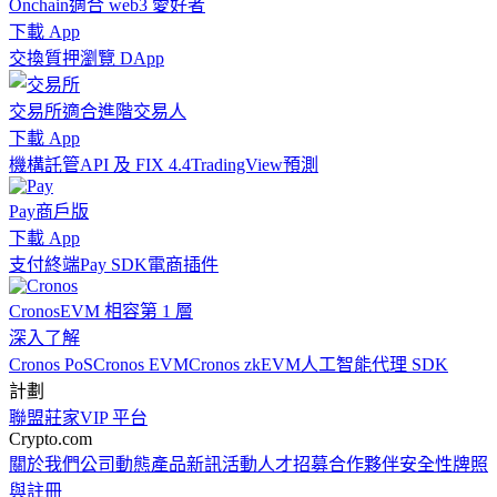
Onchain
適合 web3 愛好者
下載 App
交換
質押
瀏覽 DApp
交易所
適合進階交易人
下載 App
機構
託管
API 及 FIX 4.4
TradingView
預測
Pay
商戶版
下載 App
支付終端
Pay SDK
電商插件
Cronos
EVM 相容第 1 層
深入了解
Cronos PoS
Cronos EVM
Cronos zkEVM
人工智能代理 SDK
計劃
聯盟
莊家
VIP 平台
Crypto.com
關於我們
公司動態
產品新訊
活動
人才招募
合作夥伴
安全性
牌照
與註冊