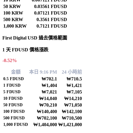
50 KRW
0.03561 FDUSD
100 KRW
0.07121 FDUSD
500 KRW
0.3561 FDUSD
1,000 KRW
0.7121 FDUSD
First Digital USD 過去價格範圍
1 天 FDUSD 價格漲跌
-0.52%
金額
本日 9:16 PM
24 小時前
₩702.1
₩710.5
0.5
FDUSD
₩1,404
₩1,421
1
FDUSD
₩7,021
₩7,105
5
FDUSD
₩14,040
₩14,210
10
FDUSD
₩70,210
₩71,050
50
FDUSD
₩140,400
₩142,100
100
FDUSD
₩702,100
₩710,500
500
FDUSD
₩1,404,000
₩1,421,000
1,000
FDUSD