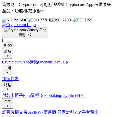
管限制，Crypto.com 可能無法透過 Crypto.com App 提供某些
產品、功能和/或服務。
繁體中文
|
KRW
產品
+
Crypto.com App
進階
Onchain
Level Up
市場
+
加密貨幣
特點
+
付款卡
籃子
Earn
質押
DeFi Staking
Pay
Prime
NFT
企業
+
託管
機構
交易 API
Pay (商戶版)
莊家計劃
VIP 平台
預測