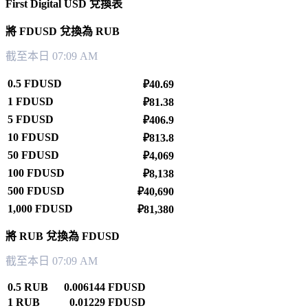
First Digital USD 兌換表
將 FDUSD 兌換為 RUB
截至本日 07:09 AM
0.5 FDUSD
₽40.69
1 FDUSD
₽81.38
5 FDUSD
₽406.9
10 FDUSD
₽813.8
50 FDUSD
₽4,069
100 FDUSD
₽8,138
500 FDUSD
₽40,690
1,000 FDUSD
₽81,380
將 RUB 兌換為 FDUSD
截至本日 07:09 AM
0.5 RUB
0.006144 FDUSD
1 RUB
0.01229 FDUSD