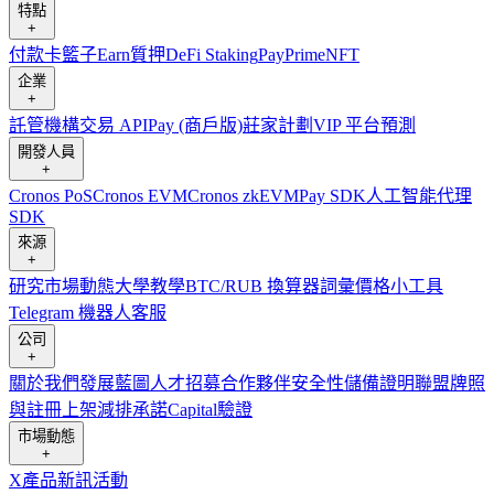
特點
+
付款卡
籃子
Earn
質押
DeFi Staking
Pay
Prime
NFT
企業
+
託管
機構
交易 API
Pay (商戶版)
莊家計劃
VIP 平台
預測
開發人員
+
Cronos PoS
Cronos EVM
Cronos zkEVM
Pay SDK
人工智能代理
SDK
來源
+
研究
市場動態
大學
教學
BTC/RUB 換算器
詞彙
價格小工具
Telegram 機器人
客服
公司
+
關於我們
發展藍圖
人才招募
合作夥伴
安全性
儲備證明
聯盟
牌照
與註冊
上架
減排承諾
Capital
驗證
市場動態
+
X
產品新訊
活動