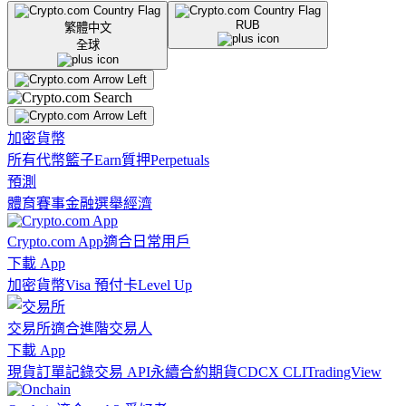
RUB
繁體中文
全球
加密貨幣
所有代幣
籃子
Earn
質押
Perpetuals
預測
體育賽事
金融
選舉
經濟
Crypto.com App
適合日常用戶
下載 App
加密貨幣
Visa 預付卡
Level Up
交易所
適合進階交易人
下載 App
現貨訂單記錄
交易 API
永續合約期貨
CDCX CLI
TradingView