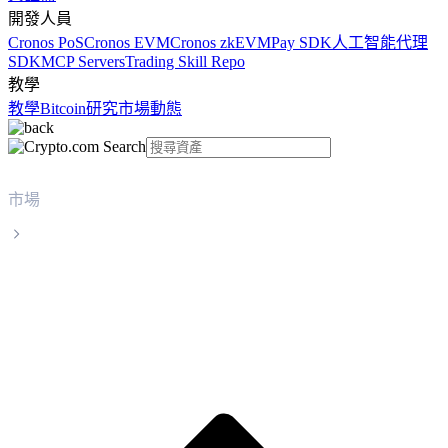
開發人員
Cronos PoS
Cronos EVM
Cronos zkEVM
Pay SDK
人工智能代理
SDK
MCP Servers
Trading Skill Repo
教學
教學
Bitcoin
研究
市場動態
市場
First Digital USD
First Digital USD FDUSD 實時價格