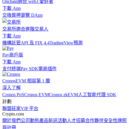
Onchain
適合 web3 愛好者
下載 App
交換
質押
瀏覽 DApp
交易所
適合進階交易人
下載 App
機構
託管
API 及 FIX 4.4
TradingView
預測
Pay
商戶版
下載 App
支付終端
Pay SDK
電商插件
Cronos
EVM 相容第 1 層
深入了解
Cronos PoS
Cronos EVM
Cronos zkEVM
人工智能代理 SDK
計劃
聯盟
莊家
VIP 平台
Crypto.com
關於我們
公司動態
產品新訊
活動
人才招募
合作夥伴
安全性
牌照
與註冊