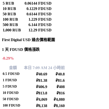
5 RUB
0.06144 FDUSD
10 RUB
0.1229 FDUSD
50 RUB
0.6144 FDUSD
100 RUB
1.229 FDUSD
500 RUB
6.144 FDUSD
1,000 RUB
12.29 FDUSD
First Digital USD 過去價格範圍
1 天 FDUSD 價格漲跌
-0.29%
金額
本日 7:09 AM
24 小時前
0.5
FDUSD
₽40.69
₽40.8
1
FDUSD
₽81.38
₽81.6
5
FDUSD
₽406.9
₽408
10
FDUSD
₽813.8
₽816
50
FDUSD
₽4,069
₽4,080
100
FDUSD
₽8,138
₽8,160