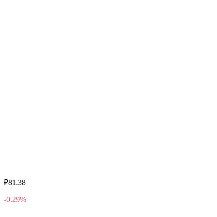
₽81.38
-0.29%