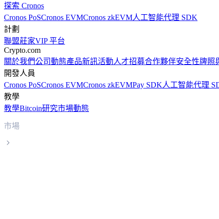
探索 Cronos
Cronos PoS
Cronos EVM
Cronos zkEVM
人工智能代理 SDK
計劃
聯盟
莊家
VIP 平台
Crypto.com
關於我們
公司動態
產品新訊
活動
人才招募
合作夥伴
安全性
牌照
開發人員
Cronos PoS
Cronos EVM
Cronos zkEVM
Pay SDK
人工智能代理 S
教學
教學
Bitcoin
研究
市場動態
市場
Ethereum
Ethereum ETH 實時價格