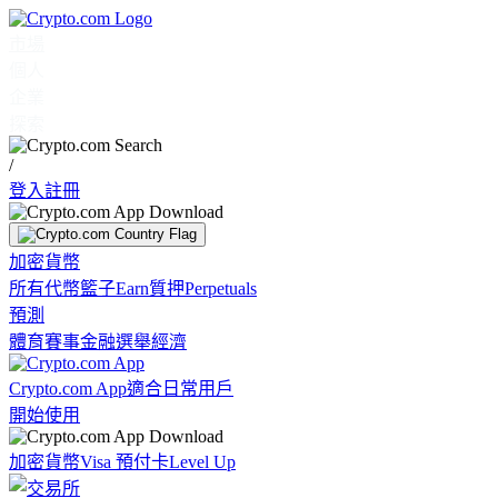
市場
個人
企業
探索
/
登入
註冊
加密貨幣
所有代幣
籃子
Earn
質押
Perpetuals
預測
體育賽事
金融
選舉
經濟
Crypto.com App
適合日常用戶
開始使用
加密貨幣
Visa 預付卡
Level Up