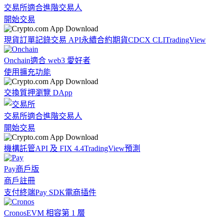
交易所
適合進階交易人
開始交易
現貨訂單記錄
交易 API
永續合約期貨
CDCX CLI
TradingView
Onchain
適合 web3 愛好者
使用擴充功能
交換
質押
瀏覽 DApp
交易所
適合進階交易人
開始交易
機構
託管
API 及 FIX 4.4
TradingView
預測
Pay
商戶版
商戶註冊
支付終端
Pay SDK
電商插件
Cronos
EVM 相容第 1 層