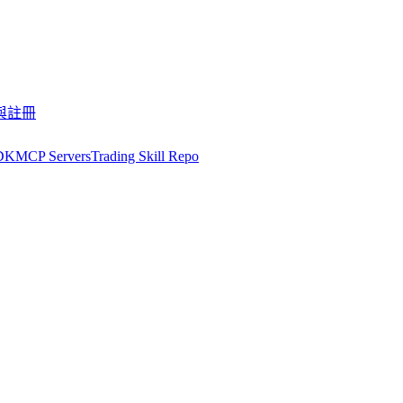
與註冊
DK
MCP Servers
Trading Skill Repo