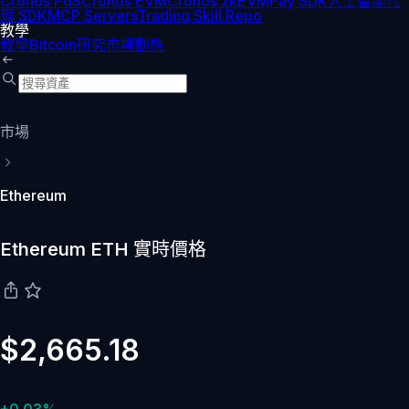
Cronos PoS
Cronos EVM
Cronos zkEVM
Pay SDK
人工智能代
理 SDK
MCP Servers
Trading Skill Repo
教學
教學
Bitcoin
研究
市場動態
市場
Ethereum
Ethereum ETH 實時價格
$2,665.18
+0.03%