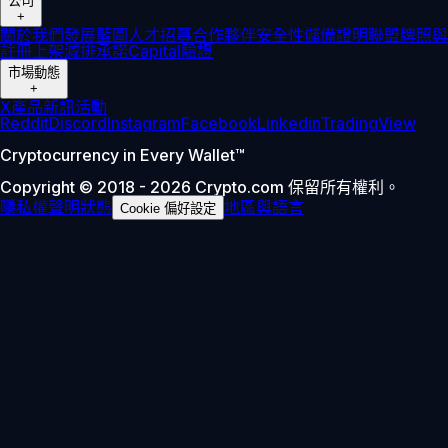
公司
+
關於我們
發展藍圖
人才招募
合作夥伴
安全性
儲備證明
聯盟
牌照與
註冊
上架
減排承諾
Capital
驗證
市場動態
+
X
產品新訊
活動
Reddit
Discord
Instagram
Facebook
Linkedin
TradingView
Cryptocurrency in Every Wallet™
Copyright © 2018 - 2026 Crypto.com 保留所有權利。
隱私權聲明
狀態
地區與語言
Cookie 偏好設定