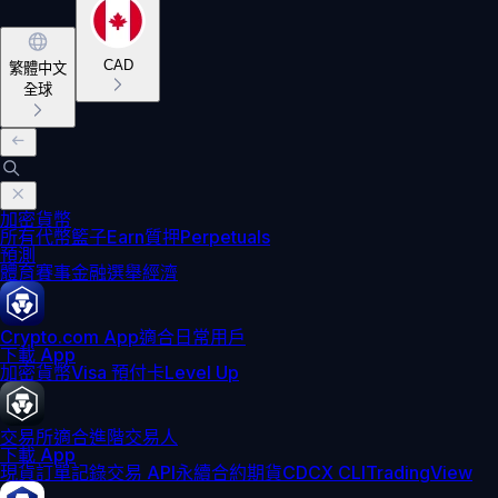
CAD
繁體中文
全球
加密貨幣
所有代幣
籃子
Earn
質押
Perpetuals
預測
體育賽事
金融
選舉
經濟
Crypto.com App
適合日常用戶
下載 App
加密貨幣
Visa 預付卡
Level Up
交易所
適合進階交易人
下載 App
現貨訂單記錄
交易 API
永續合約期貨
CDCX CLI
TradingView