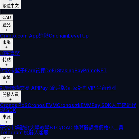
繁體中文
|
CAD
產品
+
Crypto.com App
進階
Onchain
Level Up
市場
+
加密貨幣
特點
+
付款卡
籃子
Earn
質押
DeFi Staking
Pay
Prime
NFT
企業
+
託管
機構
交易 API
Pay (商戶版)
莊家計劃
VIP 平台
預測
開發人員
+
Cronos PoS
Cronos EVM
Cronos zkEVM
Pay SDK
人工智能代
理 SDK
來源
+
研究
市場動態
大學
教學
BTC/CAD 換算器
詞彙
價格小工具
Telegram 機器人
客服