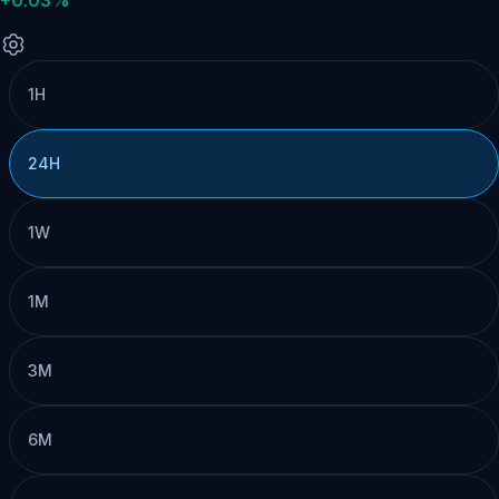
1H
24H
1W
1M
3M
6M