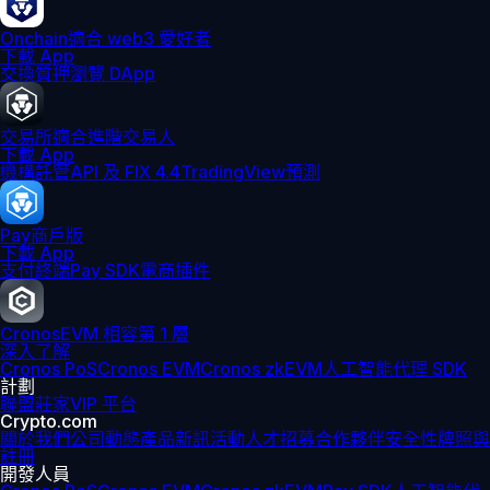
Onchain
適合 web3 愛好者
下載 App
交換
質押
瀏覽 DApp
交易所
適合進階交易人
下載 App
機構
託管
API 及 FIX 4.4
TradingView
預測
Pay
商戶版
下載 App
支付終端
Pay SDK
電商插件
Cronos
EVM 相容第 1 層
深入了解
Cronos PoS
Cronos EVM
Cronos zkEVM
人工智能代理 SDK
計劃
聯盟
莊家
VIP 平台
Crypto.com
關於我們
公司動態
產品新訊
活動
人才招募
合作夥伴
安全性
牌照與
註冊
開發人員