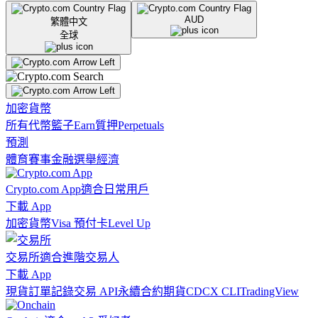
AUD
繁體中文
全球
加密貨幣
所有代幣
籃子
Earn
質押
Perpetuals
預測
體育賽事
金融
選舉
經濟
Crypto.com App
適合日常用戶
下載 App
加密貨幣
Visa 預付卡
Level Up
交易所
適合進階交易人
下載 App
現貨訂單記錄
交易 API
永續合約期貨
CDCX CLI
TradingView