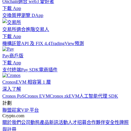
Onchain
適合 web3 愛好者
下載 App
交換
質押
瀏覽 DApp
交易所
適合進階交易人
下載 App
機構
託管
API 及 FIX 4.4
TradingView
預測
Pay
商戶版
下載 App
支付終端
Pay SDK
電商插件
Cronos
EVM 相容第 1 層
深入了解
Cronos PoS
Cronos EVM
Cronos zkEVM
人工智能代理 SDK
計劃
聯盟
莊家
VIP 平台
Crypto.com
關於我們
公司動態
產品新訊
活動
人才招募
合作夥伴
安全性
牌照
與註冊