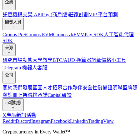
企業
+
託管
機構
交易 API
Pay (商戶版)
莊家計劃
VIP 平台
預測
開發人員
+
Cronos PoS
Cronos EVM
Cronos zkEVM
Pay SDK
人工智能代理
SDK
來源
+
研究
市場動態
大學
教學
BTC/AUD 換算器
詞彙
價格小工具
Telegram 機器人
客服
公司
+
關於我們
發展藍圖
人才招募
合作夥伴
安全性
儲備證明
聯盟
牌照
與註冊
上架
減排承諾
Capital
驗證
市場動態
+
X
產品新訊
活動
Reddit
Discord
Instagram
Facebook
Linkedin
TradingView
Cryptocurrency in Every Wallet™