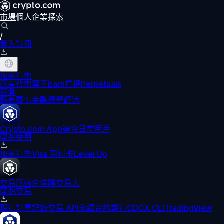
市場
個人
企業
探索
/
登入
註冊
加密貨幣
所有代幣
籃子
Earn
質押
Perpetuals
預測
體育賽事
金融
選舉
經濟
Crypto.com App
適合日常用戶
開始使用
加密貨幣
Visa 預付卡
Level Up
交易所
適合進階交易人
開始交易
現貨訂單記錄
交易 API
永續合約期貨
CDCX CLI
TradingView