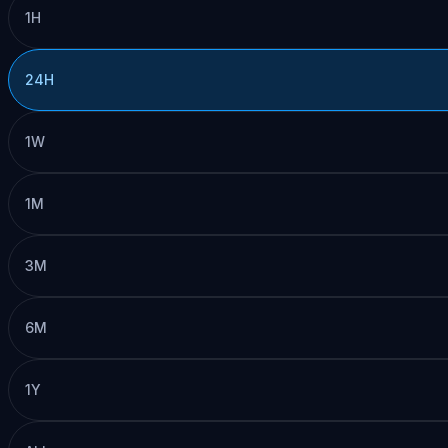
1H
24H
1W
1M
3M
6M
1Y