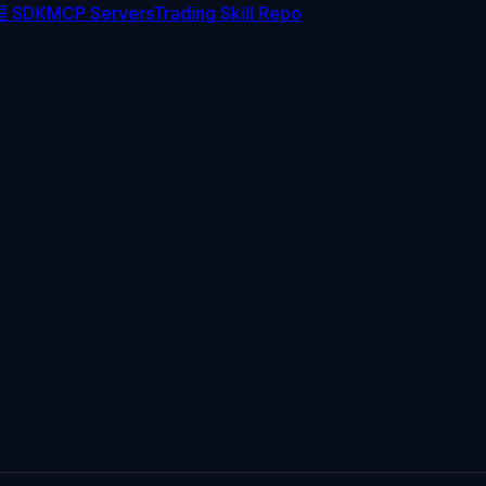
 SDK
MCP Servers
Trading Skill Repo