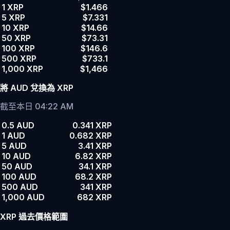
1 XRP
$1.466
5 XRP
$7.331
10 XRP
$14.66
50 XRP
$73.31
100 XRP
$146.6
500 XRP
$733.1
1,000 XRP
$1,466
將 AUD 兌換為 XRP
截至本日 04:22 AM
0.5 AUD
0.341 XRP
1 AUD
0.682 XRP
5 AUD
3.41 XRP
10 AUD
6.82 XRP
50 AUD
34.1 XRP
100 AUD
68.2 XRP
500 AUD
341 XRP
1,000 AUD
682 XRP
XRP 過去價格範圍