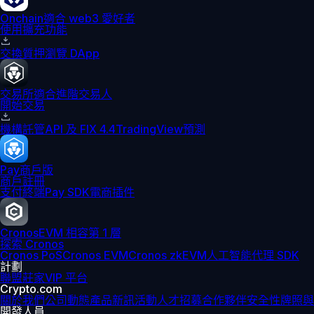
Onchain
適合 web3 愛好者
使用擴充功能
交換
質押
瀏覽 DApp
交易所
適合進階交易人
開始交易
機構
託管
API 及 FIX 4.4
TradingView
預測
Pay
商戶版
商戶註冊
支付終端
Pay SDK
電商插件
Cronos
EVM 相容第 1 層
探索 Cronos
Cronos PoS
Cronos EVM
Cronos zkEVM
人工智能代理 SDK
計劃
聯盟
莊家
VIP 平台
Crypto.com
關於我們
公司動態
產品新訊
活動
人才招募
合作夥伴
安全性
牌照與
開發人員