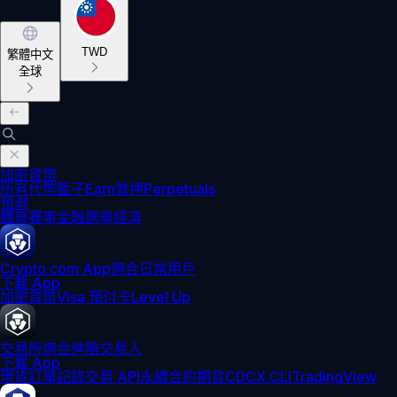
TWD
繁體中文
全球
加密貨幣
所有代幣
籃子
Earn
質押
Perpetuals
預測
體育賽事
金融
選舉
經濟
Crypto.com App
適合日常用戶
下載 App
加密貨幣
Visa 預付卡
Level Up
交易所
適合進階交易人
下載 App
現貨訂單記錄
交易 API
永續合約期貨
CDCX CLI
TradingView