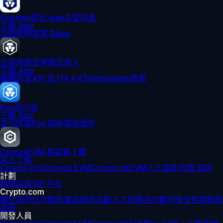
Onchain
適合 web3 愛好者
下載 App
交換
質押
瀏覽 DApp
交易所
適合進階交易人
下載 App
機構
託管
API 及 FIX 4.4
TradingView
預測
Pay
商戶版
下載 App
支付終端
Pay SDK
電商插件
Cronos
EVM 相容第 1 層
深入了解
Cronos PoS
Cronos EVM
Cronos zkEVM
人工智能代理 SDK
計劃
聯盟
莊家
VIP 平台
Crypto.com
關於我們
公司動態
產品新訊
活動
人才招募
合作夥伴
安全性
牌照與
註冊
開發人員