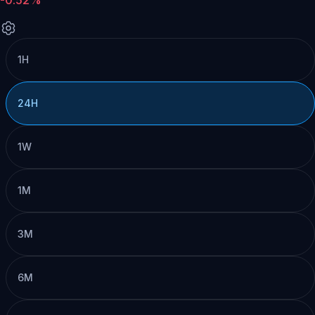
1H
24H
1W
1M
3M
6M