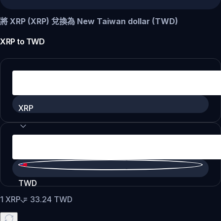
將 XRP (XRP) 兌換為 New Taiwan dollar (TWD)
XRP
to
TWD
XRP
TWD
1
XRP
=
33.24
TWD