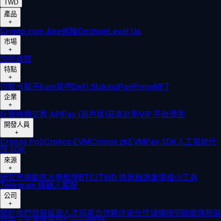
TWD
產品
+
Crypto.com App
進階
Onchain
Level Up
市場
+
加密貨幣
特點
+
付款卡
籃子
Earn
質押
DeFi Staking
Pay
Prime
NFT
企業
+
託管
機構
交易 API
Pay (商戶版)
莊家計劃
VIP 平台
預測
開發人員
+
Cronos PoS
Cronos EVM
Cronos zkEVM
Pay SDK
人工智能代
理 SDK
來源
+
研究
市場動態
大學
教學
BTC/TWD 換算器
詞彙
價格小工具
Telegram 機器人
客服
公司
+
關於我們
發展藍圖
人才招募
合作夥伴
安全性
儲備證明
聯盟
牌照與
註冊
上架
減排承諾
Capital
驗證