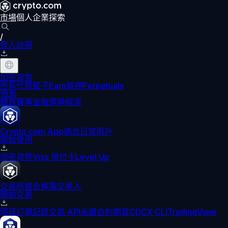
市場
個人
企業
探索
/
登入
註冊
加密貨幣
所有代幣
籃子
Earn
質押
Perpetuals
預測
體育賽事
金融
選舉
經濟
Crypto.com App
適合日常用戶
開始使用
加密貨幣
Visa 預付卡
Level Up
交易所
適合進階交易人
開始交易
現貨訂單記錄
交易 API
永續合約期貨
CDCX CLI
TradingView