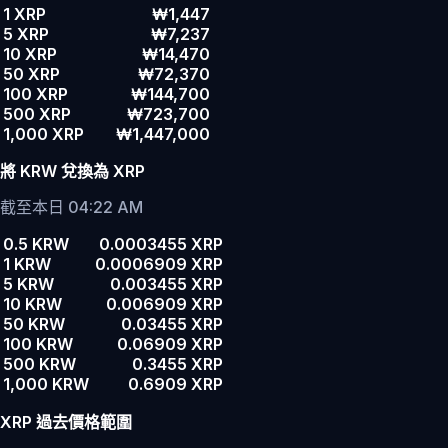
1 XRP
₩1,447
5 XRP
₩7,237
10 XRP
₩14,470
50 XRP
₩72,370
100 XRP
₩144,700
500 XRP
₩723,700
1,000 XRP
₩1,447,000
將 KRW 兌換為 XRP
截至本日 04:22 AM
0.5 KRW
0.0003455 XRP
1 KRW
0.0006909 XRP
5 KRW
0.003455 XRP
10 KRW
0.006909 XRP
50 KRW
0.03455 XRP
100 KRW
0.06909 XRP
500 KRW
0.3455 XRP
1,000 KRW
0.6909 XRP
XRP 過去價格範圍