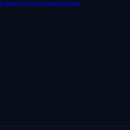
 SDK
MCP Servers
Trading Skill Repo