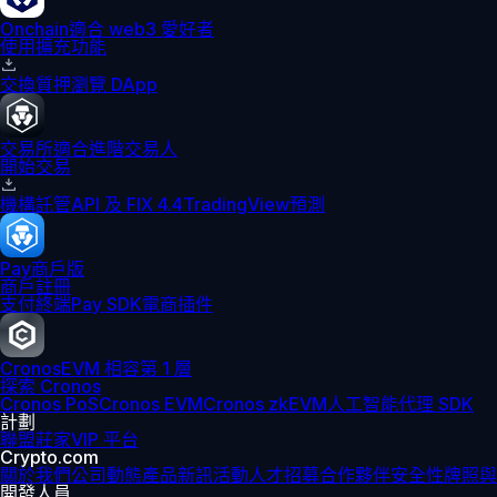
Onchain
適合 web3 愛好者
使用擴充功能
交換
質押
瀏覽 DApp
交易所
適合進階交易人
開始交易
機構
託管
API 及 FIX 4.4
TradingView
預測
Pay
商戶版
商戶註冊
支付終端
Pay SDK
電商插件
Cronos
EVM 相容第 1 層
探索 Cronos
Cronos PoS
Cronos EVM
Cronos zkEVM
人工智能代理 SDK
計劃
聯盟
莊家
VIP 平台
Crypto.com
關於我們
公司動態
產品新訊
活動
人才招募
合作夥伴
安全性
牌照與
開發人員