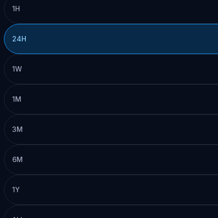
1H
24H
1W
1M
3M
6M
1Y