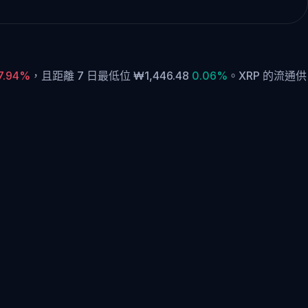
7.94%
，
且距離 7 日最低位 ₩1,446.48
0.06%
。
XRP 的流通供