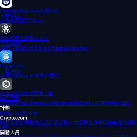
Onchain
適合 web3 愛好者
下載 App
交換
質押
瀏覽 DApp
交易所
適合進階交易人
下載 App
機構
託管
API 及 FIX 4.4
TradingView
預測
Pay
商戶版
下載 App
支付終端
Pay SDK
電商插件
Cronos
EVM 相容第 1 層
深入了解
Cronos PoS
Cronos EVM
Cronos zkEVM
人工智能代理 SDK
計劃
聯盟
莊家
VIP 平台
Crypto.com
關於我們
公司動態
產品新訊
活動
人才招募
合作夥伴
安全性
牌照與
註冊
開發人員