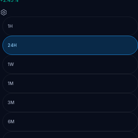
1H
24H
1W
1M
3M
6M