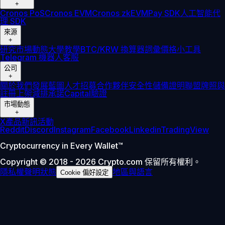
+
Cronos PoS
Cronos EVM
Cronos zkEVM
Pay SDK
人工智能代
理 SDK
來源
+
研究
市場動態
大學
教學
BTC/KRW 換算器
詞彙
價格小工具
Telegram 機器人
客服
公司
+
關於我們
發展藍圖
人才招募
合作夥伴
安全性
儲備證明
聯盟
牌照與
註冊
上架
減排承諾
Capital
驗證
市場動態
+
X
產品新訊
活動
Reddit
Discord
Instagram
Facebook
Linkedin
TradingView
Cryptocurrency in Every Wallet™
Copyright © 2018 - 2026 Crypto.com 保留所有權利。
隱私權聲明
狀態
地區與語言
Cookie 偏好設定