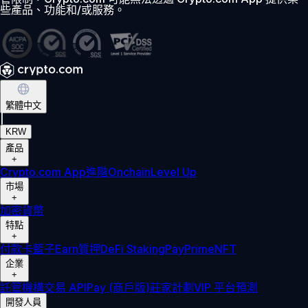
些產品、功能和/或服務。
繁體中文
|
KRW
產品
+
Crypto.com App
進階
Onchain
Level Up
市場
+
加密貨幣
特點
+
付款卡
籃子
Earn
質押
DeFi Staking
Pay
Prime
NFT
企業
+
託管
機構
交易 API
Pay (商戶版)
莊家計劃
VIP 平台
預測
開發人員