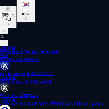
KRW
繁體中文
全球
加密貨幣
所有代幣
籃子
Earn
質押
Perpetuals
預測
體育賽事
金融
選舉
經濟
Crypto.com App
適合日常用戶
下載 App
加密貨幣
Visa 預付卡
Level Up
交易所
適合進階交易人
下載 App
現貨訂單記錄
交易 API
永續合約期貨
CDCX CLI
TradingView