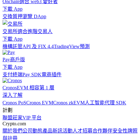
Onchain
適合 web3 愛好者
下載 App
交換
質押
瀏覽 DApp
交易所
適合進階交易人
下載 App
機構
託管
API 及 FIX 4.4
TradingView
預測
Pay
商戶版
下載 App
支付終端
Pay SDK
電商插件
Cronos
EVM 相容第 1 層
深入了解
Cronos PoS
Cronos EVM
Cronos zkEVM
人工智能代理 SDK
計劃
聯盟
莊家
VIP 平台
Crypto.com
關於我們
公司動態
產品新訊
活動
人才招募
合作夥伴
安全性
牌照
與註冊