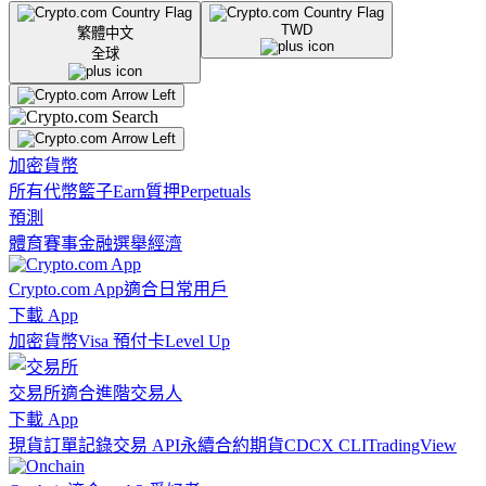
TWD
繁體中文
全球
加密貨幣
所有代幣
籃子
Earn
質押
Perpetuals
預測
體育賽事
金融
選舉
經濟
Crypto.com App
適合日常用戶
下載 App
加密貨幣
Visa 預付卡
Level Up
交易所
適合進階交易人
下載 App
現貨訂單記錄
交易 API
永續合約期貨
CDCX CLI
TradingView