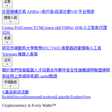
企業
+
託管
機構
交易 API
Pay (商戶版)
莊家計劃
VIP 平台
預測
開發人員
+
Cronos PoS
Cronos EVM
Cronos zkEVM
Pay SDK
人工智能代理
SDK
來源
+
研究
市場動態
大學
教學
BTC/TWD 換算器
詞彙
價格小工具
Telegram 機器人
客服
公司
+
關於我們
發展藍圖
人才招募
合作夥伴
安全性
儲備證明
聯盟
牌照
與註冊
上架
減排承諾
Capital
驗證
市場動態
+
X
產品新訊
活動
Reddit
Discord
Instagram
Facebook
Linkedin
TradingView
Cryptocurrency in Every Wallet™