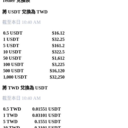
Tether 兌換表
將 USDT 兌換為 TWD
截至本日 10:40 AM
0.5 USDT
$16.12
1 USDT
$32.25
5 USDT
$161.2
10 USDT
$322.5
50 USDT
$1,612
100 USDT
$3,225
500 USDT
$16,120
1,000 USDT
$32,250
將 TWD 兌換為 USDT
截至本日 10:40 AM
0.5 TWD
0.01551 USDT
1 TWD
0.03101 USDT
5 TWD
0.1551 USDT
10 TWD
0.3101 USDT