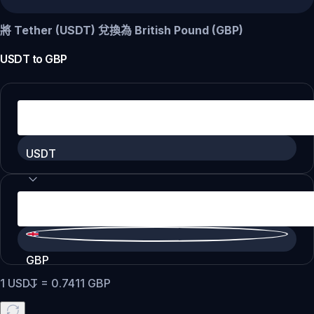
將 Tether (USDT) 兌換為 British Pound (GBP)
USDT
to
GBP
USDT
GBP
1
USDT
=
0.7411
GBP