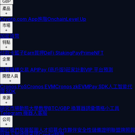
GBP
產品
+
Crypto.com App
進階
Onchain
Level Up
市場
+
加密貨幣
特點
+
付款卡
籃子
Earn
質押
DeFi Staking
Pay
Prime
NFT
企業
+
託管
機構
交易 API
Pay (商戶版)
莊家計劃
VIP 平台
預測
開發人員
+
Cronos PoS
Cronos EVM
Cronos zkEVM
Pay SDK
人工智能代
理 SDK
來源
+
研究
市場動態
大學
教學
BTC/GBP 換算器
詞彙
價格小工具
Telegram 機器人
客服
公司
+
關於我們
發展藍圖
人才招募
合作夥伴
安全性
儲備證明
聯盟
牌照與
註冊
上架
減排承諾
Capital
驗證