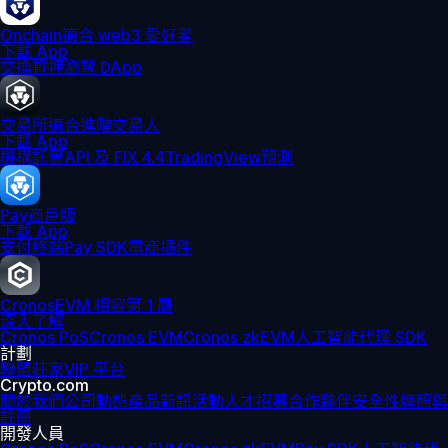
Onchain
適合 web3 愛好者
下載 App
交換
質押
瀏覽 DApp
交易所
適合進階交易人
下載 App
機構
託管
API 及 FIX 4.4
TradingView
預測
Pay
商戶版
下載 App
支付終端
Pay SDK
電商插件
Cronos
EVM 相容第 1 層
深入了解
Cronos PoS
Cronos EVM
Cronos zkEVM
人工智能代理 SDK
計劃
聯盟
莊家
VIP 平台
Crypto.com
關於我們
公司動態
產品新訊
活動
人才招募
合作夥伴
安全性
牌照與
註冊
開發人員