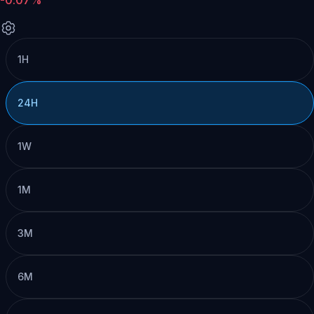
1H
24H
1W
1M
3M
6M