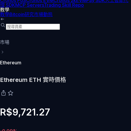
Cronos PoS
Cronos EVM
Cronos zkEVM
Pay SDK
人工智能代
理 SDK
MCP Servers
Trading Skill Repo
教學
教學
Bitcoin
研究
市場動態
市場
Ethereum
Ethereum ETH 實時價格
R$9,721.27
-0.09%