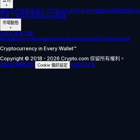
公司
+
關於我們
發展藍圖
人才招募
合作夥伴
安全性
儲備證明
聯盟
牌照與
註冊
上架
減排承諾
Capital
驗證
市場動態
+
X
產品新訊
活動
Reddit
Discord
Instagram
Facebook
Linkedin
TradingView
Cryptocurrency in Every Wallet™
Copyright © 2018 - 2026 Crypto.com 保留所有權利。
隱私權聲明
狀態
地區與語言
Cookie 偏好設定