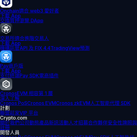
Onchain
適合 web3 愛好者
下載 App
交換
質押
瀏覽 DApp
交易所
適合進階交易人
下載 App
機構
託管
API 及 FIX 4.4
TradingView
預測
Pay
商戶版
下載 App
支付終端
Pay SDK
電商插件
Cronos
EVM 相容第 1 層
深入了解
Cronos PoS
Cronos EVM
Cronos zkEVM
人工智能代理 SDK
計劃
聯盟
莊家
VIP 平台
Crypto.com
關於我們
公司動態
產品新訊
活動
人才招募
合作夥伴
安全性
牌照與
註冊
開發人員