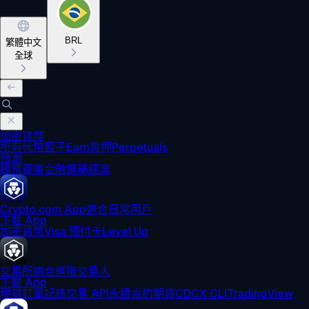
BRL
繁體中文
全球
加密貨幣
所有代幣
籃子
Earn
質押
Perpetuals
預測
體育賽事
金融
選舉
經濟
Crypto.com App
適合日常用戶
下載 App
加密貨幣
Visa 預付卡
Level Up
交易所
適合進階交易人
下載 App
現貨訂單記錄
交易 API
永續合約期貨
CDCX CLI
TradingView