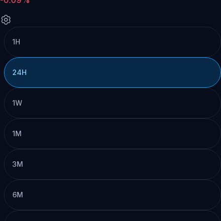
1H
24H
1W
1M
3M
6M