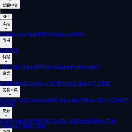
繁體中文
|
BRL
產品
+
Crypto.com App
進階
Onchain
Level Up
市場
+
加密貨幣
特點
+
付款卡
籃子
Earn
質押
DeFi Staking
Pay
Prime
NFT
企業
+
託管
機構
交易 API
Pay (商戶版)
莊家計劃
VIP 平台
預測
開發人員
+
Cronos PoS
Cronos EVM
Cronos zkEVM
Pay SDK
人工智能代
理 SDK
來源
+
研究
市場動態
大學
教學
BTC/BRL 換算器
詞彙
價格小工具
Telegram 機器人
客服