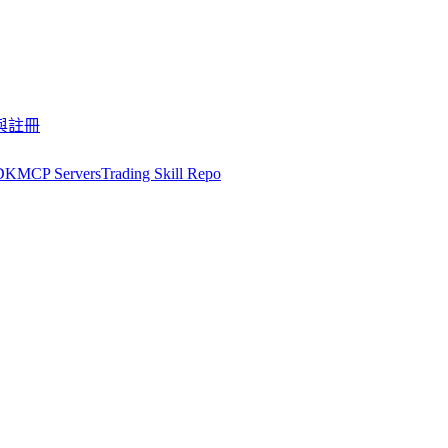
與註冊
DK
MCP Servers
Trading Skill Repo