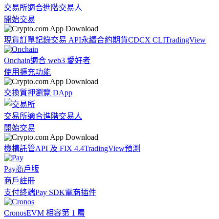
交易所
適合進階交易人
開始交易
現貨訂單記錄
交易 API
永續合約期貨
CDCX CLI
TradingView
Onchain
適合 web3 愛好者
使用擴充功能
交換
質押
瀏覽 DApp
交易所
適合進階交易人
開始交易
機構
託管
API 及 FIX 4.4
TradingView
預測
Pay
商戶版
商戶註冊
支付終端
Pay SDK
電商插件
Cronos
EVM 相容第 1 層