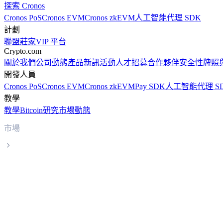
探索 Cronos
Cronos PoS
Cronos EVM
Cronos zkEVM
人工智能代理 SDK
計劃
聯盟
莊家
VIP 平台
Crypto.com
關於我們
公司動態
產品新訊
活動
人才招募
合作夥伴
安全性
牌照
開發人員
Cronos PoS
Cronos EVM
Cronos zkEVM
Pay SDK
人工智能代理 S
教學
教學
Bitcoin
研究
市場動態
市場
First Digital USD
First Digital USD FDUSD 實時價格