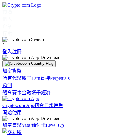
市場
個人
企業
探索
/
登入
註冊
加密貨幣
所有代幣
籃子
Earn
質押
Perpetuals
預測
體育賽事
金融
選舉
經濟
Crypto.com App
適合日常用戶
開始使用
加密貨幣
Visa 預付卡
Level Up