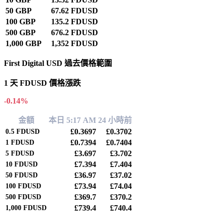
50 GBP
67.62 FDUSD
100 GBP
135.2 FDUSD
500 GBP
676.2 FDUSD
1,000 GBP
1,352 FDUSD
First Digital USD 過去價格範圍
1 天 FDUSD 價格漲跌
-0.14%
金額
本日 5:17 AM
24 小時前
£0.3697
£0.3702
0.5
FDUSD
£0.7394
£0.7404
1
FDUSD
£3.697
£3.702
5
FDUSD
£7.394
£7.404
10
FDUSD
£36.97
£37.02
50
FDUSD
£73.94
£74.04
100
FDUSD
£369.7
£370.2
500
FDUSD
£739.4
£740.4
1,000
FDUSD