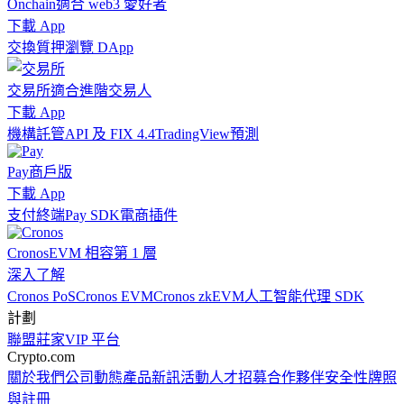
Onchain
適合 web3 愛好者
下載 App
交換
質押
瀏覽 DApp
交易所
適合進階交易人
下載 App
機構
託管
API 及 FIX 4.4
TradingView
預測
Pay
商戶版
下載 App
支付終端
Pay SDK
電商插件
Cronos
EVM 相容第 1 層
深入了解
Cronos PoS
Cronos EVM
Cronos zkEVM
人工智能代理 SDK
計劃
聯盟
莊家
VIP 平台
Crypto.com
關於我們
公司動態
產品新訊
活動
人才招募
合作夥伴
安全性
牌照
與註冊