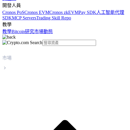
開發人員
Cronos PoS
Cronos EVM
Cronos zkEVM
Pay SDK
人工智能代理
SDK
MCP Servers
Trading Skill Repo
教學
教學
Bitcoin
研究
市場動態
市場
First Digital USD
First Digital USD FDUSD 實時價格