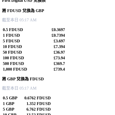
First Digital USD 兌換表
將 FDUSD 兌換為 GBP
截至本日 05:17 AM
0.5 FDUSD
£0.3697
1 FDUSD
£0.7394
5 FDUSD
£3.697
10 FDUSD
£7.394
50 FDUSD
£36.97
100 FDUSD
£73.94
500 FDUSD
£369.7
1,000 FDUSD
£739.4
將 GBP 兌換為 FDUSD
截至本日 05:17 AM
0.5 GBP
0.6762 FDUSD
1 GBP
1.352 FDUSD
5 GBP
6.762 FDUSD
10 GBP
13.52 FDUSD