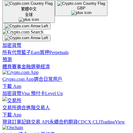
GBP
繁體中文
全球
加密貨幣
所有代幣
籃子
Earn
質押
Perpetuals
預測
體育賽事
金融
選舉
經濟
Crypto.com App
適合日常用戶
下載 App
加密貨幣
Visa 預付卡
Level Up
交易所
適合進階交易人
下載 App
現貨訂單記錄
交易 API
永續合約期貨
CDCX CLI
TradingView