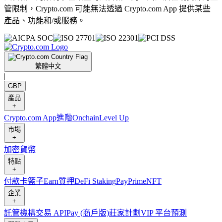
管限制，Crypto.com 可能無法透過 Crypto.com App 提供某些
產品、功能和/或服務。
繁體中文
|
GBP
產品
+
Crypto.com App
進階
Onchain
Level Up
市場
+
加密貨幣
特點
+
付款卡
籃子
Earn
質押
DeFi Staking
Pay
Prime
NFT
企業
+
託管
機構
交易 API
Pay (商戶版)
莊家計劃
VIP 平台
預測