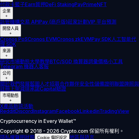
付款卡
籃子
Earn
質押
DeFi Staking
Pay
Prime
NFT
企業
+
託管
機構
交易 API
Pay (商戶版)
莊家計劃
VIP 平台
預測
開發人員
+
Cronos PoS
Cronos EVM
Cronos zkEVM
Pay SDK
人工智能代
理 SDK
來源
+
研究
市場動態
大學
教學
BTC/SGD 換算器
詞彙
價格小工具
Telegram 機器人
客服
公司
+
關於我們
發展藍圖
人才招募
合作夥伴
安全性
儲備證明
聯盟
牌照與
註冊
上架
減排承諾
Capital
驗證
市場動態
+
X
產品新訊
活動
Reddit
Discord
Instagram
Facebook
Linkedin
TradingView
Cryptocurrency in Every Wallet™
Copyright © 2018 - 2026 Crypto.com 保留所有權利。
隱私權聲明
狀態
地區與語言
Cookie 偏好設定