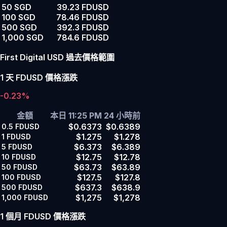
50 SGD
39.23 FDUSD
100 SGD
78.46 FDUSD
500 SGD
392.3 FDUSD
1,000 SGD
784.6 FDUSD
First Digital USD 過去價格範圍
1 天 FDUSD 價格漲跌
-0.23%
金額
本日 11:25 PM
24 小時前
$0.6373
$0.6389
0.5
FDUSD
$1.275
$1.278
1
FDUSD
$6.373
$6.389
5
FDUSD
$12.75
$12.78
10
FDUSD
$63.73
$63.89
50
FDUSD
$127.5
$127.8
100
FDUSD
$637.3
$638.9
500
FDUSD
$1,275
$1,278
1,000
FDUSD
1 個月 FDUSD 價格漲跌