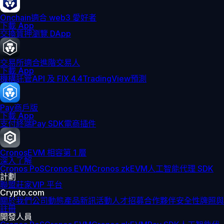
Onchain
適合 web3 愛好者
下載 App
交換
質押
瀏覽 DApp
交易所
適合進階交易人
下載 App
機構
託管
API 及 FIX 4.4
TradingView
預測
Pay
商戶版
下載 App
支付終端
Pay SDK
電商插件
Cronos
EVM 相容第 1 層
深入了解
Cronos PoS
Cronos EVM
Cronos zkEVM
人工智能代理 SDK
計劃
聯盟
莊家
VIP 平台
Crypto.com
關於我們
公司動態
產品新訊
活動
人才招募
合作夥伴
安全性
牌照與
註冊
開發人員