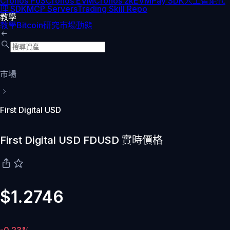
Cronos PoS
Cronos EVM
Cronos zkEVM
Pay SDK
人工智能代
理 SDK
MCP Servers
Trading Skill Repo
教學
教學
Bitcoin
研究
市場動態
市場
First Digital USD
First Digital USD FDUSD 實時價格
$1.2746
-0.23%