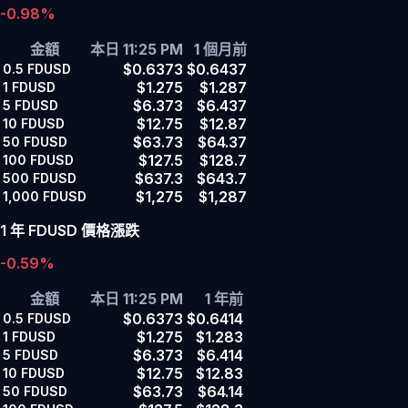
-0.98%
金額
本日 11:25 PM
1 個月前
$0.6373
$0.6437
0.5
FDUSD
$1.275
$1.287
1
FDUSD
$6.373
$6.437
5
FDUSD
$12.75
$12.87
10
FDUSD
$63.73
$64.37
50
FDUSD
$127.5
$128.7
100
FDUSD
$637.3
$643.7
500
FDUSD
$1,275
$1,287
1,000
FDUSD
1 年 FDUSD 價格漲跌
-0.59%
金額
本日 11:25 PM
1 年前
$0.6373
$0.6414
0.5
FDUSD
$1.275
$1.283
1
FDUSD
$6.373
$6.414
5
FDUSD
$12.75
$12.83
10
FDUSD
$63.73
$64.14
50
FDUSD