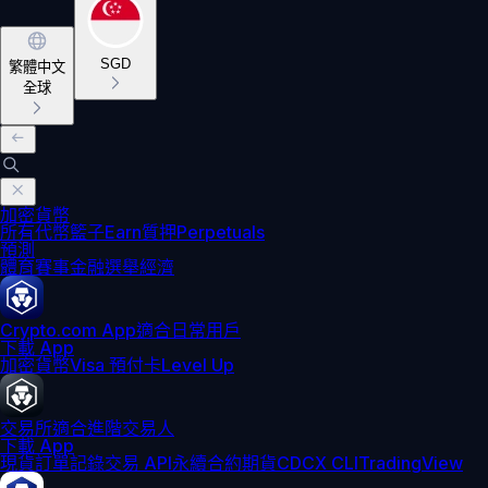
SGD
繁體中文
全球
加密貨幣
所有代幣
籃子
Earn
質押
Perpetuals
預測
體育賽事
金融
選舉
經濟
Crypto.com App
適合日常用戶
下載 App
加密貨幣
Visa 預付卡
Level Up
交易所
適合進階交易人
下載 App
現貨訂單記錄
交易 API
永續合約期貨
CDCX CLI
TradingView