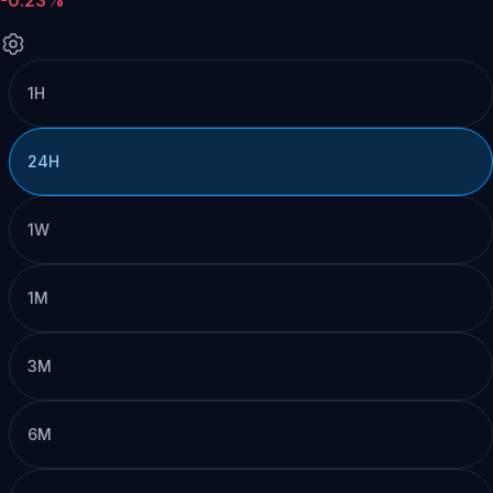
1H
24H
1W
1M
3M
6M