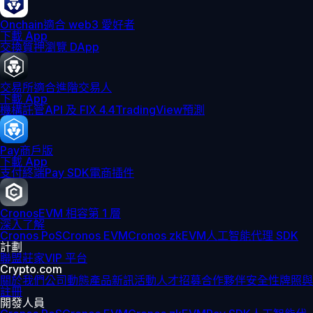
Onchain
適合 web3 愛好者
下載 App
交換
質押
瀏覽 DApp
交易所
適合進階交易人
下載 App
機構
託管
API 及 FIX 4.4
TradingView
預測
Pay
商戶版
下載 App
支付終端
Pay SDK
電商插件
Cronos
EVM 相容第 1 層
深入了解
Cronos PoS
Cronos EVM
Cronos zkEVM
人工智能代理 SDK
計劃
聯盟
莊家
VIP 平台
Crypto.com
關於我們
公司動態
產品新訊
活動
人才招募
合作夥伴
安全性
牌照與
註冊
開發人員