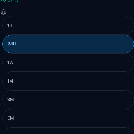
1H
24H
1W
1M
3M
6M