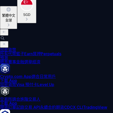
SGD
繁體中文
全球
加密貨幣
所有代幣
籃子
Earn
質押
Perpetuals
預測
體育賽事
金融
選舉
經濟
Crypto.com App
適合日常用戶
下載 App
加密貨幣
Visa 預付卡
Level Up
交易所
適合進階交易人
下載 App
現貨訂單記錄
交易 API
永續合約期貨
CDCX CLI
TradingView