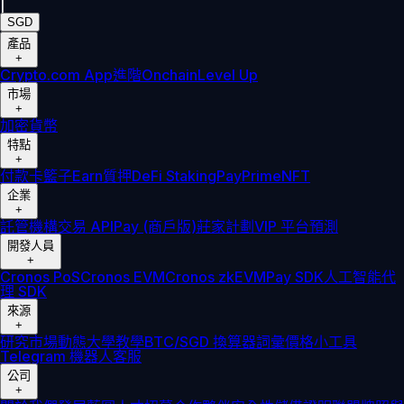
|
SGD
產品
+
Crypto.com App
進階
Onchain
Level Up
市場
+
加密貨幣
特點
+
付款卡
籃子
Earn
質押
DeFi Staking
Pay
Prime
NFT
企業
+
託管
機構
交易 API
Pay (商戶版)
莊家計劃
VIP 平台
預測
開發人員
+
Cronos PoS
Cronos EVM
Cronos zkEVM
Pay SDK
人工智能代
理 SDK
來源
+
研究
市場動態
大學
教學
BTC/SGD 換算器
詞彙
價格小工具
Telegram 機器人
客服
公司
+