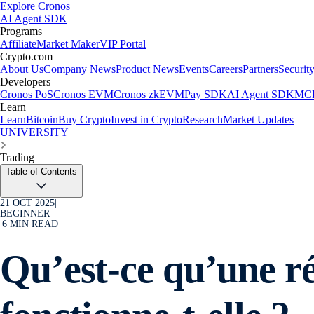
Explore Cronos
AI Agent SDK
Programs
Affiliate
Market Maker
VIP Portal
Crypto.com
About Us
Company News
Product News
Events
Careers
Partners
Securit
Developers
Cronos PoS
Cronos EVM
Cronos zkEVM
Pay SDK
AI Agent SDK
MCP
Learn
Learn
Bitcoin
Buy Crypto
Invest in Crypto
Research
Market Updates
UNIVERSITY
Trading
Table of Contents
21 OCT 2025
|
BEGINNER
|
6
MIN READ
Qu’est-ce qu’une r