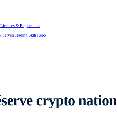
y
Licenses & Registration
 Servers
Trading Skill Repo
éserve crypto natio