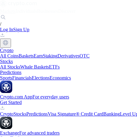
Markets
Individuals
Businesses
Discover
/
Log In
Sign Up
Crypto
All Coins
Baskets
Earn
Staking
Derivatives
OTC
Stocks
All Stocks
Whale Baskets
ETFs
Predictions
Sports
Financials
Elections
Economics
Crypto.com App
For everyday users
Get Started
Crypto
Stocks
Predictions
Visa Signature® Credit Card
Banking
Level U
Exchange
For advanced traders