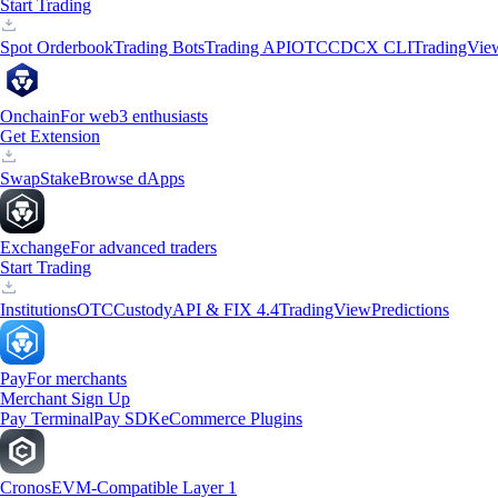
Start Trading
Spot Orderbook
Trading Bots
Trading API
OTC
CDCX CLI
TradingVie
Onchain
For web3 enthusiasts
Get Extension
Swap
Stake
Browse dApps
Exchange
For advanced traders
Start Trading
Institutions
OTC
Custody
API & FIX 4.4
TradingView
Predictions
Pay
For merchants
Merchant Sign Up
Pay Terminal
Pay SDK
eCommerce Plugins
Cronos
EVM-Compatible Layer 1