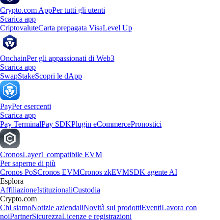
Crypto.com App
Per tutti gli utenti
Scarica app
Criptovalute
Carta prepagata Visa
Level Up
Onchain
Per gli appassionati di Web3
Scarica app
Swap
Stake
Scopri le dApp
Pay
Per esercenti
Scarica app
Pay Terminal
Pay SDK
Plugin eCommerce
Pronostici
Cronos
Layer1 compatibile EVM
Per saperne di più
Cronos PoS
Cronos EVM
Cronos zkEVM
SDK agente AI
Esplora
Affiliazione
Istituzionali
Custodia
Crypto.com
Chi siamo
Notizie aziendali
Novità sui prodotti
Eventi
Lavora con
noi
Partner
Sicurezza
Licenze e registrazioni