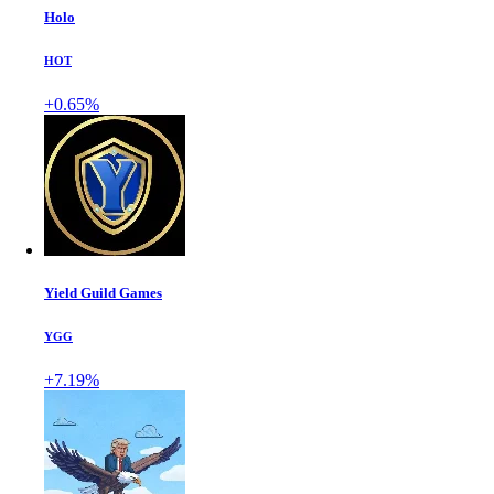
Holo
HOT
+0.65%
Yield Guild Games
YGG
+7.19%