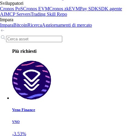
Sviluppatori
Cronos PoS
Cronos EVM
Cronos zkEVM
Pay SDK
SDK agente
AI
MCP Servers
Trading Skill Repo
Impara
Impara
Bitcoin
Ricerca
Aggiornamenti di mercato
Più richiesti
Veno Finance
VNO
-3.53%