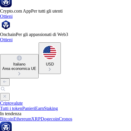
Crypto.com App
Per tutti gli utenti
Ottieni
Onchain
Per gli appassionati di Web3
Ottieni
Italiano
USD
Area economica UE
Criptovalute
Tutti i token
Panieri
Earn
Staking
In tendenza
Bitcoin
Ethereum
XRP
Dogecoin
Cronos