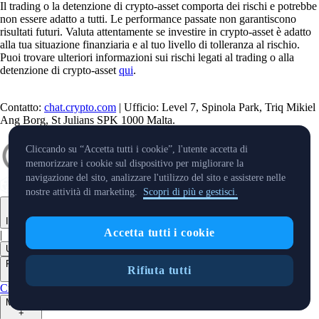
Il trading o la detenzione di crypto-asset comporta dei rischi e potrebbe
non essere adatto a tutti. Le performance passate non garantiscono
risultati futuri. Valuta attentamente se investire in crypto-asset è adatto
alla tua situazione finanziaria e al tuo livello di tolleranza al rischio.
Puoi trovare ulteriori informazioni sui rischi legati al trading o alla
detenzione di crypto-asset
qui
.
Contatto:
chat.crypto.com
| Ufficio: Level 7, Spinola Park, Triq Mikiel
Ang Borg, St Julians SPK 1000 Malta.
Cliccando su “Accetta tutti i cookie”, l'utente accetta di
memorizzare i cookie sul dispositivo per migliorare la
navigazione del sito, analizzare l'utilizzo del sito e assistere nelle
nostre attività di marketing.
Scopri di più e gestisci.
Italiano
Accetta tutti i cookie
|
USD
Prodotti
Rifiuta tutti
+
Crypto.com App
Onchain
Level Up
Mercati
+