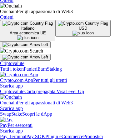
Ottieni
Onchain
Per gli appassionati di Web3
Ottieni
Italiano
USD
Area economica UE
Criptovalute
Tutti i token
Panieri
Earn
Staking
Crypto.com App
Per tutti gli utenti
Scarica app
Criptovalute
Carta prepagata Visa
Level Up
Onchain
Per gli appassionati di Web3
Scarica app
Swap
Stake
Scopri le dApp
Pay
Per esercenti
Scarica app
Pay Terminal
Pay SDK
Plugin eCommerce
Pronostici