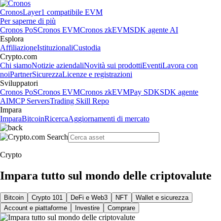
Cronos
Layer1 compatibile EVM
Per saperne di più
Cronos PoS
Cronos EVM
Cronos zkEVM
SDK agente AI
Esplora
Affiliazione
Istituzionali
Custodia
Crypto.com
Chi siamo
Notizie aziendali
Novità sui prodotti
Eventi
Lavora con
noi
Partner
Sicurezza
Licenze e registrazioni
Sviluppatori
Cronos PoS
Cronos EVM
Cronos zkEVM
Pay SDK
SDK agente
AI
MCP Servers
Trading Skill Repo
Impara
Impara
Bitcoin
Ricerca
Aggiornamenti di mercato
Crypto
Impara tutto sul mondo delle criptovalute
Bitcoin
Crypto 101
DeFi e Web3
NFT
Wallet e sicurezza
Account e piattaforme
Investire
Comprare