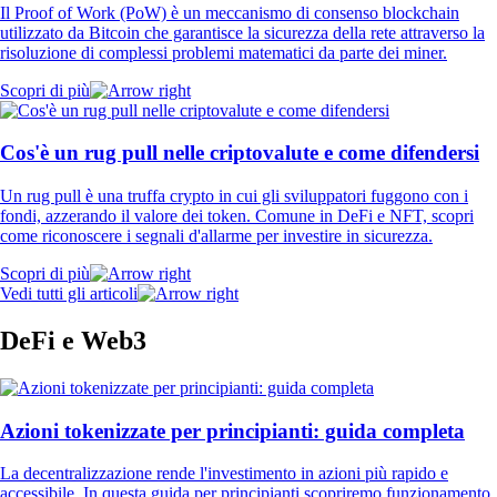
Il Proof of Work (PoW) è un meccanismo di consenso blockchain
utilizzato da Bitcoin che garantisce la sicurezza della rete attraverso la
risoluzione di complessi problemi matematici da parte dei miner.
Scopri di più
Cos'è un rug pull nelle criptovalute e come difendersi
Un rug pull è una truffa crypto in cui gli sviluppatori fuggono con i
fondi, azzerando il valore dei token. Comune in DeFi e NFT, scopri
come riconoscere i segnali d'allarme per investire in sicurezza.
Scopri di più
Vedi tutti gli articoli
DeFi e Web3
Azioni tokenizzate per principianti: guida completa
La decentralizzazione rende l'investimento in azioni più rapido e
accessibile. In questa guida per principianti scopriremo funzionamento,