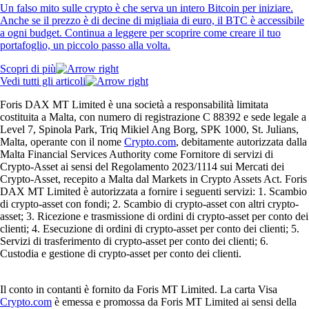
Un falso mito sulle crypto è che serva un intero Bitcoin per iniziare.
Anche se il prezzo è di decine di migliaia di euro, il BTC è accessibile
a ogni budget. Continua a leggere per scoprire come creare il tuo
portafoglio, un piccolo passo alla volta.
Scopri di più
Vedi tutti gli articoli
Foris DAX MT Limited è una società a responsabilità limitata
costituita a Malta, con numero di registrazione C 88392 e sede legale a
Level 7, Spinola Park, Triq Mikiel Ang Borg, SPK 1000, St. Julians,
Malta, operante con il nome
Crypto.com
, debitamente autorizzata dalla
Malta Financial Services Authority come Fornitore di servizi di
Crypto-Asset ai sensi del Regolamento 2023/1114 sui Mercati dei
Crypto-Asset, recepito a Malta dal Markets in Crypto Assets Act. Foris
DAX MT Limited è autorizzata a fornire i seguenti servizi: 1. Scambio
di crypto-asset con fondi; 2. Scambio di crypto-asset con altri crypto-
asset; 3. Ricezione e trasmissione di ordini di crypto-asset per conto dei
clienti; 4. Esecuzione di ordini di crypto-asset per conto dei clienti; 5.
Servizi di trasferimento di crypto-asset per conto dei clienti; 6.
Custodia e gestione di crypto-asset per conto dei clienti.
Il conto in contanti è fornito da Foris MT Limited. La carta Visa
Crypto.com
è emessa e promossa da Foris MT Limited ai sensi della