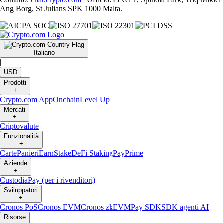
Ang Borg, St Julians SPK 1000 Malta.
Italiano
|
USD
Prodotti
+
Crypto.com App
Onchain
Level Up
Mercati
+
Criptovalute
Funzionalità
+
Carte
Panieri
Earn
Stake
DeFi Staking
Pay
Prime
Aziende
+
Custodia
Pay (per i rivenditori)
Sviluppatori
+
Cronos PoS
Cronos EVM
Cronos zkEVM
Pay SDK
SDK agenti AI
Risorse