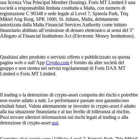
sua licenza Visa Principal Member (Issuing). Foris MT Limited è una
società a responsabilità limitata costituita a Malta, con numero di
registrazione C 90348 e sede legale al Level 7, Spinola Park, Triq
Mikiel Ang Borg, SPK 1000, St. Julians, Malta, debitamente
autorizzata dalla Malta Financial Services Authority come istituto
finanziario abilitato all’emissione di denaro elettronico ai sensi del 3°
Allegato al Financial Institutions Act (Electronic Money Institutions).
Qualsiasi altro prodotto o servizio offerto e pubblicizzato su questa
pagina web o sull’App
Crypto.com
è fornito da altre società del
gruppo e non rientra nei servizi regolamentati di Foris DAX MT
Limited o Foris MT Limited.
Il trading o la detenzione di crypto-asset comporta dei rischi e potrebbe
non essere adatto a tutti. Le performance passate non garantiscono
risultati futuri. Valuta attentamente se investire in crypto-asset è adatto
alla tua situazione finanziaria e al tuo livello di tolleranza al rischio.
Puoi trovare ulteriori informazioni sui rischi legati al trading o alla
detenzione di crypto-asset
qui
.
Contatto:
chat.crypto.com
| Ufficio: Level 7, Spinola Park, Triq Mikiel