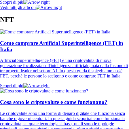
Scopri di più
Vedi tutti gli articoli
NFT
Come comprare Artificial Superintelligence (FET) in
Italia
Artificial Superintelligence (FET) è una criptovaluta di nuova
generazione focalizzata sull'intelligenza artificiale, nata dalla fusione di
tre progetti leader nel settore AI. In questa guida ti spieghiamo cos'è
FET, perché le persone lo scelgono e come comprare FET in Italia.
Scopri di più
Cosa sono le criptovalute e come funzionano?
Le criptovalute sono una forma di denaro digitale che funziona senza
banche o governi centrali. In questa guida scoprirai come funziona la
criptovaluta, su quale tecnologia si basa, quali sono le tipologie
principali, come acquistarla e conservarla, oltre a rischi e prospettive