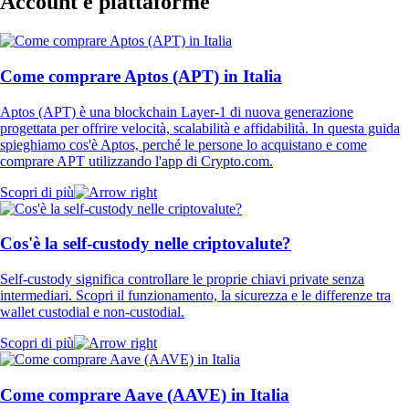
Account e piattaforme
Come comprare Aptos (APT) in Italia
Aptos (APT) è una blockchain Layer-1 di nuova generazione
progettata per offrire velocità, scalabilità e affidabilità. In questa guida
spieghiamo cos'è Aptos, perché le persone lo acquistano e come
comprare APT utilizzando l'app di Crypto.com.
Scopri di più
Cos'è la self-custody nelle criptovalute?
Self-custody significa controllare le proprie chiavi private senza
intermediari. Scopri il funzionamento, la sicurezza e le differenze tra
wallet custodial e non-custodial.
Scopri di più
Come comprare Aave (AAVE) in Italia