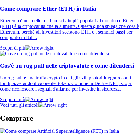
Come comprare Ether (ETH) in Italia
Ethereum è una delle reti blockchain più popolari al mondo ed Ether
(ETH) è la criptovaluta che la alimenta. Questa guida spiega che cosa è
Ethereum, perché gli investitori scelgono ETH e i semplici passi per
comprarlo in Italia.
Scopri di più
Cos'è un rug pull nelle criptovalute e come difendersi
Un rug pull è una truffa crypto in cui gli sviluppatori fuggono con i
fondi, azzerando il valore dei token. Comune in DeFi e NFT, scopri
come riconoscere i segnali d'allarme per investire in sicurezza.
Scopri di più
Vedi tutti gli articoli
Comprare