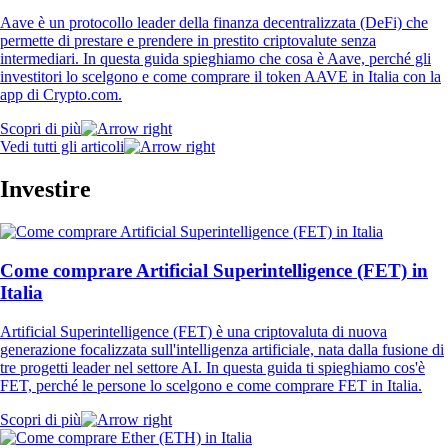
Aave è un protocollo leader della finanza decentralizzata (DeFi) che
permette di prestare e prendere in prestito criptovalute senza
intermediari. In questa guida spieghiamo che cosa è Aave, perché gli
investitori lo scelgono e come comprare il token AAVE in Italia con la
app di Crypto.com.
Scopri di più
Vedi tutti gli articoli
Investire
Come comprare Artificial Superintelligence (FET) in
Italia
Artificial Superintelligence (FET) è una criptovaluta di nuova
generazione focalizzata sull'intelligenza artificiale, nata dalla fusione di
tre progetti leader nel settore AI. In questa guida ti spieghiamo cos'è
FET, perché le persone lo scelgono e come comprare FET in Italia.
Scopri di più