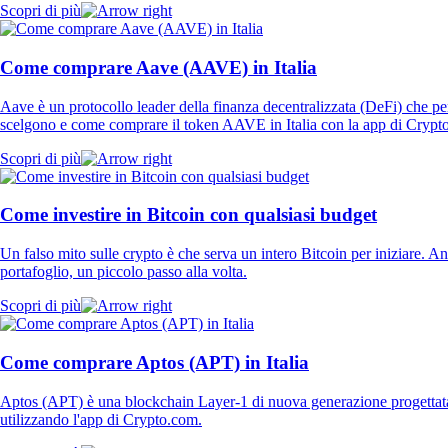
Scopri di più
Come comprare Aave (AAVE) in Italia
Aave è un protocollo leader della finanza decentralizzata (DeFi) che per
scelgono e come comprare il token AAVE in Italia con la app di Crypt
Scopri di più
Come investire in Bitcoin con qualsiasi budget
Un falso mito sulle crypto è che serva un intero Bitcoin per iniziare. An
portafoglio, un piccolo passo alla volta.
Scopri di più
Come comprare Aptos (APT) in Italia
Aptos (APT) è una blockchain Layer-1 di nuova generazione progettata p
utilizzando l'app di Crypto.com.