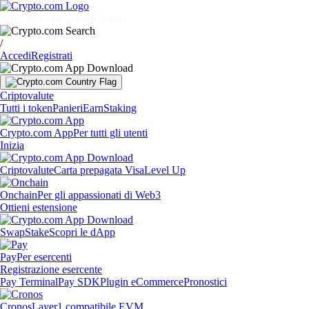
Mercati
Privati
Aziende
Scopri
/
Accedi
Registrati
Criptovalute
Tutti i token
Panieri
Earn
Staking
Crypto.com App
Per tutti gli utenti
Inizia
Criptovalute
Carta prepagata Visa
Level Up
Onchain
Per gli appassionati di Web3
Ottieni estensione
Swap
Stake
Scopri le dApp
Pay
Per esercenti
Registrazione esercente
Pay Terminal
Pay SDK
Plugin eCommerce
Pronostici
Cronos
Layer1 compatibile EVM