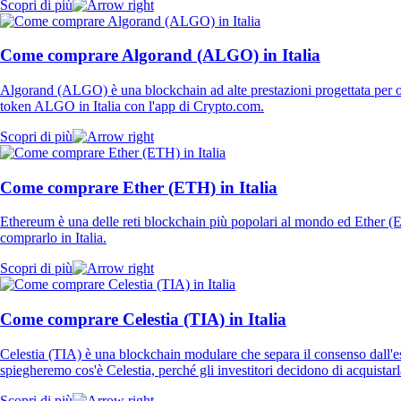
Scopri di più
Come comprare Algorand (ALGO) in Italia
Algorand (ALGO) è una blockchain ad alte prestazioni progettata per offr
token ALGO in Italia con l'app di Crypto.com.
Scopri di più
Come comprare Ether (ETH) in Italia
Ethereum è una delle reti blockchain più popolari al mondo ed Ether (E
comprarlo in Italia.
Scopri di più
Come comprare Celestia (TIA) in Italia
Celestia (TIA) è una blockchain modulare che separa il consenso dall'esec
spiegheremo cos'è Celestia, perché gli investitori decidono di acquist
Scopri di più