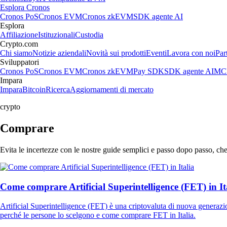
Esplora Cronos
Cronos PoS
Cronos EVM
Cronos zkEVM
SDK agente AI
Esplora
Affiliazione
Istituzionali
Custodia
Crypto.com
Chi siamo
Notizie aziendali
Novità sui prodotti
Eventi
Lavora con noi
Par
Sviluppatori
Cronos PoS
Cronos EVM
Cronos zkEVM
Pay SDK
SDK agente AI
MCP
Impara
Impara
Bitcoin
Ricerca
Aggiornamenti di mercato
crypto
Comprare
Evita le incertezze con le nostre guide semplici e passo dopo passo, che
Come comprare Artificial Superintelligence (FET) in It
Artificial Superintelligence (FET) è una criptovaluta di nuova generazione
perché le persone lo scelgono e come comprare FET in Italia.