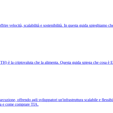
ire velocità, scalabilità e sostenibilità. In questa guida spieghiamo ch
TH) è la criptovaluta che la alimenta. Questa guida spiega che cosa è E
uzione, offrendo agli sviluppatori un'infrastruttura scalabile e flessibi
arla e come comprare TIA.