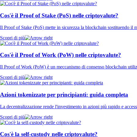
Cos'è il Proof of Stake (PoS) nelle criptovalute?
Il Proof of Stake (PoS) mette in sicurezza la blockchain sostituendo il m
Scopri di più
Cos'è il Proof of Work (PoW) nelle criptovalute?
Il Proof of Work (PoW) è un meccanismo di consenso blockchain utilizzat
Scopri di più
Azioni tokenizzate per principianti: guida completa
La decentralizzazione rende l'investimento in azioni più rapido e access
Scopri di più
Cos'è la self-custody nelle criptovalute?