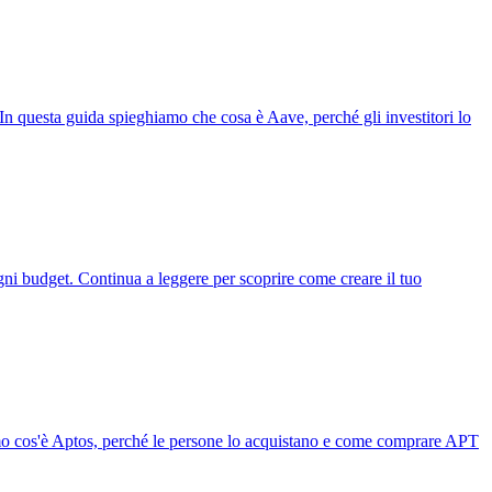
 In questa guida spieghiamo che cosa è Aave, perché gli investitori lo
ogni budget. Continua a leggere per scoprire come creare il tuo
iamo cos'è Aptos, perché le persone lo acquistano e come comprare APT