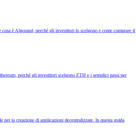
e cosa è Algorand, perché gli investitori lo scelgono e come comprare il
thereum, perché gli investitori scelgono ETH e i semplici passi per
le per la creazione di applicazioni decentralizzate. In questa guida