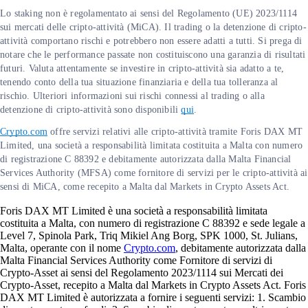
Lo staking non è regolamentato ai sensi del Regolamento (UE) 2023/1114
sui mercati delle cripto-attività (MiCA). Il trading o la detenzione di cripto-
attività comportano rischi e potrebbero non essere adatti a tutti. Si prega di
notare che le performance passate non costituiscono una garanzia di risultati
futuri. Valuta attentamente se investire in cripto-attività sia adatto a te,
tenendo conto della tua situazione finanziaria e della tua tolleranza al
rischio. Ulteriori informazioni sui rischi connessi al trading o alla
detenzione di cripto-attività sono disponibili
qui
.
Crypto.com
offre servizi relativi alle cripto-attività tramite Foris DAX MT
Limited, una società a responsabilità limitata costituita a Malta con numero
di registrazione C 88392 e debitamente autorizzata dalla Malta Financial
Services Authority (MFSA) come fornitore di servizi per le cripto-attività ai
sensi di MiCA, come recepito a Malta dal Markets in Crypto Assets Act.
Foris DAX MT Limited è una società a responsabilità limitata
costituita a Malta, con numero di registrazione C 88392 e sede legale a
Level 7, Spinola Park, Triq Mikiel Ang Borg, SPK 1000, St. Julians,
Malta, operante con il nome
Crypto.com
, debitamente autorizzata dalla
Malta Financial Services Authority come Fornitore di servizi di
Crypto-Asset ai sensi del Regolamento 2023/1114 sui Mercati dei
Crypto-Asset, recepito a Malta dal Markets in Crypto Assets Act. Foris
DAX MT Limited è autorizzata a fornire i seguenti servizi: 1. Scambio