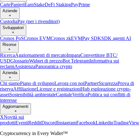
Carte
Panieri
Earn
Stake
DeFi Staking
Pay
Prime
Aziende
+
Custodia
Pay (per i rivenditori)
Sviluppatori
+
Cronos PoS
Cronos EVM
Cronos zkEVM
Pay SDK
SDK agenti AI
Risorse
+
Ricerca
Aggiornamenti di mercato
Impara
Convertitore BTC/
USD
Glossario
Widget di prezzo
Bot Telegram
Informativa sui
reclami
Assistenza
Panoramica crypto
Azienda
+
Chi siamo
Piano di sviluppo
Lavora con noi
Partner
Sicurezza
Prova di
riserva
Affiliazione
Licenze e registrazioni
Hub esplorazione crypto-
asset
Sostenibilità ambientale
Capitale
Verifica
Politica sui conflitti di
interesse
Aggiornamenti
+
X
Novità sui
prodotti
Eventi
Reddit
Discord
Instagram
Facebook
Linkedin
TradingView
Cryptocurrency in Every Wallet™