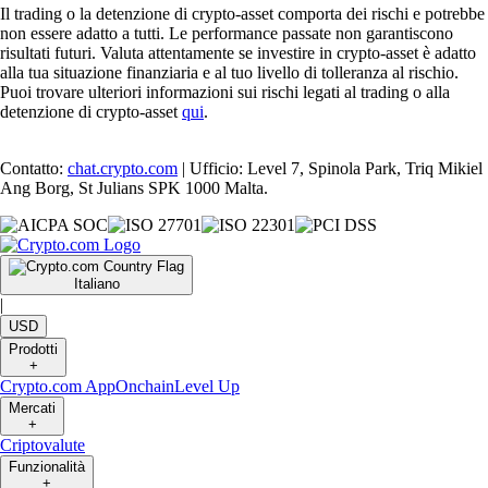
Il trading o la detenzione di crypto-asset comporta dei rischi e potrebbe
non essere adatto a tutti. Le performance passate non garantiscono
risultati futuri. Valuta attentamente se investire in crypto-asset è adatto
alla tua situazione finanziaria e al tuo livello di tolleranza al rischio.
Puoi trovare ulteriori informazioni sui rischi legati al trading o alla
detenzione di crypto-asset
qui
.
Contatto:
chat.crypto.com
| Ufficio: Level 7, Spinola Park, Triq Mikiel
Ang Borg, St Julians SPK 1000 Malta.
Italiano
|
USD
Prodotti
+
Crypto.com App
Onchain
Level Up
Mercati
+
Criptovalute
Funzionalità
+