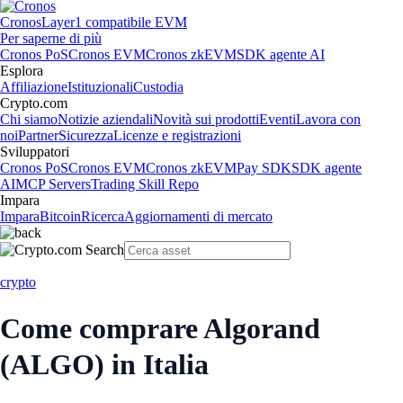
Cronos
Layer1 compatibile EVM
Per saperne di più
Cronos PoS
Cronos EVM
Cronos zkEVM
SDK agente AI
Esplora
Affiliazione
Istituzionali
Custodia
Crypto.com
Chi siamo
Notizie aziendali
Novità sui prodotti
Eventi
Lavora con
noi
Partner
Sicurezza
Licenze e registrazioni
Sviluppatori
Cronos PoS
Cronos EVM
Cronos zkEVM
Pay SDK
SDK agente
AI
MCP Servers
Trading Skill Repo
Impara
Impara
Bitcoin
Ricerca
Aggiornamenti di mercato
crypto
Come comprare Algorand
(ALGO) in Italia