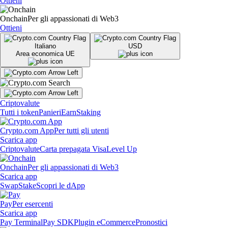
Ottieni
Onchain
Per gli appassionati di Web3
Ottieni
Italiano
USD
Area economica UE
Criptovalute
Tutti i token
Panieri
Earn
Staking
Crypto.com App
Per tutti gli utenti
Scarica app
Criptovalute
Carta prepagata Visa
Level Up
Onchain
Per gli appassionati di Web3
Scarica app
Swap
Stake
Scopri le dApp
Pay
Per esercenti
Scarica app
Pay Terminal
Pay SDK
Plugin eCommerce
Pronostici