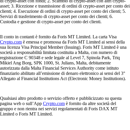
di crypto-asset con fondi; 2. Scambio di crypto-asset con altri crypto-
asset; 3. Ricezione e trasmissione di ordini di crypto-asset per conto dei
clienti; 4. Esecuzione di ordini di crypto-asset per conto dei clienti; 5.
Servizi di trasferimento di crypto-asset per conto dei clienti; 6.
Custodia e gestione di crypto-asset per conto dei clienti.
Il conto in contanti è fornito da Foris MT Limited. La carta Visa
Crypto.com
è emessa e promossa da Foris MT Limited ai sensi della
sua licenza Visa Principal Member (Issuing). Foris MT Limited è una
società a responsabilità limitata costituita a Malta, con numero di
registrazione C 90348 e sede legale al Level 7, Spinola Park, Triq
Mikiel Ang Borg, SPK 1000, St. Julians, Malta, debitamente
autorizzata dalla Malta Financial Services Authority come istituto
finanziario abilitato all’emissione di denaro elettronico ai sensi del 3°
Allegato al Financial Institutions Act (Electronic Money Institutions).
Qualsiasi altro prodotto o servizio offerto e pubblicizzato su questa
pagina web o sull’App
Crypto.com
è fornito da altre società del
gruppo e non rientra nei servizi regolamentati di Foris DAX MT
Limited o Foris MT Limited.