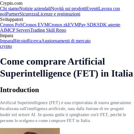
Crypto.com
Chi siamo
Notizie aziendali
Novità sui prodotti
Eventi
Lavora con
noi
Partner
Sicurezza
Licenze e registrazioni
Sviluppatori
Cronos PoS
Cronos EVM
Cronos zkEVM
Pay SDK
SDK agente
AI
MCP Servers
Trading Skill Repo
Impara
Impara
Bitcoin
Ricerca
Aggiornamenti di mercato
crypto
Come comprare Artificial
Superintelligence (FET) in Italia
Introduction
Artificial Superintelligence (FET) è una criptovaluta di nuova generazione
focalizzata sull'intelligenza artificiale, nata dalla fusione di tre progetti
leader nel settore AI. In questa guida ti spieghiamo cos'è FET, perché le
persone lo scelgono e come comprare FET in Italia.