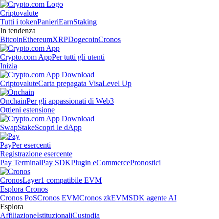
Criptovalute
Tutti i token
Panieri
Earn
Staking
In tendenza
Bitcoin
Ethereum
XRP
Dogecoin
Cronos
Crypto.com App
Per tutti gli utenti
Inizia
Criptovalute
Carta prepagata Visa
Level Up
Onchain
Per gli appassionati di Web3
Ottieni estensione
Swap
Stake
Scopri le dApp
Pay
Per esercenti
Registrazione esercente
Pay Terminal
Pay SDK
Plugin eCommerce
Pronostici
Cronos
Layer1 compatibile EVM
Esplora Cronos
Cronos PoS
Cronos EVM
Cronos zkEVM
SDK agente AI
Esplora
Affiliazione
Istituzionali
Custodia