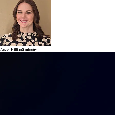
Anzél Killian
6
minutes