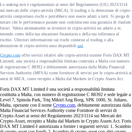
Lo staking non è regolamentato ai sensi del Regolamento (UE) 2023/1114
sui mercati delle cripto-attività (MiCA). Il trading o la detenzione di cripto-
attività comportano rischi e potrebbero non essere adatti a tutti. Si prega di
notare che le performance passate non costituiscono una garanzia di risultati
futuri. Valuta attentamente se investire in cripto-attività sia adatto a te,
tenendo conto della tua situazione finanziaria e della tua tolleranza al
rischio. Ulteriori informazioni sui rischi connessi al trading o alla
detenzione di cripto-attività sono disponibili
qui
.
Crypto.com
offre servizi relativi alle cripto-attività tramite Foris DAX MT
Limited, una società a responsabilità limitata costituita a Malta con numero
di registrazione C 88392 e debitamente autorizzata dalla Malta Financial
Services Authority (MFSA) come fornitore di servizi per le cripto-attività ai
sensi di MiCA, come recepito a Malta dal Markets in Crypto Assets Act.
Foris DAX MT Limited è una società a responsabilità limitata
costituita a Malta, con numero di registrazione C 88392 e sede legale a
Level 7, Spinola Park, Triq Mikiel Ang Borg, SPK 1000, St. Julians,
Malta, operante con il nome
Crypto.com
, debitamente autorizzata dalla
Malta Financial Services Authority come Fornitore di servizi di
Crypto-Asset ai sensi del Regolamento 2023/1114 sui Mercati dei
Crypto-Asset, recepito a Malta dal Markets in Crypto Assets Act. Foris
DAX MT Limited è autorizzata a fornire i seguenti servizi: 1. Scambio
di crypto-asset con fondi; 2. Scambio di crypto-asset con altri crypto-