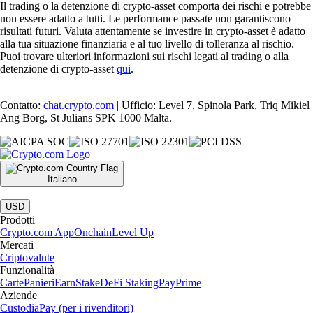
Il trading o la detenzione di crypto-asset comporta dei rischi e potrebbe
non essere adatto a tutti. Le performance passate non garantiscono
risultati futuri. Valuta attentamente se investire in crypto-asset è adatto
alla tua situazione finanziaria e al tuo livello di tolleranza al rischio.
Puoi trovare ulteriori informazioni sui rischi legati al trading o alla
detenzione di crypto-asset
qui
.
Contatto:
chat.crypto.com
| Ufficio: Level 7, Spinola Park, Triq Mikiel
Ang Borg, St Julians SPK 1000 Malta.
Italiano
|
USD
Prodotti
Crypto.com App
Onchain
Level Up
Mercati
Criptovalute
Funzionalità
Carte
Panieri
Earn
Stake
DeFi Staking
Pay
Prime
Aziende
Custodia
Pay (per i rivenditori)