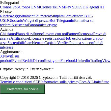
Sviluppatori
Cronos PoS
Cronos EVM
Cronos zkEVM
Pay SDK
SDK agenti AI
Risorse
Ricerca
Aggiornamenti di mercato
Impara
Convertitore BTC/
USD
Glossario
Widget di prezzo
Bot Telegram
Informativa sui
reclami
Assistenza
Panoramica crypto
Azienda
Chi siamo
Piano di sviluppo
Lavora con noi
Partner
Sicurezza
Prova di
riserva
Affiliazione
Licenze e registrazioni
Hub esplorazione crypto-
asset
Sostenibilità ambientale
Capitale
Verifica
Politica sui conflitti di
interesse
Aggiornamenti
X
Novità sui
prodotti
Eventi
Reddit
Discord
Instagram
Facebook
Linkedin
TradingView
Cryptocurrency in Every Wallet™
Copyright © 2018-2026 Crypto.com. Tutti i diritti riservati.
Termini e condizioni SEE
Informativa sulla privacy
Fees & Limits
Stato
Preferenze sui cookie