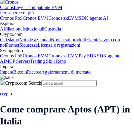
Cronos
Layer1 compatibile EVM
Per saperne di più
Cronos PoS
Cronos EVM
Cronos zkEVM
SDK agente AI
Esplora
Affiliazione
Istituzionali
Custodia
Crypto.com
Chi siamo
Notizie aziendali
Novità sui prodotti
Eventi
Lavora con
noi
Partner
Sicurezza
Licenze e registrazioni
Sviluppatori
Cronos PoS
Cronos EVM
Cronos zkEVM
Pay SDK
SDK agente
AI
MCP Servers
Trading Skill Repo
Impara
Impara
Bitcoin
Ricerca
Aggiornamenti di mercato
crypto
Come comprare Aptos (APT) in
Italia