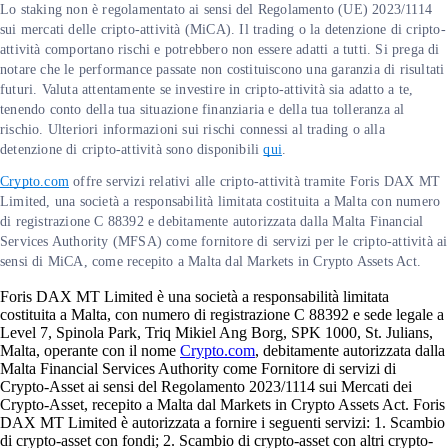
Lo staking non è regolamentato ai sensi del Regolamento (UE) 2023/1114
sui mercati delle cripto-attività (MiCA). Il trading o la detenzione di cripto-
attività comportano rischi e potrebbero non essere adatti a tutti. Si prega di
notare che le performance passate non costituiscono una garanzia di risultati
futuri. Valuta attentamente se investire in cripto-attività sia adatto a te,
tenendo conto della tua situazione finanziaria e della tua tolleranza al
rischio. Ulteriori informazioni sui rischi connessi al trading o alla
detenzione di cripto-attività sono disponibili
qui
.
Crypto.com
offre servizi relativi alle cripto-attività tramite Foris DAX MT
Limited, una società a responsabilità limitata costituita a Malta con numero
di registrazione C 88392 e debitamente autorizzata dalla Malta Financial
Services Authority (MFSA) come fornitore di servizi per le cripto-attività ai
sensi di MiCA, come recepito a Malta dal Markets in Crypto Assets Act.
Foris DAX MT Limited è una società a responsabilità limitata
costituita a Malta, con numero di registrazione C 88392 e sede legale a
Level 7, Spinola Park, Triq Mikiel Ang Borg, SPK 1000, St. Julians,
Malta, operante con il nome
Crypto.com
, debitamente autorizzata dalla
Malta Financial Services Authority come Fornitore di servizi di
Crypto-Asset ai sensi del Regolamento 2023/1114 sui Mercati dei
Crypto-Asset, recepito a Malta dal Markets in Crypto Assets Act. Foris
DAX MT Limited è autorizzata a fornire i seguenti servizi: 1. Scambio
di crypto-asset con fondi; 2. Scambio di crypto-asset con altri crypto-