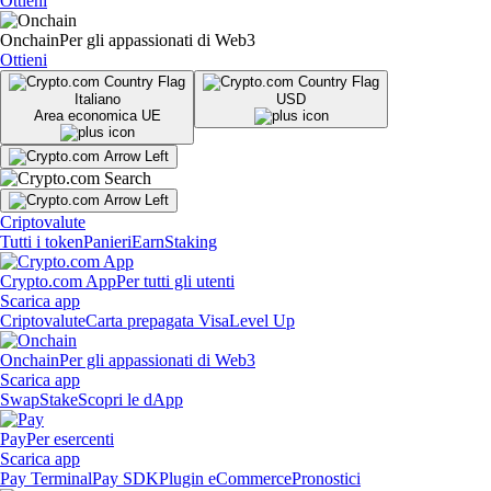
Ottieni
Onchain
Per gli appassionati di Web3
Ottieni
Italiano
USD
Area economica UE
Criptovalute
Tutti i token
Panieri
Earn
Staking
Crypto.com App
Per tutti gli utenti
Scarica app
Criptovalute
Carta prepagata Visa
Level Up
Onchain
Per gli appassionati di Web3
Scarica app
Swap
Stake
Scopri le dApp
Pay
Per esercenti
Scarica app
Pay Terminal
Pay SDK
Plugin eCommerce
Pronostici