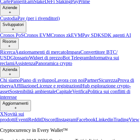
Carte
Panieri
Earn
Stake
DeFi Staking
Pay
Prime
Aziende
+
Custodia
Pay (per i rivenditori)
Sviluppatori
+
Cronos PoS
Cronos EVM
Cronos zkEVM
Pay SDK
SDK agenti AI
Risorse
+
Ricerca
Aggiornamenti di mercato
Impara
Convertitore BTC/
USD
Glossario
Widget di prezzo
Bot Telegram
Informativa sui
reclami
Assistenza
Panoramica crypto
Azienda
+
Chi siamo
Piano di sviluppo
Lavora con noi
Partner
Sicurezza
Prova di
riserva
Affiliazione
Licenze e registrazioni
Hub esplorazione crypto-
asset
Sostenibilità ambientale
Capitale
Verifica
Politica sui conflitti di
interesse
Aggiornamenti
+
X
Novità sui
prodotti
Eventi
Reddit
Discord
Instagram
Facebook
Linkedin
TradingView
Cryptocurrency in Every Wallet™