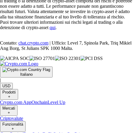
Il trading o la detenzione di crypto-asset comporta dei rischi e potrebbe
non essere adatto a tutti. Le performance passate non garantiscono
risultati futuri. Valuta attentamente se investire in crypto-asset è adatto
alla tua situazione finanziaria e al tuo livello di tolleranza al rischio.
Puoi trovare ulteriori informazioni sui rischi legati al trading o alla
detenzione di crypto-asset
qui
.
Contatto:
chat.crypto.com
| Ufficio: Level 7, Spinola Park, Triq Mikiel
Ang Borg, St Julians SPK 1000 Malta.
Italiano
|
USD
Prodotti
+
Crypto.com App
Onchain
Level Up
Mercati
+
Criptovalute
Funzionalità
+