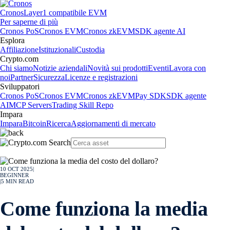
Cronos
Layer1 compatibile EVM
Per saperne di più
Cronos PoS
Cronos EVM
Cronos zkEVM
SDK agente AI
Esplora
Affiliazione
Istituzionali
Custodia
Crypto.com
Chi siamo
Notizie aziendali
Novità sui prodotti
Eventi
Lavora con
noi
Partner
Sicurezza
Licenze e registrazioni
Sviluppatori
Cronos PoS
Cronos EVM
Cronos zkEVM
Pay SDK
SDK agente
AI
MCP Servers
Trading Skill Repo
Impara
Impara
Bitcoin
Ricerca
Aggiornamenti di mercato
10 OCT 2025
|
BEGINNER
|
5
MIN READ
Come funziona la media