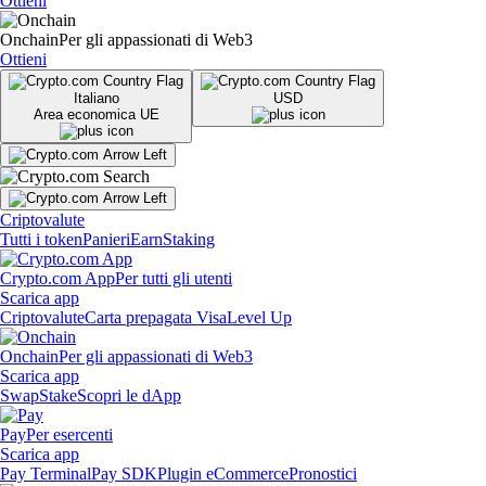
Ottieni
Onchain
Per gli appassionati di Web3
Ottieni
Italiano
USD
Area economica UE
Criptovalute
Tutti i token
Panieri
Earn
Staking
Crypto.com App
Per tutti gli utenti
Scarica app
Criptovalute
Carta prepagata Visa
Level Up
Onchain
Per gli appassionati di Web3
Scarica app
Swap
Stake
Scopri le dApp
Pay
Per esercenti
Scarica app
Pay Terminal
Pay SDK
Plugin eCommerce
Pronostici