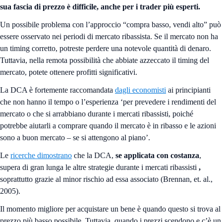
sua fascia di prezzo è difficile, anche per i trader più esperti.
Un possibile problema con l’approccio “compra basso, vendi alto” può
essere osservato nei periodi di mercato ribassista. Se il mercato non ha
un timing corretto, potreste perdere una notevole quantità di denaro.
Tuttavia, nella remota possibilità che abbiate azzeccato il timing del
mercato, potete ottenere profitti significativi.
La DCA è fortemente raccomandata
dagli economisti
ai principianti
che non hanno il tempo o l’esperienza
‘per prevedere i rendimenti del
mercato o che si arrabbiano durante i mercati ribassisti, poiché
potrebbe aiutarli a comprare quando il mercato è in ribasso e le azioni
sono a buon mercato – se si attengono al piano’.
Le
ricerche dimostrano
che la DCA,
se applicata con costanza
,
supera di gran lunga le altre strategie durante i mercati ribassisti
,
soprattutto grazie al minor rischio ad essa associato (Brennan, et. al.,
2005).
Il momento migliore per acquistare un bene è quando questo si trova al
prezzo più basso possibile. Tuttavia, quando i prezzi scendono e c’è un