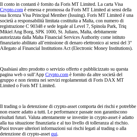
Il conto in contanti è fornito da Foris MT Limited. La carta Visa
Crypto.com
è emessa e promossa da Foris MT Limited ai sensi della
sua licenza Visa Principal Member (Issuing). Foris MT Limited è una
società a responsabilità limitata costituita a Malta, con numero di
registrazione C 90348 e sede legale al Level 7, Spinola Park, Triq
Mikiel Ang Borg, SPK 1000, St. Julians, Malta, debitamente
autorizzata dalla Malta Financial Services Authority come istituto
finanziario abilitato all’emissione di denaro elettronico ai sensi del 3°
Allegato al Financial Institutions Act (Electronic Money Institutions).
Qualsiasi altro prodotto o servizio offerto e pubblicizzato su questa
pagina web o sull’App
Crypto.com
è fornito da altre società del
gruppo e non rientra nei servizi regolamentati di Foris DAX MT
Limited o Foris MT Limited.
Il trading o la detenzione di crypto-asset comporta dei rischi e potrebbe
non essere adatto a tutti. Le performance passate non garantiscono
risultati futuri. Valuta attentamente se investire in crypto-asset è adatto
alla tua situazione finanziaria e al tuo livello di tolleranza al rischio.
Puoi trovare ulteriori informazioni sui rischi legati al trading o alla
detenzione di crypto-asset
qui
.