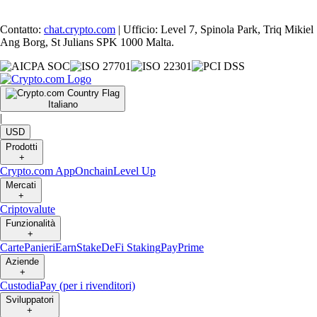
Contatto:
chat.crypto.com
| Ufficio: Level 7, Spinola Park, Triq Mikiel
Ang Borg, St Julians SPK 1000 Malta.
Italiano
|
USD
Prodotti
+
Crypto.com App
Onchain
Level Up
Mercati
+
Criptovalute
Funzionalità
+
Carte
Panieri
Earn
Stake
DeFi Staking
Pay
Prime
Aziende
+
Custodia
Pay (per i rivenditori)
Sviluppatori
+