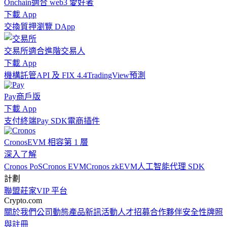
Onchain
適合 web3 愛好者
下載 App
交換
質押
瀏覽 DApp
交易所
適合進階交易人
下載 App
機構
託管
API 及 FIX 4.4
TradingView
預測
Pay
商戶版
下載 App
支付終端
Pay SDK
電商插件
Cronos
EVM 相容第 1 層
深入了解
Cronos PoS
Cronos EVM
Cronos zkEVM
人工智能代理 SDK
計劃
聯盟
莊家
VIP 平台
Crypto.com
關於我們
公司動態
產品新訊
活動
人才招募
合作夥伴
安全性
牌照
與註冊