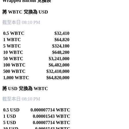
Wrapped Bitcoin 兌換表
將 WBTC 兌換為 USD
截至本日 08:10 PM
0.5 WBTC
$32,410
1 WBTC
$64,820
5 WBTC
$324,100
10 WBTC
$648,200
50 WBTC
$3,241,000
100 WBTC
$6,482,000
500 WBTC
$32,410,000
1,000 WBTC
$64,820,000
將 USD 兌換為 WBTC
截至本日 08:10 PM
0.5 USD
0.000007714 WBTC
1 USD
0.00001543 WBTC
5 USD
0.00007714 WBTC
10 USD
0.0001543 WBTC