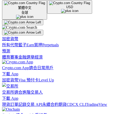
USD
繁體中文
全球
加密貨幣
所有代幣
籃子
Earn
質押
Perpetuals
預測
體育賽事
金融
選舉
經濟
Crypto.com App
適合日常用戶
下載 App
加密貨幣
Visa 預付卡
Level Up
交易所
適合進階交易人
下載 App
現貨訂單記錄
交易 API
永續合約期貨
CDCX CLI
TradingView