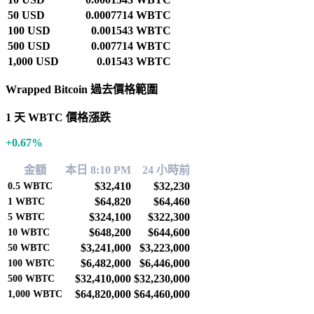
50 USD
0.0007714 WBTC
100 USD
0.001543 WBTC
500 USD
0.007714 WBTC
1,000 USD
0.01543 WBTC
Wrapped Bitcoin 過去價格範圍
1 天 WBTC 價格漲跌
+0.67%
金額
本日 8:10 PM
24 小時前
$32,410
$32,230
0.5
WBTC
$64,820
$64,460
1
WBTC
$324,100
$322,300
5
WBTC
$648,200
$644,600
10
WBTC
$3,241,000
$3,223,000
50
WBTC
$6,482,000
$6,446,000
100
WBTC
$32,410,000
$32,230,000
500
WBTC
$64,820,000
$64,460,000
1,000
WBTC