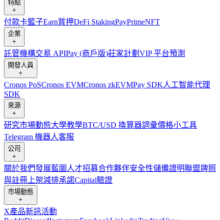
特點
+
付款卡
籃子
Earn
質押
DeFi Staking
Pay
Prime
NFT
企業
+
託管
機構
交易 API
Pay (商戶版)
莊家計劃
VIP 平台
預測
開發人員
+
Cronos PoS
Cronos EVM
Cronos zkEVM
Pay SDK
人工智能代理
SDK
來源
+
研究
市場動態
大學
教學
BTC/USD 換算器
詞彙
價格小工具
Telegram 機器人
客服
公司
+
關於我們
發展藍圖
人才招募
合作夥伴
安全性
儲備證明
聯盟
牌照
與註冊
上架
減排承諾
Capital
驗證
市場動態
+
X
產品新訊
活動