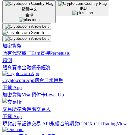
HKD
繁體中文
全球
加密貨幣
所有代幣
籃子
Earn
質押
Perpetuals
預測
體育賽事
金融
選舉
經濟
Crypto.com App
適合日常用戶
下載 App
加密貨幣
Visa 預付卡
Level Up
交易所
適合進階交易人
下載 App
現貨訂單記錄
交易 API
永續合約期貨
CDCX CLI
TradingView