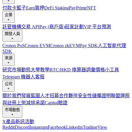
+
付款卡
籃子
Earn
質押
DeFi Staking
Pay
Prime
NFT
企業
+
託管
機構
交易 API
Pay (商戶版)
莊家計劃
VIP 平台
預測
開發人員
+
Cronos PoS
Cronos EVM
Cronos zkEVM
Pay SDK
人工智能代理
SDK
來源
+
研究
市場動態
大學
教學
BTC/HKD 換算器
詞彙
價格小工具
Telegram 機器人
客服
公司
+
關於我們
發展藍圖
人才招募
合作夥伴
安全性
儲備證明
聯盟
牌照
與註冊
上架
減排承諾
Capital
驗證
市場動態
+
X
產品新訊
活動
Reddit
Discord
Instagram
Facebook
Linkedin
TradingView