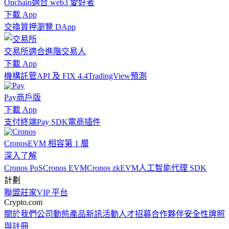
Onchain
適合 web3 愛好者
下載 App
交換
質押
瀏覽 DApp
交易所
適合進階交易人
下載 App
機構
託管
API 及 FIX 4.4
TradingView
預測
Pay
商戶版
下載 App
支付終端
Pay SDK
電商插件
Cronos
EVM 相容第 1 層
深入了解
Cronos PoS
Cronos EVM
Cronos zkEVM
人工智能代理 SDK
計劃
聯盟
莊家
VIP 平台
Crypto.com
關於我們
公司動態
產品新訊
活動
人才招募
合作夥伴
安全性
牌照
與註冊