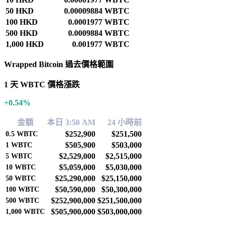
50 HKD
0.00009884 WBTC
100 HKD
0.0001977 WBTC
500 HKD
0.0009884 WBTC
1,000 HKD
0.001977 WBTC
Wrapped Bitcoin 過去價格範圍
1 天 WBTC 價格漲跌
+0.54%
金額
本日 3:50 AM
24 小時前
$252,900
$251,500
0.5
WBTC
$505,900
$503,000
1
WBTC
$2,529,000
$2,515,000
5
WBTC
$5,059,000
$5,030,000
10
WBTC
$25,290,000
$25,150,000
50
WBTC
$50,590,000
$50,300,000
100
WBTC
$252,900,000
$251,500,000
500
WBTC
$505,900,000
$503,000,000
1,000
WBTC