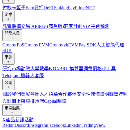
+
付款卡
籃子
Earn
質押
DeFi Staking
Pay
Prime
NFT
企業
+
託管
機構
交易 API
Pay (商戶版)
莊家計劃
VIP 平台
預測
開發人員
+
Cronos PoS
Cronos EVM
Cronos zkEVM
Pay SDK
人工智能代理
SDK
來源
+
研究
市場動態
大學
教學
BTC/BRL 換算器
詞彙
價格小工具
Telegram 機器人
客服
公司
+
關於我們
發展藍圖
人才招募
合作夥伴
安全性
儲備證明
聯盟
牌照
與註冊
上架
減排承諾
Capital
驗證
市場動態
+
X
產品新訊
活動
Reddit
Discord
Instagram
Facebook
Linkedin
TradingView