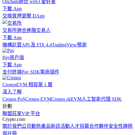
Onchain
適合 web3 愛好者
下載 App
交換
質押
瀏覽 DApp
交易所
適合進階交易人
下載 App
機構
託管
API 及 FIX 4.4
TradingView
預測
Pay
商戶版
下載 App
支付終端
Pay SDK
電商插件
Cronos
EVM 相容第 1 層
深入了解
Cronos PoS
Cronos EVM
Cronos zkEVM
人工智能代理 SDK
計劃
聯盟
莊家
VIP 平台
Crypto.com
關於我們
公司動態
產品新訊
活動
人才招募
合作夥伴
安全性
牌照
與註冊