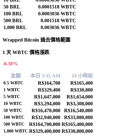
50 BRL
0.0001518 WBTC
100 BRL
0.0003036 WBTC
500 BRL
0.001518 WBTC
1,000 BRL
0.003036 WBTC
Wrapped Bitcoin 過去價格範圍
1 天 WBTC 價格漲跌
-0.38%
金額
本日 3:35 AM
24 小時前
R$164,700
R$165,400
0.5
WBTC
R$329,400
R$330,800
1
WBTC
R$1,647,000
R$1,654,000
5
WBTC
R$3,294,000
R$3,308,000
10
WBTC
R$16,470,000
R$16,540,000
50
WBTC
R$32,940,000
R$33,080,000
100
WBTC
R$164,700,000
R$165,400,000
500
WBTC
R$329,400,000
R$330,800,000
1,000
WBTC