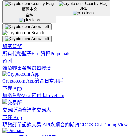
BRL
繁體中文
全球
加密貨幣
所有代幣
籃子
Earn
質押
Perpetuals
預測
體育賽事
金融
選舉
經濟
Crypto.com App
適合日常用戶
下載 App
加密貨幣
Visa 預付卡
Level Up
交易所
適合進階交易人
下載 App
現貨訂單記錄
交易 API
永續合約期貨
CDCX CLI
TradingView