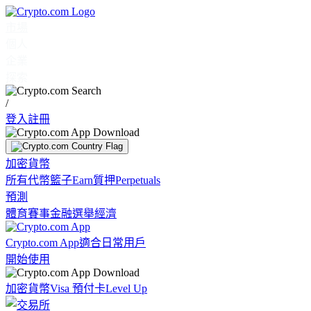
市場
個人
企業
探索
/
登入
註冊
加密貨幣
所有代幣
籃子
Earn
質押
Perpetuals
預測
體育賽事
金融
選舉
經濟
Crypto.com App
適合日常用戶
開始使用
加密貨幣
Visa 預付卡
Level Up