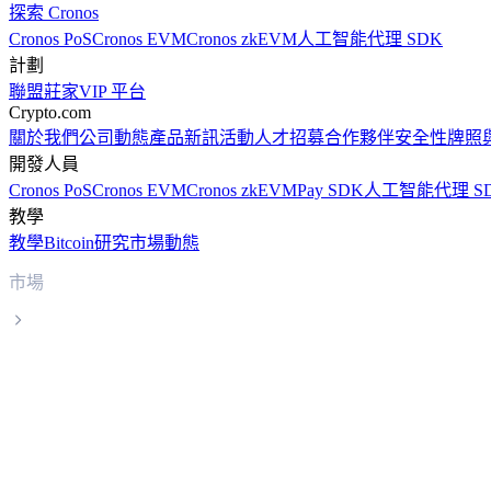
探索 Cronos
Cronos PoS
Cronos EVM
Cronos zkEVM
人工智能代理 SDK
計劃
聯盟
莊家
VIP 平台
Crypto.com
關於我們
公司動態
產品新訊
活動
人才招募
合作夥伴
安全性
牌照
開發人員
Cronos PoS
Cronos EVM
Cronos zkEVM
Pay SDK
人工智能代理 S
教學
教學
Bitcoin
研究
市場動態
市場
Wrapped Bitcoin
Wrapped Bitcoin WBTC 實時價格