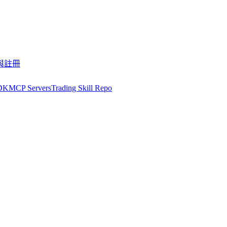
與註冊
DK
MCP Servers
Trading Skill Repo