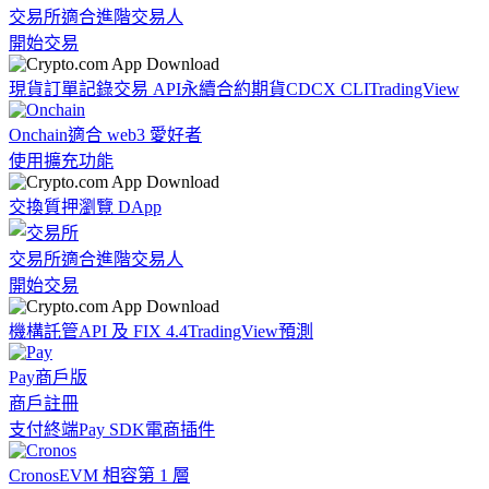
交易所
適合進階交易人
開始交易
現貨訂單記錄
交易 API
永續合約期貨
CDCX CLI
TradingView
Onchain
適合 web3 愛好者
使用擴充功能
交換
質押
瀏覽 DApp
交易所
適合進階交易人
開始交易
機構
託管
API 及 FIX 4.4
TradingView
預測
Pay
商戶版
商戶註冊
支付終端
Pay SDK
電商插件
Cronos
EVM 相容第 1 層