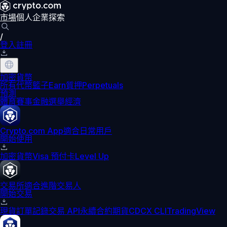
市場
個人
企業
探索
/
登入
註冊
加密貨幣
所有代幣
籃子
Earn
質押
Perpetuals
預測
體育賽事
金融
選舉
經濟
Crypto.com App
適合日常用戶
開始使用
加密貨幣
Visa 預付卡
Level Up
交易所
適合進階交易人
開始交易
現貨訂單記錄
交易 API
永續合約期貨
CDCX CLI
TradingView