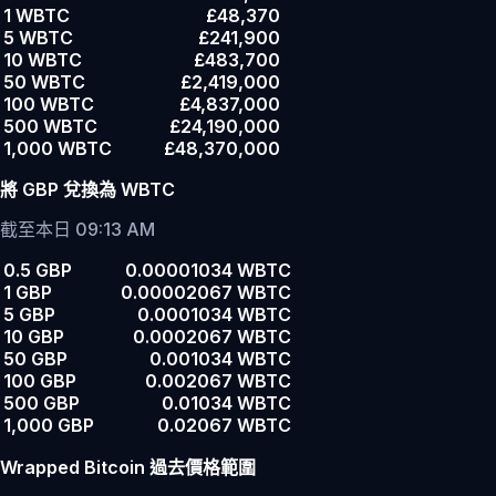
1 WBTC
£48,370
5 WBTC
£241,900
10 WBTC
£483,700
50 WBTC
£2,419,000
100 WBTC
£4,837,000
500 WBTC
£24,190,000
1,000 WBTC
£48,370,000
將 GBP 兌換為 WBTC
截至本日 09:13 AM
0.5 GBP
0.00001034 WBTC
1 GBP
0.00002067 WBTC
5 GBP
0.0001034 WBTC
10 GBP
0.0002067 WBTC
50 GBP
0.001034 WBTC
100 GBP
0.002067 WBTC
500 GBP
0.01034 WBTC
1,000 GBP
0.02067 WBTC
Wrapped Bitcoin 過去價格範圍