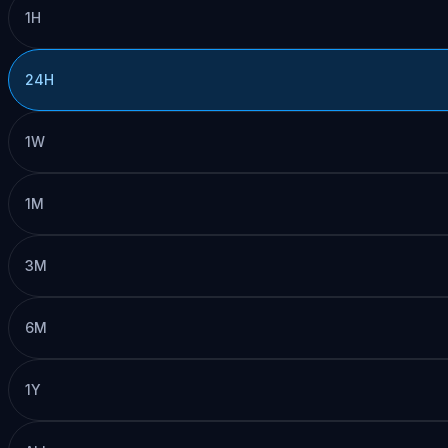
1H
24H
1W
1M
3M
6M
1Y