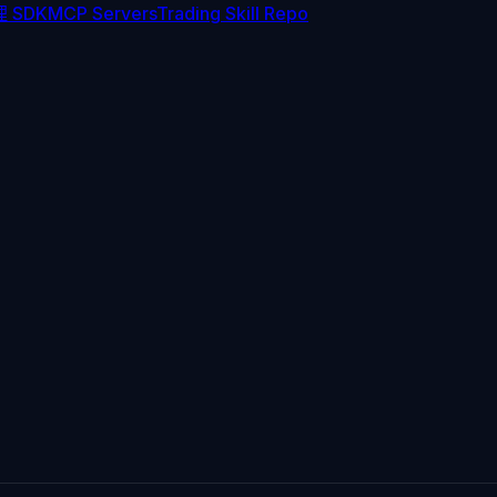
 SDK
MCP Servers
Trading Skill Repo