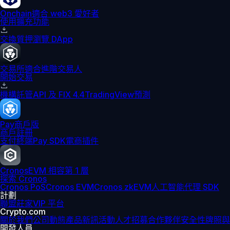
Onchain
適合 web3 愛好者
使用擴充功能
交換
質押
瀏覽 DApp
交易所
適合進階交易人
開始交易
機構
託管
API 及 FIX 4.4
TradingView
預測
Pay
商戶版
商戶註冊
支付終端
Pay SDK
電商插件
Cronos
EVM 相容第 1 層
探索 Cronos
Cronos PoS
Cronos EVM
Cronos zkEVM
人工智能代理 SDK
計劃
聯盟
莊家
VIP 平台
Crypto.com
關於我們
公司動態
產品新訊
活動
人才招募
合作夥伴
安全性
牌照與
開發人員