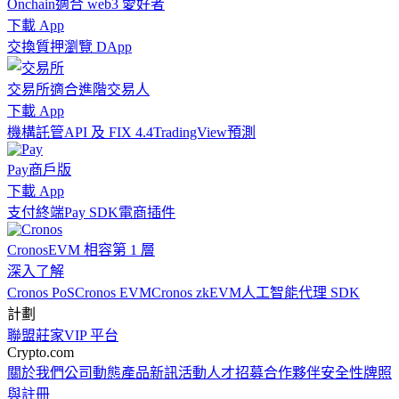
Onchain
適合 web3 愛好者
下載 App
交換
質押
瀏覽 DApp
交易所
適合進階交易人
下載 App
機構
託管
API 及 FIX 4.4
TradingView
預測
Pay
商戶版
下載 App
支付終端
Pay SDK
電商插件
Cronos
EVM 相容第 1 層
深入了解
Cronos PoS
Cronos EVM
Cronos zkEVM
人工智能代理 SDK
計劃
聯盟
莊家
VIP 平台
Crypto.com
關於我們
公司動態
產品新訊
活動
人才招募
合作夥伴
安全性
牌照
與註冊