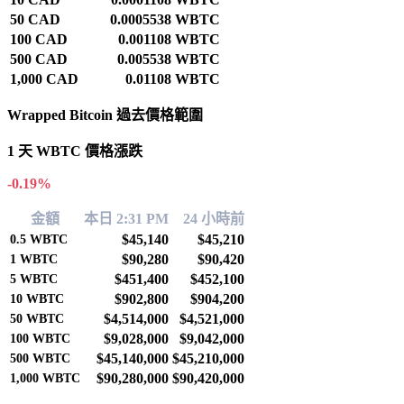
50 CAD
0.0005538 WBTC
100 CAD
0.001108 WBTC
500 CAD
0.005538 WBTC
1,000 CAD
0.01108 WBTC
Wrapped Bitcoin 過去價格範圍
1 天 WBTC 價格漲跌
-0.19%
金額
本日 2:31 PM
24 小時前
$45,140
$45,210
0.5
WBTC
$90,280
$90,420
1
WBTC
$451,400
$452,100
5
WBTC
$902,800
$904,200
10
WBTC
$4,514,000
$4,521,000
50
WBTC
$9,028,000
$9,042,000
100
WBTC
$45,140,000
$45,210,000
500
WBTC
$90,280,000
$90,420,000
1,000
WBTC