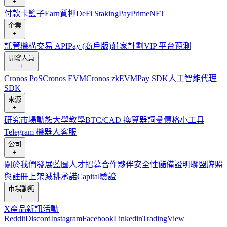
+
付款卡
籃子
Earn
質押
DeFi Staking
Pay
Prime
NFT
企業
+
託管
機構
交易 API
Pay (商戶版)
莊家計劃
VIP 平台
預測
開發人員
+
Cronos PoS
Cronos EVM
Cronos zkEVM
Pay SDK
人工智能代理
SDK
來源
+
研究
市場動態
大學
教學
BTC/CAD 換算器
詞彙
價格小工具
Telegram 機器人
客服
公司
+
關於我們
發展藍圖
人才招募
合作夥伴
安全性
儲備證明
聯盟
牌照
與註冊
上架
減排承諾
Capital
驗證
市場動態
+
X
產品新訊
活動
Reddit
Discord
Instagram
Facebook
Linkedin
TradingView