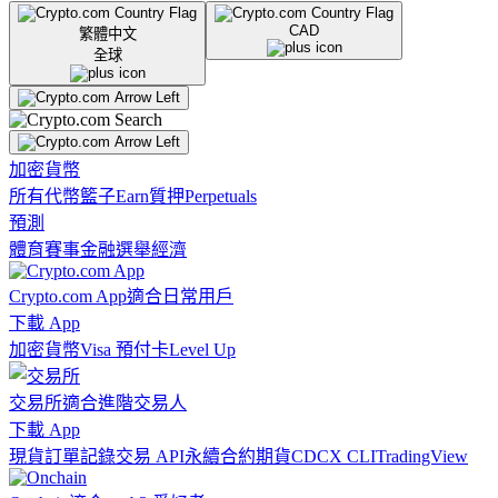
CAD
繁體中文
全球
加密貨幣
所有代幣
籃子
Earn
質押
Perpetuals
預測
體育賽事
金融
選舉
經濟
Crypto.com App
適合日常用戶
下載 App
加密貨幣
Visa 預付卡
Level Up
交易所
適合進階交易人
下載 App
現貨訂單記錄
交易 API
永續合約期貨
CDCX CLI
TradingView