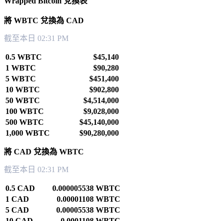
Wrapped Bitcoin 兌換表
將 WBTC 兌換為 CAD
截至本日 02:31 PM
0.5 WBTC
$45,140
1 WBTC
$90,280
5 WBTC
$451,400
10 WBTC
$902,800
50 WBTC
$4,514,000
100 WBTC
$9,028,000
500 WBTC
$45,140,000
1,000 WBTC
$90,280,000
將 CAD 兌換為 WBTC
截至本日 02:31 PM
0.5 CAD
0.000005538 WBTC
1 CAD
0.00001108 WBTC
5 CAD
0.00005538 WBTC
10 CAD
0.0001108 WBTC