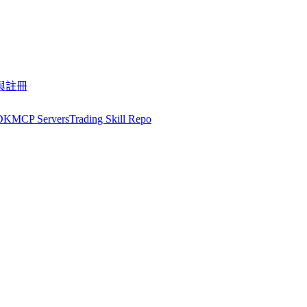
與註冊
DK
MCP Servers
Trading Skill Repo