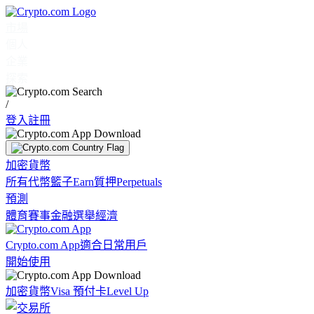
市場
個人
企業
探索
/
登入
註冊
加密貨幣
所有代幣
籃子
Earn
質押
Perpetuals
預測
體育賽事
金融
選舉
經濟
Crypto.com App
適合日常用戶
開始使用
加密貨幣
Visa 預付卡
Level Up