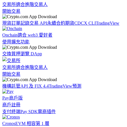
交易所
適合進階交易人
開始交易
現貨訂單記錄
交易 API
永續合約期貨
CDCX CLI
TradingView
Onchain
適合 web3 愛好者
使用擴充功能
交換
質押
瀏覽 DApp
交易所
適合進階交易人
開始交易
機構
託管
API 及 FIX 4.4
TradingView
預測
Pay
商戶版
商戶註冊
支付終端
Pay SDK
電商插件
Cronos
EVM 相容第 1 層