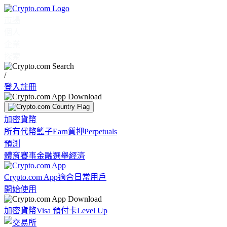
市場
個人
企業
探索
/
登入
註冊
加密貨幣
所有代幣
籃子
Earn
質押
Perpetuals
預測
體育賽事
金融
選舉
經濟
Crypto.com App
適合日常用戶
開始使用
加密貨幣
Visa 預付卡
Level Up