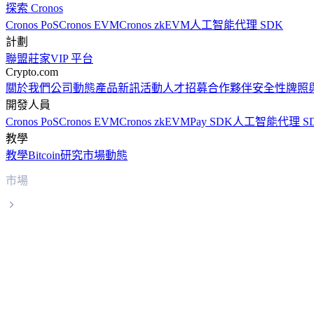
探索 Cronos
Cronos PoS
Cronos EVM
Cronos zkEVM
人工智能代理 SDK
計劃
聯盟
莊家
VIP 平台
Crypto.com
關於我們
公司動態
產品新訊
活動
人才招募
合作夥伴
安全性
牌照
開發人員
Cronos PoS
Cronos EVM
Cronos zkEVM
Pay SDK
人工智能代理 S
教學
教學
Bitcoin
研究
市場動態
市場
TRON
TRON TRX 實時價格