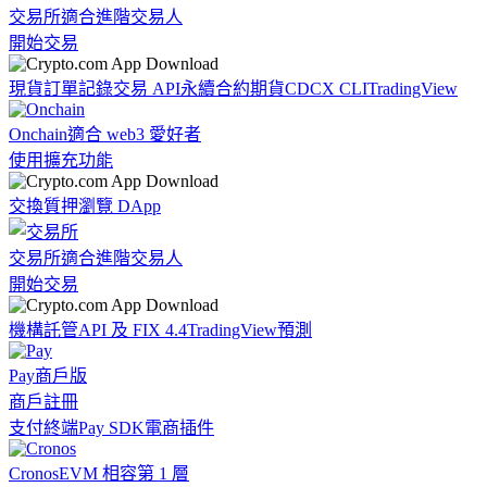
交易所
適合進階交易人
開始交易
現貨訂單記錄
交易 API
永續合約期貨
CDCX CLI
TradingView
Onchain
適合 web3 愛好者
使用擴充功能
交換
質押
瀏覽 DApp
交易所
適合進階交易人
開始交易
機構
託管
API 及 FIX 4.4
TradingView
預測
Pay
商戶版
商戶註冊
支付終端
Pay SDK
電商插件
Cronos
EVM 相容第 1 層