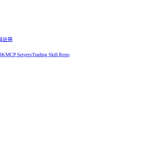
與註冊
DK
MCP Servers
Trading Skill Repo