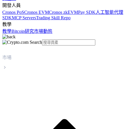
開發人員
Cronos PoS
Cronos EVM
Cronos zkEVM
Pay SDK
人工智能代理
SDK
MCP Servers
Trading Skill Repo
教學
教學
Bitcoin
研究
市場動態
市場
World Liberty Financial
World Liberty Financial WLFI 實時價格