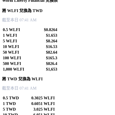
World Liberty Financial 兌換表
將 WLFI 兌換為 TWD
截至本日 07:41 AM
0.5 WLFI
$0.8264
1 WLFI
$1.653
5 WLFI
$8.264
10 WLFI
$16.53
50 WLFI
$82.64
100 WLFI
$165.3
500 WLFI
$826.4
1,000 WLFI
$1,653
將 TWD 兌換為 WLFI
截至本日 07:41 AM
0.5 TWD
0.3025 WLFI
1 TWD
0.6051 WLFI
5 TWD
3.025 WLFI
10 TWD
6.051 WLFI