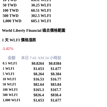
50 TWD
30.25 WLFI
100 TWD
60.51 WLFI
500 TWD
302.5 WLFI
1,000 TWD
605.1 WLFI
World Liberty Financial 過去價格範圍
1 天 WLFI 價格漲跌
-1.42%
金額
本日 7:41 AM
24 小時前
$0.8264
$0.8384
0.5
WLFI
$1.653
$1.677
1
WLFI
$8.264
$8.384
5
WLFI
$16.53
$16.77
10
WLFI
$82.64
$83.84
50
WLFI
$165.3
$167.7
100
WLFI
$826.4
$838.4
500
WLFI
$1,653
$1,677
1,000
WLFI