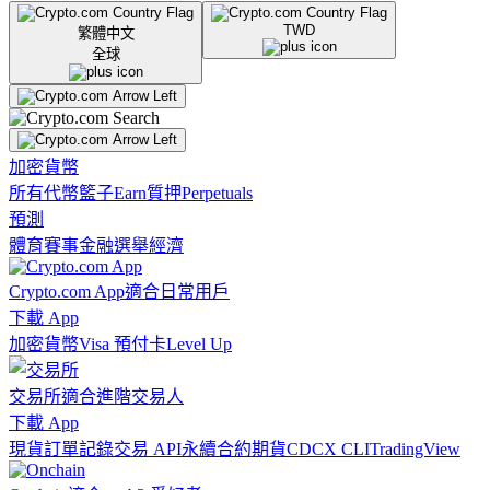
TWD
繁體中文
全球
加密貨幣
所有代幣
籃子
Earn
質押
Perpetuals
預測
體育賽事
金融
選舉
經濟
Crypto.com App
適合日常用戶
下載 App
加密貨幣
Visa 預付卡
Level Up
交易所
適合進階交易人
下載 App
現貨訂單記錄
交易 API
永續合約期貨
CDCX CLI
TradingView