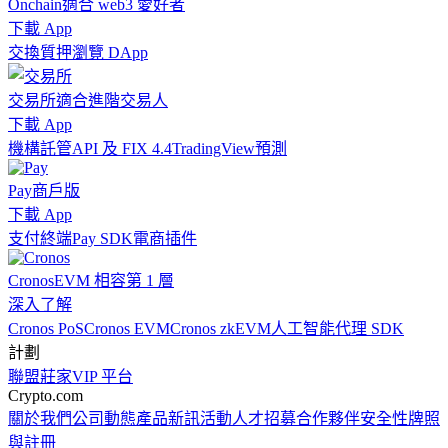
Onchain
適合 web3 愛好者
下載 App
交換
質押
瀏覽 DApp
交易所
適合進階交易人
下載 App
機構
託管
API 及 FIX 4.4
TradingView
預測
Pay
商戶版
下載 App
支付終端
Pay SDK
電商插件
Cronos
EVM 相容第 1 層
深入了解
Cronos PoS
Cronos EVM
Cronos zkEVM
人工智能代理 SDK
計劃
聯盟
莊家
VIP 平台
Crypto.com
關於我們
公司動態
產品新訊
活動
人才招募
合作夥伴
安全性
牌照
與註冊