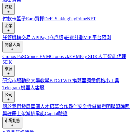
特點
+
付款卡
籃子
Earn
質押
DeFi Staking
Pay
Prime
NFT
企業
+
託管
機構
交易 API
Pay (商戶版)
莊家計劃
VIP 平台
預測
開發人員
+
Cronos PoS
Cronos EVM
Cronos zkEVM
Pay SDK
人工智能代理
SDK
來源
+
研究
市場動態
大學
教學
BTC/TWD 換算器
詞彙
價格小工具
Telegram 機器人
客服
公司
+
關於我們
發展藍圖
人才招募
合作夥伴
安全性
儲備證明
聯盟
牌照
與註冊
上架
減排承諾
Capital
驗證
市場動態
+