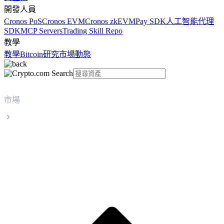
開發人員
Cronos PoS
Cronos EVM
Cronos zkEVM
Pay SDK
人工智能代理
SDK
MCP Servers
Trading Skill Repo
教學
教學
Bitcoin
研究
市場動態
市場
World Liberty Financial
World Liberty Financial WLFI 實時價格