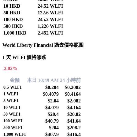
10 HKD
24.52 WLFI
50 HKD
122.6 WLFI
100 HKD
245.2 WLFI
500 HKD
1,226 WLFI
1,000 HKD
2,452 WLFI
World Liberty Financial 過去價格範圍
1 天 WLFI 價格漲跌
-2.02%
金額
本日 10:49 AM
24 小時前
$0.204
$0.2082
0.5
WLFI
$0.4079
$0.4164
1
WLFI
$2.04
$2.082
5
WLFI
$4.079
$4.164
10
WLFI
$20.4
$20.82
50
WLFI
$40.79
$41.64
100
WLFI
$204
$208.2
500
WLFI
$407.9
$416.4
1,000
WLFI