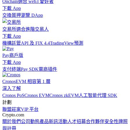
Onchain
適合 web3 愛好者
下載 App
交換
質押
瀏覽 DApp
交易所
適合進階交易人
下載 App
機構
託管
API 及 FIX 4.4
TradingView
預測
Pay
商戶版
下載 App
支付終端
Pay SDK
電商插件
Cronos
EVM 相容第 1 層
深入了解
Cronos PoS
Cronos EVM
Cronos zkEVM
人工智能代理 SDK
計劃
聯盟
莊家
VIP 平台
Crypto.com
關於我們
公司動態
產品新訊
活動
人才招募
合作夥伴
安全性
牌照
與註冊