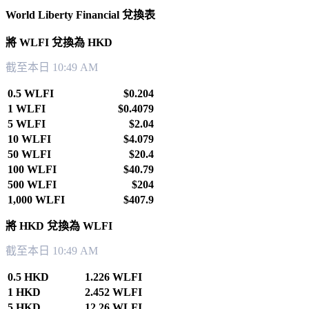
World Liberty Financial 兌換表
將 WLFI 兌換為 HKD
截至本日 10:49 AM
0.5 WLFI
$0.204
1 WLFI
$0.4079
5 WLFI
$2.04
10 WLFI
$4.079
50 WLFI
$20.4
100 WLFI
$40.79
500 WLFI
$204
1,000 WLFI
$407.9
將 HKD 兌換為 WLFI
截至本日 10:49 AM
0.5 HKD
1.226 WLFI
1 HKD
2.452 WLFI
5 HKD
12.26 WLFI