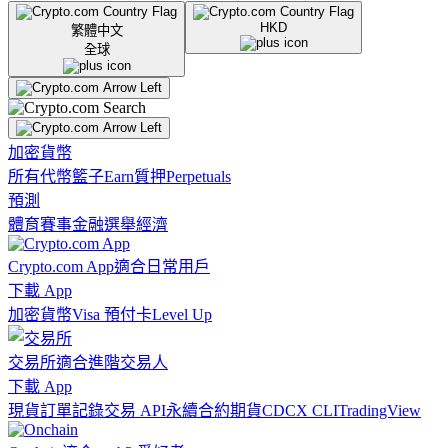
HKD
繁體中文
全球
加密貨幣
所有代幣
籃子
Earn
質押
Perpetuals
預測
體育賽事
金融
選舉
經濟
Crypto.com App
適合日常用戶
下載 App
加密貨幣
Visa 預付卡
Level Up
交易所
適合進階交易人
下載 App
現貨訂單記錄
交易 API
永續合約期貨
CDCX CLI
TradingView