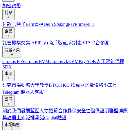
加密貨幣
特點
+
付款卡
籃子
Earn
質押
DeFi Staking
Pay
Prime
NFT
企業
+
託管
機構
交易 API
Pay (商戶版)
莊家計劃
VIP 平台
預測
開發人員
+
Cronos PoS
Cronos EVM
Cronos zkEVM
Pay SDK
人工智能代理
SDK
來源
+
研究
市場動態
大學
教學
BTC/HKD 換算器
詞彙
價格小工具
Telegram 機器人
客服
公司
+
關於我們
發展藍圖
人才招募
合作夥伴
安全性
儲備證明
聯盟
牌照
與註冊
上架
減排承諾
Capital
驗證
市場動態
+