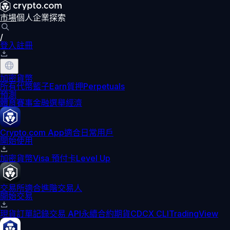
市場
個人
企業
探索
/
登入
註冊
加密貨幣
所有代幣
籃子
Earn
質押
Perpetuals
預測
體育賽事
金融
選舉
經濟
Crypto.com App
適合日常用戶
開始使用
加密貨幣
Visa 預付卡
Level Up
交易所
適合進階交易人
開始交易
現貨訂單記錄
交易 API
永續合約期貨
CDCX CLI
TradingView