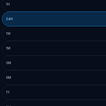
1H
24H
1W
1M
3M
6M
1Y