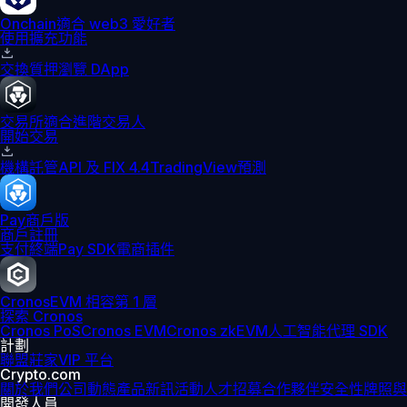
Onchain
適合 web3 愛好者
使用擴充功能
交換
質押
瀏覽 DApp
交易所
適合進階交易人
開始交易
機構
託管
API 及 FIX 4.4
TradingView
預測
Pay
商戶版
商戶註冊
支付終端
Pay SDK
電商插件
Cronos
EVM 相容第 1 層
探索 Cronos
Cronos PoS
Cronos EVM
Cronos zkEVM
人工智能代理 SDK
計劃
聯盟
莊家
VIP 平台
Crypto.com
關於我們
公司動態
產品新訊
活動
人才招募
合作夥伴
安全性
牌照與
開發人員