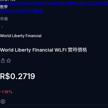
Cronos PoS
Cronos EVM
Cronos zkEVM
Pay SDK
人工智能代理
教學
教學
Bitcoin
研究
市場動態
市場
World Liberty Financial
World Liberty Financial WLFI 實時價格
R$0.2719
-1.16%