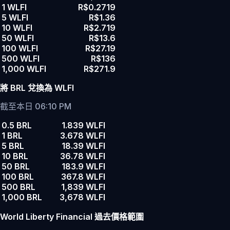
1 WLFI
R$0.2719
5 WLFI
R$1.36
10 WLFI
R$2.719
50 WLFI
R$13.6
100 WLFI
R$27.19
500 WLFI
R$136
1,000 WLFI
R$271.9
將 BRL 兌換為 WLFI
截至本日 06:10 PM
0.5 BRL
1.839 WLFI
1 BRL
3.678 WLFI
5 BRL
18.39 WLFI
10 BRL
36.78 WLFI
50 BRL
183.9 WLFI
100 BRL
367.8 WLFI
500 BRL
1,839 WLFI
1,000 BRL
3,678 WLFI
World Liberty Financial 過去價格範圍