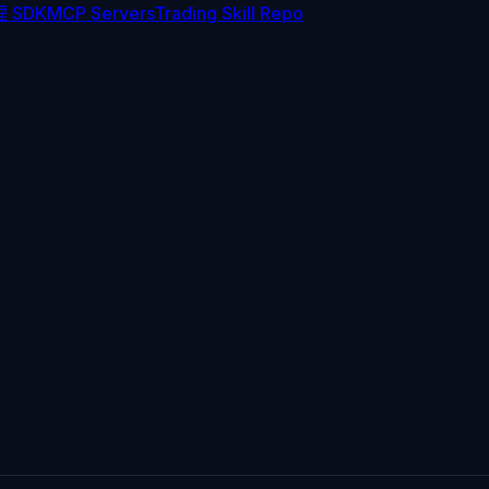
 SDK
MCP Servers
Trading Skill Repo