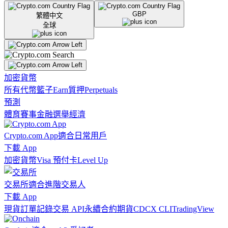
GBP
繁體中文
全球
加密貨幣
所有代幣
籃子
Earn
質押
Perpetuals
預測
體育賽事
金融
選舉
經濟
Crypto.com App
適合日常用戶
下載 App
加密貨幣
Visa 預付卡
Level Up
交易所
適合進階交易人
下載 App
現貨訂單記錄
交易 API
永續合約期貨
CDCX CLI
TradingView