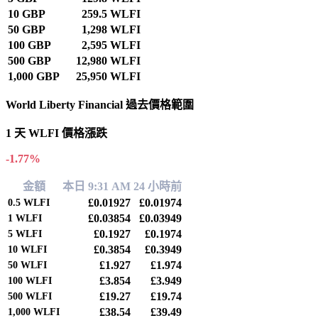
10 GBP
259.5 WLFI
50 GBP
1,298 WLFI
100 GBP
2,595 WLFI
500 GBP
12,980 WLFI
1,000 GBP
25,950 WLFI
World Liberty Financial 過去價格範圍
1 天 WLFI 價格漲跌
-1.77%
金額
本日 9:31 AM
24 小時前
£0.01927
£0.01974
0.5
WLFI
£0.03854
£0.03949
1
WLFI
£0.1927
£0.1974
5
WLFI
£0.3854
£0.3949
10
WLFI
£1.927
£1.974
50
WLFI
£3.854
£3.949
100
WLFI
£19.27
£19.74
500
WLFI
£38.54
£39.49
1,000
WLFI