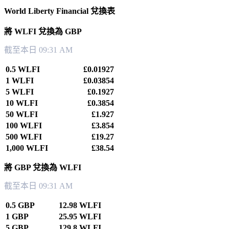
World Liberty Financial 兌換表
將 WLFI 兌換為 GBP
截至本日 09:31 AM
0.5 WLFI
£0.01927
1 WLFI
£0.03854
5 WLFI
£0.1927
10 WLFI
£0.3854
50 WLFI
£1.927
100 WLFI
£3.854
500 WLFI
£19.27
1,000 WLFI
£38.54
將 GBP 兌換為 WLFI
截至本日 09:31 AM
0.5 GBP
12.98 WLFI
1 GBP
25.95 WLFI
5 GBP
129.8 WLFI