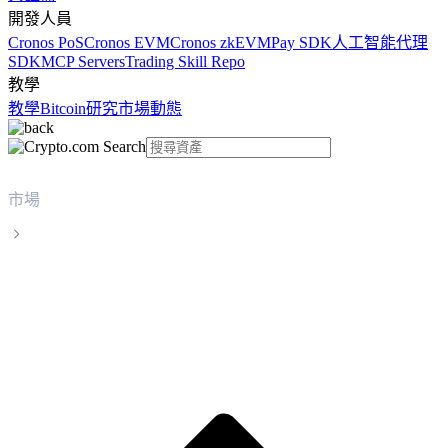
開發人員
Cronos PoS
Cronos EVM
Cronos zkEVM
Pay SDK
人工智能代理
SDK
MCP Servers
Trading Skill Repo
教學
教學
Bitcoin
研究
市場動態
市場
World Liberty Financial
World Liberty Financial WLFI 實時價格