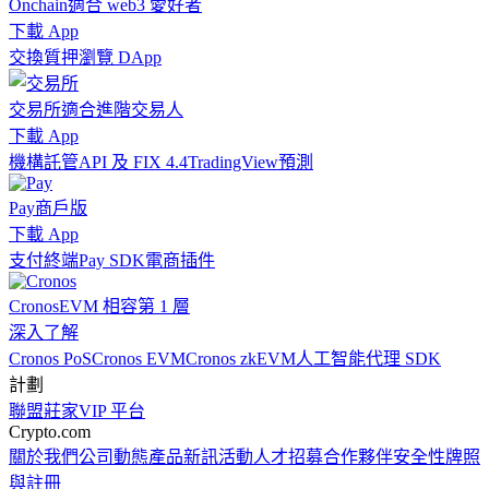
Onchain
適合 web3 愛好者
下載 App
交換
質押
瀏覽 DApp
交易所
適合進階交易人
下載 App
機構
託管
API 及 FIX 4.4
TradingView
預測
Pay
商戶版
下載 App
支付終端
Pay SDK
電商插件
Cronos
EVM 相容第 1 層
深入了解
Cronos PoS
Cronos EVM
Cronos zkEVM
人工智能代理 SDK
計劃
聯盟
莊家
VIP 平台
Crypto.com
關於我們
公司動態
產品新訊
活動
人才招募
合作夥伴
安全性
牌照
與註冊