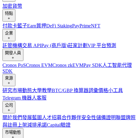
加密貨幣
特點
+
付款卡
籃子
Earn
質押
DeFi Staking
Pay
Prime
NFT
企業
+
託管
機構
交易 API
Pay (商戶版)
莊家計劃
VIP 平台
預測
開發人員
+
Cronos PoS
Cronos EVM
Cronos zkEVM
Pay SDK
人工智能代理
SDK
來源
+
研究
市場動態
大學
教學
BTC/GBP 換算器
詞彙
價格小工具
Telegram 機器人
客服
公司
+
關於我們
發展藍圖
人才招募
合作夥伴
安全性
儲備證明
聯盟
牌照
與註冊
上架
減排承諾
Capital
驗證
市場動態
+