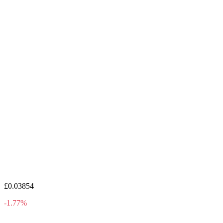
£0.03854
-1.77%