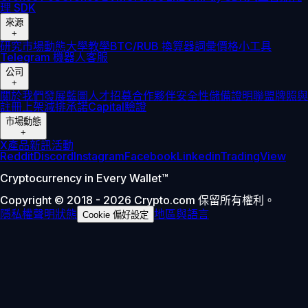
理 SDK
來源
+
研究
市場動態
大學
教學
BTC/RUB 換算器
詞彙
價格小工具
Telegram 機器人
客服
公司
+
關於我們
發展藍圖
人才招募
合作夥伴
安全性
儲備證明
聯盟
牌照與
註冊
上架
減排承諾
Capital
驗證
市場動態
+
X
產品新訊
活動
Reddit
Discord
Instagram
Facebook
Linkedin
TradingView
Cryptocurrency in Every Wallet™
Copyright © 2018 - 2026 Crypto.com 保留所有權利。
隱私權聲明
狀態
地區與語言
Cookie 偏好設定