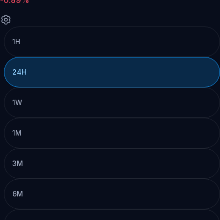
1H
24H
1W
1M
3M
6M