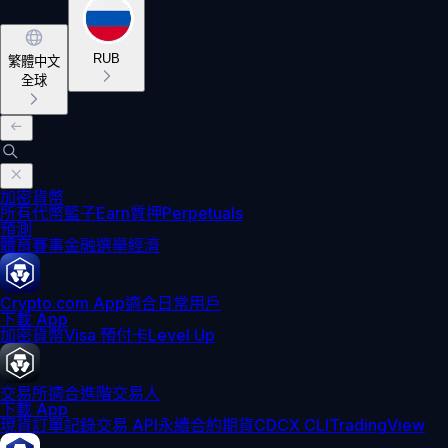
RUB
繁體中文
全球
加密貨幣
所有代幣
籃子
Earn
質押
Perpetuals
預測
體育賽事
金融
選舉
經濟
Crypto.com App
適合日常用戶
下載 App
加密貨幣
Visa 預付卡
Level Up
交易所
適合進階交易人
下載 App
現貨訂單記錄
交易 API
永續合約期貨
CDCX CLI
TradingView