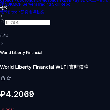
Cronos PoS
Cronos EVM
Cronos zkEVM
Pay SDK
人工智能代
理 SDK
MCP Servers
Trading Skill Repo
教學
教學
Bitcoin
研究
市場動態
市場
World Liberty Financial
World Liberty Financial WLFI 實時價格
₽4.2069
-0.89%