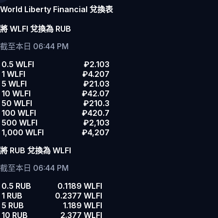
World Liberty Financial 兌換表
將 WLFI 兌換為 RUB
截至本日 06:44 PM
0.5 WLFI
₽2.103
1 WLFI
₽4.207
5 WLFI
₽21.03
10 WLFI
₽42.07
50 WLFI
₽210.3
100 WLFI
₽420.7
500 WLFI
₽2,103
1,000 WLFI
₽4,207
將 RUB 兌換為 WLFI
截至本日 06:44 PM
0.5 RUB
0.1189 WLFI
1 RUB
0.2377 WLFI
5 RUB
1.189 WLFI
10 RUB
2.377 WLFI