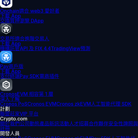
Onchain
適合 web3 愛好者
下載 App
交換
質押
瀏覽 DApp
交易所
適合進階交易人
下載 App
機構
託管
API 及 FIX 4.4
TradingView
預測
Pay
商戶版
下載 App
支付終端
Pay SDK
電商插件
Cronos
EVM 相容第 1 層
深入了解
Cronos PoS
Cronos EVM
Cronos zkEVM
人工智能代理 SDK
計劃
聯盟
莊家
VIP 平台
Crypto.com
關於我們
公司動態
產品新訊
活動
人才招募
合作夥伴
安全性
牌照與
註冊
開發人員