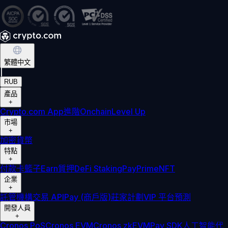
繁體中文
|
RUB
產品
+
Crypto.com App
進階
Onchain
Level Up
市場
+
加密貨幣
特點
+
付款卡
籃子
Earn
質押
DeFi Staking
Pay
Prime
NFT
企業
+
託管
機構
交易 API
Pay (商戶版)
莊家計劃
VIP 平台
預測
開發人員
+
Cronos PoS
Cronos EVM
Cronos zkEVM
Pay SDK
人工智能代